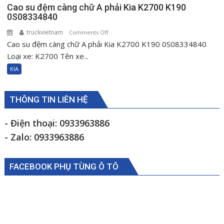
Cao su đệm càng chữ A phải Kia K2700 K190
0S08334840
truckvietnam
on
Comments Off
Cao su đệm càng chữ A phải Kia K2700 K190 0S08334840
Cao
su
Loại xe: K2700 Tên xe...
đệm
KIA
càng
chữ
A
THÔNG TIN LIÊN HỆ
phải
Kia
- Điện thoại: 0933963886
K2700
- Zalo: 0933963886
K190
0S08334840
FACEBOOK PHỤ TÙNG Ô TÔ