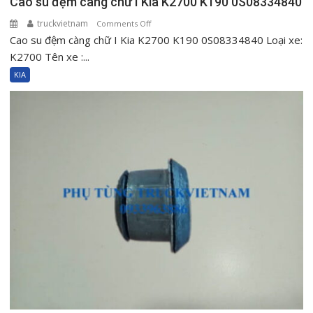
Cao su đệm càng chữ I Kia K2700 K190 0S08334840
truckvietnam
on
Comments Off
Cao su đệm càng chữ I Kia K2700 K190 0S08334840 Loại xe:
Cao
su
K2700 Tên xe :...
đệm
KIA
càng
chữ
I
Kia
K2700
K190
0S08334840