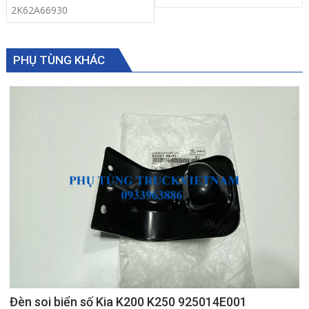
2K62A66930
PHỤ TÙNG KHÁC
Đèn soi biển số Kia K200 K250 925014E001