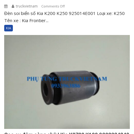
truckvietnam
on
Comments Off
Đèn soi biển số Kia K200 K250 925014E001 Loại xe: K250
Đèn
soi
Tên xe : Kia Frontier...
biển
KIA
số
Kia
K200
K250
925014E001