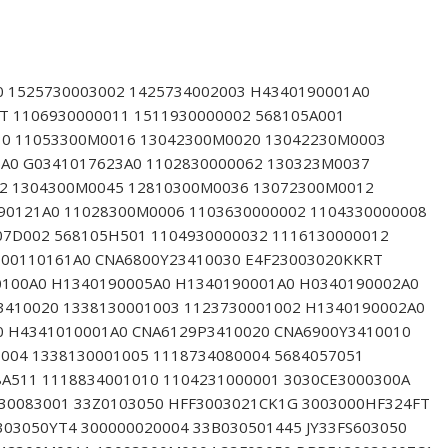
0 1525730003002 1425734002003 H4340190001A0
T 1106930000011 1511930000002 568105A001
30 11053300M0016 13042300M0020 13042230M0003
A0 G0341017623A0 1102830000062 130323M0037
2 1304300M0045 12810300M0036 13072300M0012
90121A0 11028300M0006 1103630000002 1104330000008
07D002 568105H501 1104930000032 1116130000012
300110161A0 CNA6800Y23410030 E4F23003020KKRT
0100A0 H1340190005A0 H1340190001A0 H0340190002A0
3410020 1338130001003 1123730001002 H1340190002A0
0 H4341010001A0 CNA6129P3410020 CNA6900Y3410010
004 1338130001005 1118734080004 5684057051
8A511 1118834001010 1104231000001 3030CE3000300A
30083001 33Z0103050 HFF3003021CK1G 3003000HF324FT
303050YT4 300000020004 33B030501445 JY33FS603050