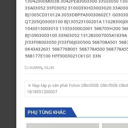
13042300M0038 3042PEB3003300 33S03050 13
33A03052 33F03052 3100DEKHD3003020 33A03
BJ1005CD31012A 3053DBPFA3003060ZC1 G0303
QT205Q03003100 BJ130523100201A 11028300J0
1043E13003010 1105330002001 568705H200 56
BJ10903003100 33N03052 131283007005A1839A 
JY33F08003050 JY33FS6J03050G 568708A501 56
0K43A32631 568776B001 568778A500 568778A5
568177E100 HFF3003021CK1G1 33N
,
AUMAN
OLLIN
Post
Nẹp táp pi sàn phải Foton Ollin500B Ollin700B Olli
navigation
1B18051200007
PHỤ TÙNG KHÁC