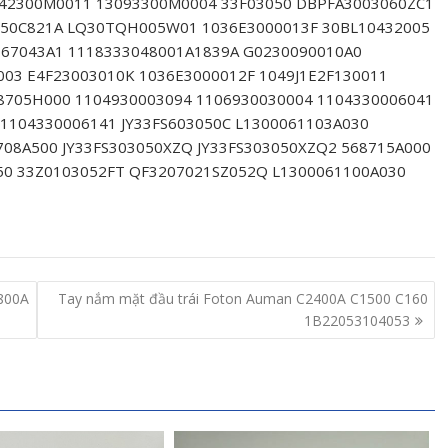
042300M0011 13093300M0004 33F03050 DBPFA3003060ZC1
050C821A LQ30TQH005W01 1036E3000013F 30BL10432005
067043A1 1118333048001A1839A G0230090010A0
003 E4F23003010K 1036E3000012F 1049J1E2F130011
8705H000 1104930003094 1106930030004 1104330006041
1104330006141 JY33FS603050C L1300061103A030
8708A500 JY33FS303050XZQ JY33FS303050XZQ2 568715A000
50 33Z0103052FT QF3207021SZ052Q L1300061100A030
n800A
Tay nắm mặt đầu trái Foton Auman C2400A C1500 C160
1B22053104053