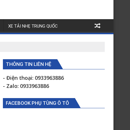
XE TẢI NHẸ TRUNG QUỐC
THÔNG TIN LIÊN HỆ
- Điện thoại: 0933963886
- Zalo: 0933963886
FACEBOOK PHỤ TÙNG Ô TÔ