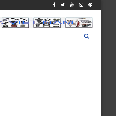
an C160 New M4831011002A0
Nắp hộp cốp phụ táp lô Foton Ollin 500 New