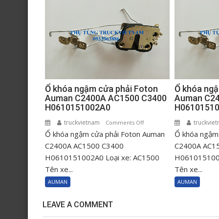
Ổ khóa ngậm cửa phải Foton
Ổ khóa ngậ
Auman C2400A AC1500 C3400
Auman C24
H0610151002A0
H0610151
truckvietnam
on
truckvie
Comments Off
Ổ khóa ngậm cửa phải Foton Auman
Ổ
Ổ khóa ngậm 
khóa
C2400A AC1500 C3400
C2400A AC1
ngậm
H0610151002A0 Loại xe: AC1500
H0610151001
cửa
Tên xe...
Tên xe...
phải
AUMAN
AUMAN
Foton
Auman
LEAVE A COMMENT
C2400A
AC1500