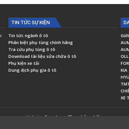
TIN TỨC SỰ KIỆN
D
e
Tin tức ngành ô tô
Giới
Phân biệt phụ tùng chính hãng
AU
Tra cứu phụ tùng ô tô
AU
Download tài liệu sửa chữa ô tô
OLL
Phụ kiện xe tải
FO
Dung dịch phụ gia ô tô
KIA
HYU
TM
CHI
XE 
Website đang hoạt động thử nghiệm