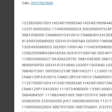
Zalo:
0933963886
1325830001005 H0340190063A0 H0340190084A
1325130002002 1104930000024 3002000HF324F
5681058000 CNA6800Y3410010 CNA6840Y34100
913093300M0003 G0341010005A0 G030011M006
13034300M0002 G0300110001A0 11043300M000
13062300M0028A1839A G0341010067A0 G03401
1108330000027 0K43A32970C 568104E000 5681
4890050F00 G0341010106A0 L0300110036A0 L0
568407C001 56950KS210B 56810KS211 L130011
CNA6129P3410010 CNA6128Y3410010 CNA6900Y
1123730001004 H1340190003A0 H4340190015A
CNA6129P13410030 1118734080003 1338130001
568408A501 1118834001009 5681057010 56810
33N03050 33D503050 JHC1160DB3003050 11317
1106930002004 5687057000 568705A001 JY33FS