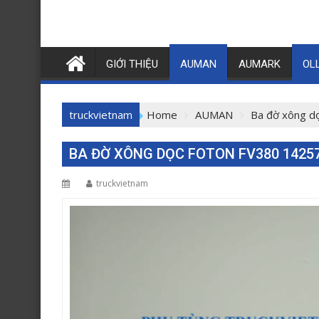
GIỚI THIỆU
AUMAN
AUMARK
OL
truckvietnam
Home
AUMAN
Ba đờ xông d
BA ĐỜ XÔNG DỌC FOTON FV380 1425
truckvietnam