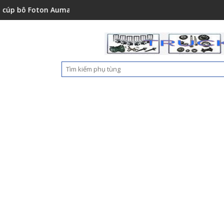
1001A0
n Auman C2400A C1500 1112235684110
Ốp nhựa cản trước Foton Aum