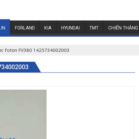
LIN
FORLAND
KIA
HYUNDAI
TMT
CHIẾN THẮNG
ọc Foton FV380 1425734002003
734002003