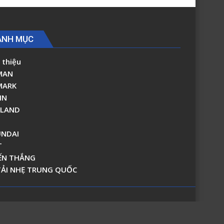
ANH MỤC
 thiệu
MAN
MARK
IN
RLAND
NDAI
T
ẾN THẮNG
TẢI NHẸ TRUNG QUỐC