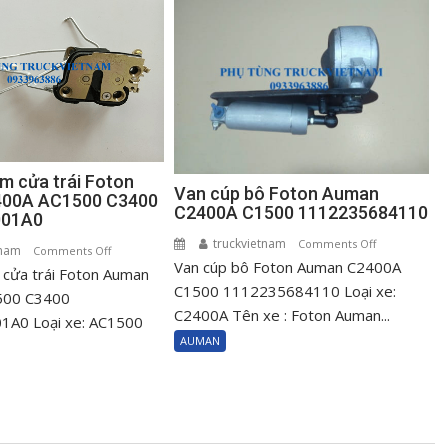
m cửa trái Foton
Van cúp bô Foton Auman
00A AC1500 C3400
C2400A C1500 1112235684110
001A0
truckvietnam
on
Comments Off
tnam
on
Comments Off
Van cúp bô Foton Auman C2400A
Van
cửa trái Foton Auman
Ổ
cúp
C1500 1112235684110 Loại xe:
khóa
500 C3400
bô
C2400A Tên xe : Foton Auman...
ngậm
A0 Loại xe: AC1500
Foton
cửa
AUMAN
Auman
trái
C2400A
Foton
C1500
Auman
111223568411
C2400A
AC1500