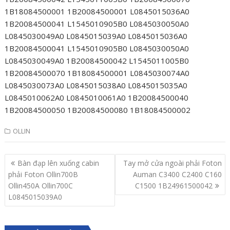
1B18084500001 1B20084500001 L0845015036A0
1B20084500041 L1545010905B0 L0845030050A0
L0845030049A0 L0845015039A0 L0845015036A0
1B20084500041 L1545010905B0 L0845030050A0
L0845030049A0 1B20084500042 L1545011005B0
1B20084500070 1B18084500001 L0845030074A0
L0845030073A0 L0845015038A0 L0845015035A0
L0845010062A0 L0845010061A0 1B20084500040
1B20084500050 1B20084500080 1B18084500002
OLLIN
Post
Bàn đạp lên xuống cabin
Tay mở cửa ngoài phải Foton
navigation
phải Foton Ollin700B
Auman C3400 C2400 C160
Ollin450A Ollin700C
C1500 1B24961500042
L0845015039A0