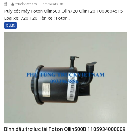
truckvietnam
on
Comments Off
Puly cốt máy Foton Ollin500 Ollin720 Ollin120 1000604515
Puly
cốt
Loại xe: 720 120 Tên xe : Foton...
máy
OLLIN
Foton
Ollin500
Ollin720
Ollin120
1000604515
Bình dầu trợ lực lái Foton Ollin500B 1105934000009