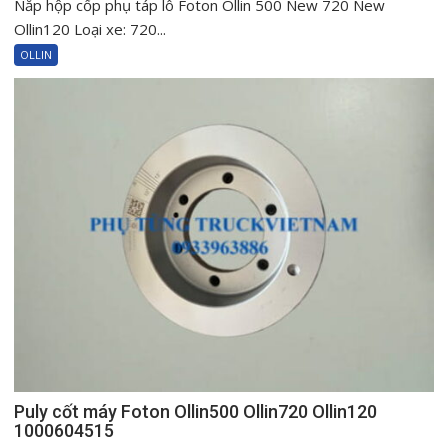
Nắp hộp cốp phụ táp lô Foton Ollin 500 New 720 New
Nắp
hộp
Ollin120 Loại xe: 720...
cốp
OLLIN
phụ
táp
lô
Foton
Ollin
500
New
720
New
Ollin120
Puly cốt máy Foton Ollin500 Ollin720 Ollin120
1000604515