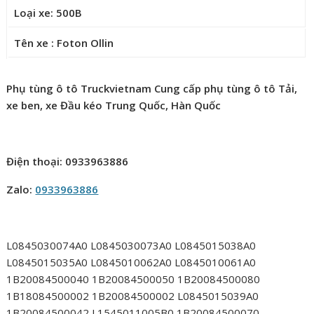
Loại xe: 500B
Tên xe : Foton Ollin
Phụ tùng ô tô Truckvietnam Cung cấp phụ tùng ô tô Tải,
xe ben, xe Đầu kéo Trung Quốc, Hàn Quốc
Điện thoại: 0933963886
Zalo:
0933963886
L0845030074A0 L0845030073A0 L0845015038A0
L0845015035A0 L0845010062A0 L0845010061A0
1B20084500040 1B20084500050 1B20084500080
1B18084500002 1B20084500002 L0845015039A0
1B20084500042 L1545011005B0 1B20084500070