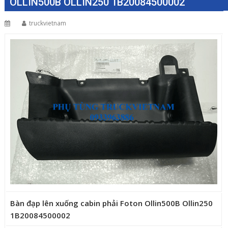
OLLIN500B OLLIN250 1B20084500002
truckvietnam
Bàn đạp lên xuống cabin phải Foton Ollin500B Ollin250
1B20084500002