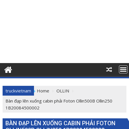
truckvietnam
Home
OLLIN
Bàn đạp lên xuống cabin phải Foton Ollin500B Ollin250
1B20084500002
BÀN ĐẠP LÊN XUỐNG CABIN PHẢI FOTON