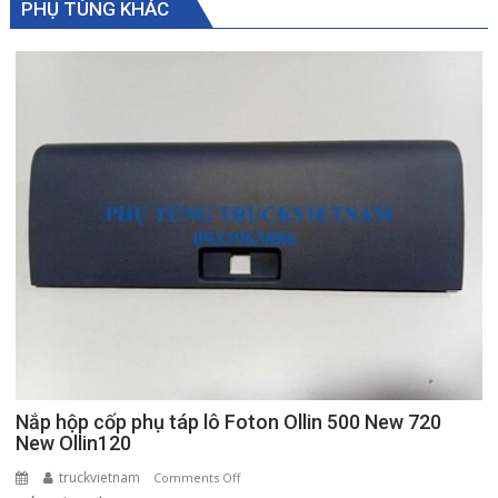
PHỤ TÙNG KHÁC
Nắp hộp cốp phụ táp lô Foton Ollin 500 New 720
New Ollin120
truckvietnam
on
Comments Off