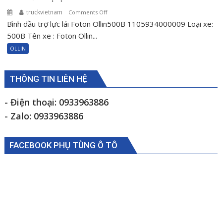
truckvietnam
on
Comments Off
Bình dầu trợ lực lái Foton Ollin500B 1105934000009 Loại xe:
Bình
dầu
500B Tên xe : Foton Ollin...
trợ
OLLIN
lực
lái
Foton
THÔNG TIN LIÊN HỆ
Ollin500B
1105934000009
- Điện thoại: 0933963886
- Zalo: 0933963886
FACEBOOK PHỤ TÙNG Ô TÔ