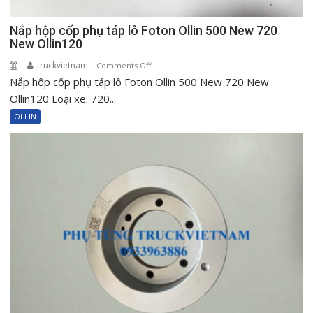
Nắp hộp cốp phụ táp lô Foton Ollin 500 New 720
New Ollin120
truckvietnam
on
Comments Off
Nắp hộp cốp phụ táp lô Foton Ollin 500 New 720 New
Nắp
hộp
Ollin120 Loại xe: 720...
cốp
OLLIN
phụ
táp
lô
Foton
Ollin
500
New
720
New
Ollin120