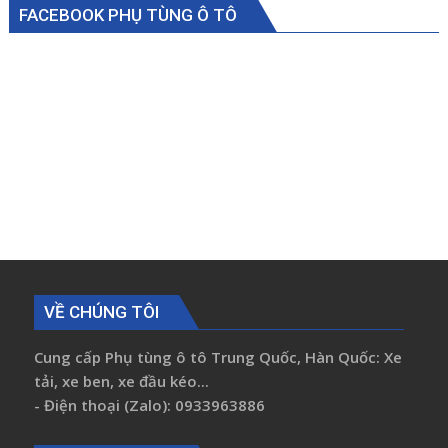
FACEBOOK PHỤ TÙNG Ô TÔ
VỀ CHÚNG TÔI
Cung cấp Phụ tùng ô tô Trung Quốc, Hàn Quốc: Xe
tải, xe ben, xe đầu kéo...
- Điện thoại (Zalo): 0933963886