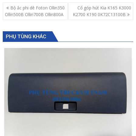
Post
Bộ ắc phi dê Foton Ollin350
Cổ góp hút Kia K165 K3000
navigation
Ollin500B Ollin700B Ollin800A
K2700 K190 0K72C13100B
PHỤ TÙNG KHÁC