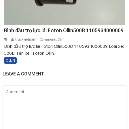
Bình dầu trợ lực lái Foton Ollin500B 1105934000009
truckvietnam
on
Comments Off
Bình dầu trợ lực lái Foton Ollin500B 1105934000009 Loại xe:
Bình
dầu
500B Tên xe : Foton Ollin...
trợ
OLLIN
lực
lái
LEAVE A COMMENT
Foton
Ollin500B
1105934000009