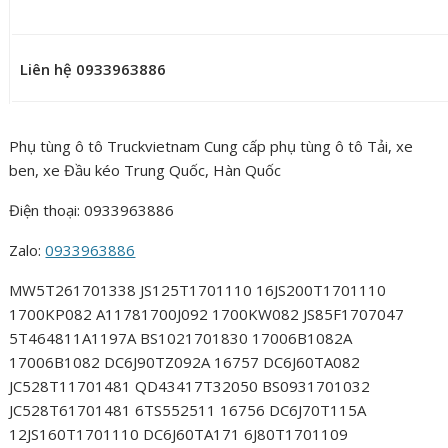
Liên hệ 0933963886
Phụ tùng ô tô Truckvietnam Cung cấp phụ tùng ô tô Tải, xe
ben, xe Đầu kéo Trung Quốc, Hàn Quốc
Điện thoại: 0933963886
Zalo:
0933963886
MW5T261701338 JS125T1701110 16JS200T1701110
1700KP082 A11781700J092 1700KW082 JS85F1707047
5T464811A1197A BS1021701830 17006B1082A
17006B1082 DC6J90TZ092A 16757 DC6J60TA082
JC528T11701481 QD43417T32050 BS0931701032
JC528T61701481 6TS552511 16756 DC6J70T115A
12JS160T1701110 DC6J60TA171 6J80T1701109