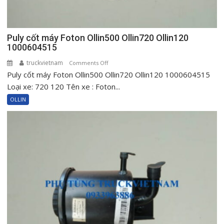
Puly cốt máy Foton Ollin500 Ollin720 Ollin120
1000604515
truckvietnam
on
Comments Off
Puly cốt máy Foton Ollin500 Ollin720 Ollin120 1000604515
Puly
cốt
Loại xe: 720 120 Tên xe : Foton...
máy
OLLIN
Foton
Ollin500
Ollin720
Ollin120
1000604515