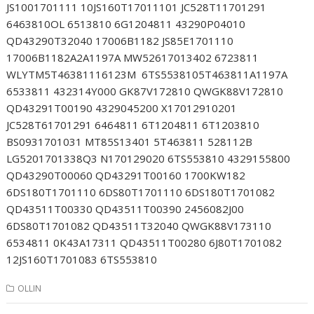
JS1001701111 10JS160T17011101 JC528T11701291
6463810OL 6513810 6G1204811 43290P04010
QD43290T32040 17006B1182 JS85E1701110
17006B1182A2A1197A MW52617013402 6723811
WLYTM5T46381116123M 6TS5538105T463811A1197A
6533811 432314Y000 GK87V172810 QWGK88V172810
QD43291T00190 4329045200 X17012910201
JC528T61701291 6464811 6T1204811 6T1203810
BS0931701031 MT85S13401 5T463811 528112B
LG5201701338Q3 N170129020 6TS553810 4329155800
QD43290T00060 QD43291T00160 1700KW182
6DS180T1701110 6DS80T1701110 6DS180T1701082
QD43511T00330 QD43511T00390 2456082J00
6DS80T1701082 QD43511T32040 QWGK88V173110
6534811 0K43A17311 QD43511T00280 6J80T1701082
12JS160T1701083 6TS553810
OLLIN