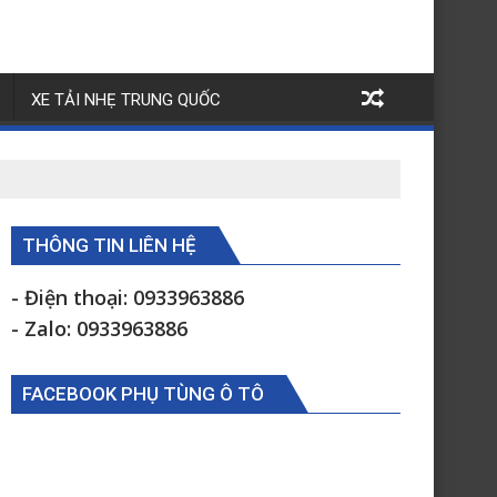
XE TẢI NHẸ TRUNG QUỐC
THÔNG TIN LIÊN HỆ
- Điện thoại: 0933963886
- Zalo: 0933963886
FACEBOOK PHỤ TÙNG Ô TÔ