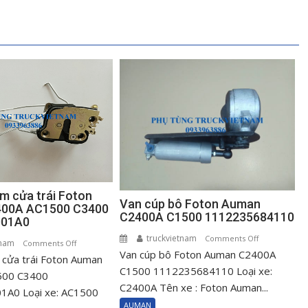
m cửa trái Foton
Van cúp bô Foton Auman
00A AC1500 C3400
C2400A C1500 1112235684110
001A0
truckvietnam
on
Comments Off
tnam
on
Comments Off
Van cúp bô Foton Auman C2400A
Van
cửa trái Foton Auman
Ổ
cúp
C1500 1112235684110 Loại xe:
khóa
500 C3400
bô
C2400A Tên xe : Foton Auman...
ngậm
A0 Loại xe: AC1500
Foton
cửa
AUMAN