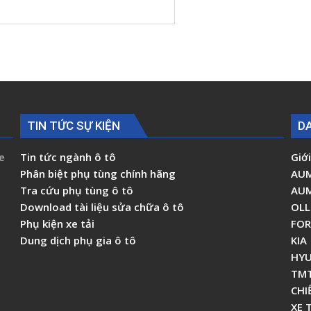
TIN TỨC SỰ KIỆN
D
e
Tin tức ngành ô tô
Giới
Phân biệt phụ tùng chính hãng
AU
Tra cứu phụ tùng ô tô
AU
Download tài liệu sửa chữa ô tô
OLL
Phụ kiện xe tải
FO
Dung dịch phụ gia ô tô
KIA
HYU
TM
CHI
XE 