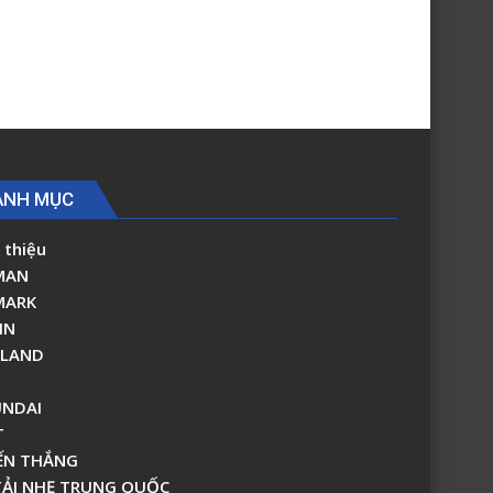
ANH MỤC
 thiệu
MAN
MARK
IN
RLAND
NDAI
T
ẾN THẮNG
TẢI NHẸ TRUNG QUỐC