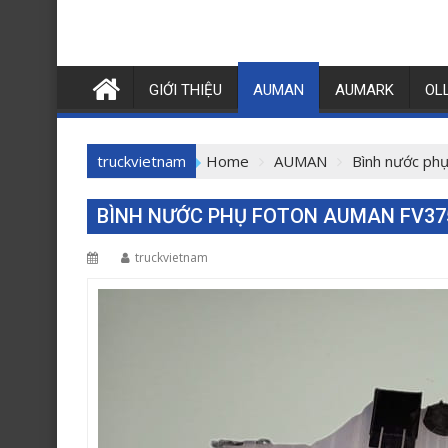
GIỚI THIỆU
AUMAN
AUMARK
OL
truckvietnam
Home
AUMAN
Bình nước p
BÌNH NƯỚC PHỤ FOTON AUMAN FV37
truckvietnam