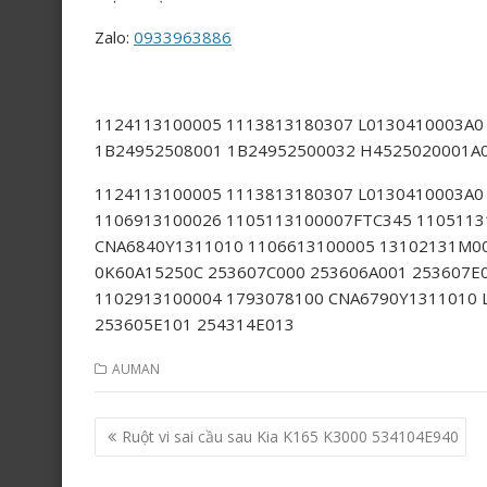
Zalo:
0933963886
1124113100005 1113813180307 L0130410003A0
1B24952508001 1B24952500032 H4525020001A
1124113100005 1113813180307 L0130410003A0
1106913100026 1105113100007FTC345 1105113
CNA6840Y1311010 1106613100005 13102131M00
0K60A15250C 253607C000 253606A001 253607E
1102913100004 1793078100 CNA6790Y1311010 
253605E101 254314E013
AUMAN
Post
Ruột vi sai cầu sau Kia K165 K3000 534104E940
navigation