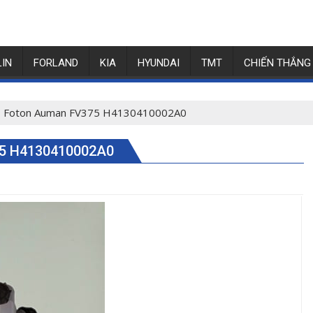
LIN
FORLAND
KIA
HYUNDAI
TMT
CHIẾN THẮNG
hụ Foton Auman FV375 H4130410002A0
5 H4130410002A0