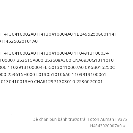
 H4130410002A0 H4130410004A0 1B2495250800114T
0 H4525020101A0
 H4130410002A0 H4130410004A0 1104913100034
100007 253615A000 253608A300 CNA6930G1311010
06 1102913100004FL G0130410007A0 0K6B015250C
000 253615H000 L0130510106A0 1103913100061
L0130410013A0 CNA6129P1303010 253607C001
Dè chắn bùn bánh trước trái Foton Auman FV375
H4843020007A0