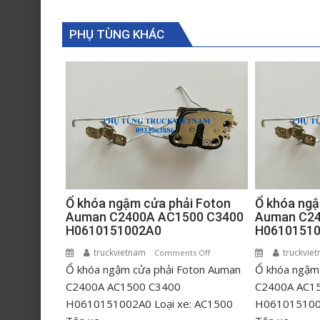
PHỤ TÙNG KHÁC
Ổ khóa ngậm cửa phải Foton
Ổ khóa ngậ
Auman C2400A AC1500 C3400
Auman C24
H0610151002A0
H0610151
truckvietnam
on
truckvie
Comments Off
Ổ khóa ngậm cửa phải Foton Auman
Ổ
Ổ khóa ngậm 
khóa
C2400A AC1500 C3400
C2400A AC1
ngậm
H0610151002A0 Loại xe: AC1500
H0610151001
cửa