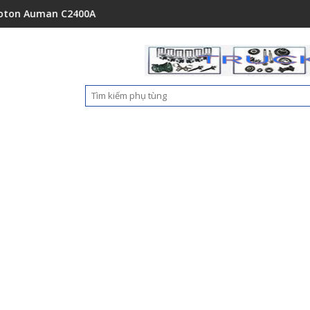
n C2400A C1500 1112235684110
Ốp nhựa cản trước Foton Auman C16