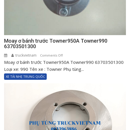
Moay ơ bánh trước Towner950A Towner990
63703501300
truckvietnam
on
Comments Off
Moay ơ bánh trước Towner950A Towner990 63703501300
Moay
ơ
Loại xe: 990 Tên xe : Towner Phụ tùng...
bánh
XE TẢI NHẸ TRUNG QUỐC
trước
Towner950A
Towner990
63703501300