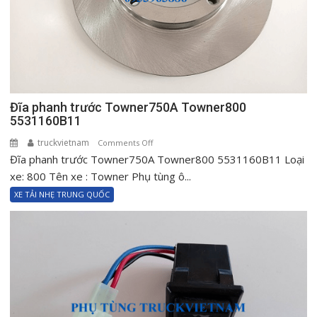
Đĩa phanh trước Towner750A Towner800
5531160B11
truckvietnam
on
Comments Off
Đĩa phanh trước Towner750A Towner800 5531160B11 Loại
Đĩa
phanh
xe: 800 Tên xe : Towner Phụ tùng ô...
trước
XE TẢI NHẸ TRUNG QUỐC
Towner750A
Towner800
5531160B11