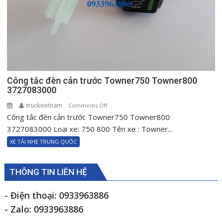
Công tắc đèn cản trước Towner750 Towner800
3727083000
truckvietnam
on
Comments Off
Công tắc đèn cản trước Towner750 Towner800
Công
tắc
3727083000 Loại xe: 750 800 Tên xe : Towner...
đèn
XE TẢI NHẸ TRUNG QUỐC
cản
trước
Towner750
THÔNG TIN LIÊN HỆ
Towner800
3727083000
- Điện thoại: 0933963886
- Zalo: 0933963886