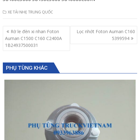
XE TẢI NHẸ TRUNG QUỐC
Post
Rờ le đèn xi nhan Foton
Lọc nhớt Foton Auman C160
navigation
Auman C1500 C160 C2400A
5399594
1B24937500031
PHỤ TÙNG KHÁC