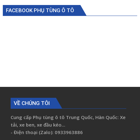
FACEBOOK PHỤ TÙNG Ô TÔ
VỀ CHÚNG TÔI
Cung cấp Phụ tùng ô tô Trung Quốc, Hàn Quốc: Xe
tải, xe ben, xe đầu kéo...
- Điện thoại (Zalo): 0933963886