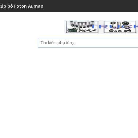
0151001A0
oton Auman C2400A C1500 1112235684110
Ốp nhựa cản trước Foton 