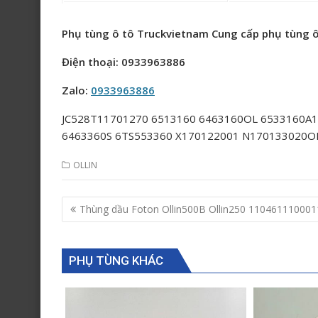
Phụ tùng ô tô Truckvietnam Cung cấp phụ tùng ô
Điện thoại: 0933963886
Zalo:
0933963886
JC528T11701270 6513160 6463160OL 6533160A
6463360S 6TS553360 X170122001 N170133020O
OLLIN
Post
Thùng dầu Foton Ollin500B Ollin250 110461110001
navigation
PHỤ TÙNG KHÁC