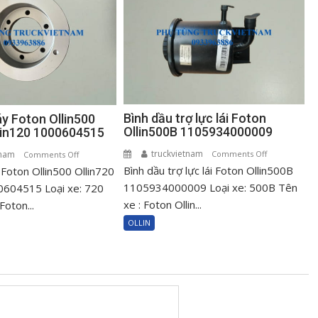
Bình dầu trợ lực lái Foton
áy Foton Ollin500
Ollin500B 1105934000009
llin120 1000604515
truckvietnam
on
tnam
on
Comments Off
Comments Off
Bình dầu trợ lực lái Foton Ollin500B
Bình
 Foton Ollin500 Ollin720
Puly
dầu
cốt
1105934000009 Loại xe: 500B Tên
0604515 Loại xe: 720
trợ
máy
xe : Foton Ollin...
Foton...
lực
Foton
OLLIN
lái
Ollin500
Foton
Ollin720
Ollin500B
Ollin120
110593400000
1000604515