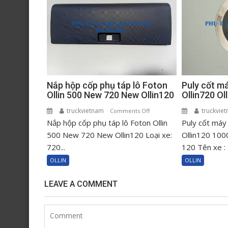
Puly cốt m
Nắp hộp cốp phụ táp lô Foton
Ollin720 O
Ollin 500 New 720 New Ollin120
truckvie
truckvietnam
on
Comments Off
Puly cốt máy
Nắp hộp cốp phụ táp lô Foton Ollin
Nắp
hộp
Ollin120 100
500 New 720 New Ollin120 Loại xe:
cốp
120 Tên xe : 
720...
phụ
OLLIN
OLLIN
táp
lô
LEAVE A COMMENT
Foton
Ollin
500
New