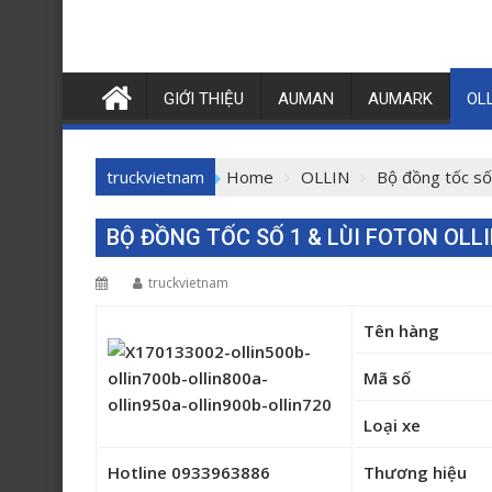
GIỚI THIỆU
AUMAN
AUMARK
OL
truckvietnam
Home
OLLIN
Bộ đồng tốc số
BỘ ĐỒNG TỐC SỐ 1 & LÙI FOTON OLL
truckvietnam
Tên hàng
Mã số
Loại xe
Hotline 0933963886
Thương hiệu