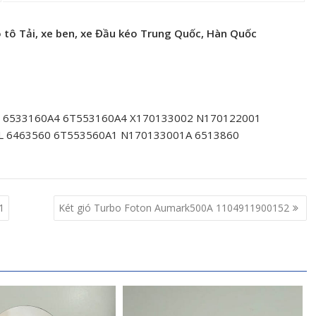
 tô Tải, xe ben, xe Đầu kéo Trung Quốc, Hàn Quốc
1 6533160A4 6T553160A4 X170133002 N170122001
L 6463560 6T553560A1 N170133001A 6513860
1
Két gió Turbo Foton Aumark500A 1104911900152