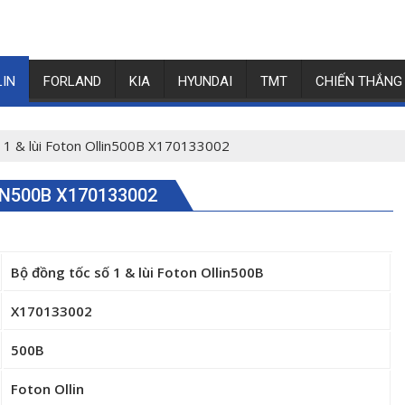
LIN
FORLAND
KIA
HYUNDAI
TMT
CHIẾN THẮNG
 1 & lùi Foton Ollin500B X170133002
IN500B X170133002
Bộ đồng tốc số 1 & lùi Foton Ollin500B
X170133002
500B
Foton Ollin