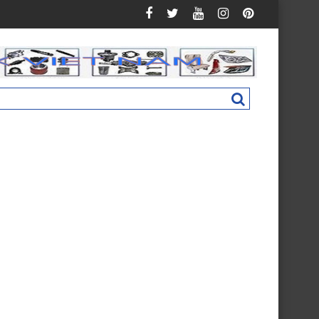
Auman C160 New M4831011002A0
Nắp hộp cốp phụ táp lô Foton Ollin 500 