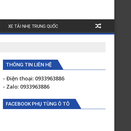
XE TẢI NHẸ TRUNG QUỐC
THÔNG TIN LIÊN HỆ
- Điện thoại: 0933963886
- Zalo: 0933963886
FACEBOOK PHỤ TÙNG Ô TÔ