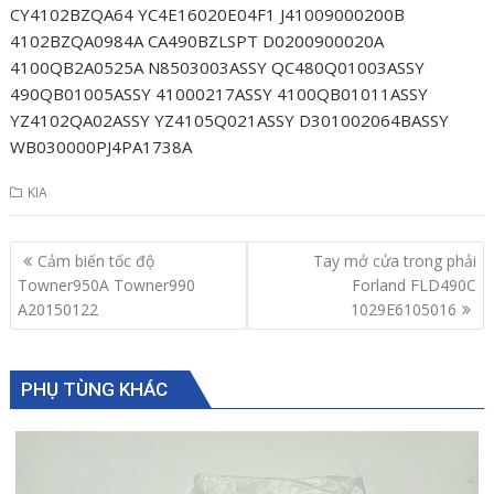
CY4102BZQA64 YC4E16020E04F1 J41009000200B
4102BZQA0984A CA490BZLSPT D0200900020A
4100QB2A0525A N8503003ASSY QC480Q01003ASSY
490QB01005ASSY 41000217ASSY 4100QB01011ASSY
YZ4102QA02ASSY YZ4105Q021ASSY D301002064BASSY
WB030000PJ4PA1738A
KIA
Post
Cảm biến tốc độ
Tay mở cửa trong phải
navigation
Towner950A Towner990
Forland FLD490C
A20150122
1029E6105016
PHỤ TÙNG KHÁC