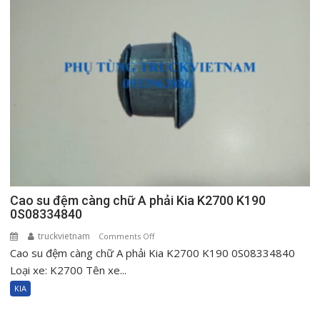
Kia
K2700
K190
0S08334840
Cao su đệm càng chữ A phải Kia K2700 K190
0S08334840
truckvietnam
on
Comments Off
Cao su đệm càng chữ A phải Kia K2700 K190 0S08334840
Cao
su
Loại xe: K2700 Tên xe...
đệm
KIA
càng
chữ