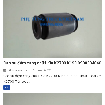
925014E001
Cao su đệm càng chữ I Kia K2700 K190 0S08334840
truckvietnam
on
Comments Off
Cao su đệm càng chữ I Kia K2700 K190 0S08334840 Loại xe:
Cao
su
K2700 Tên xe :...
đệm
KIA
càng
chữ
I