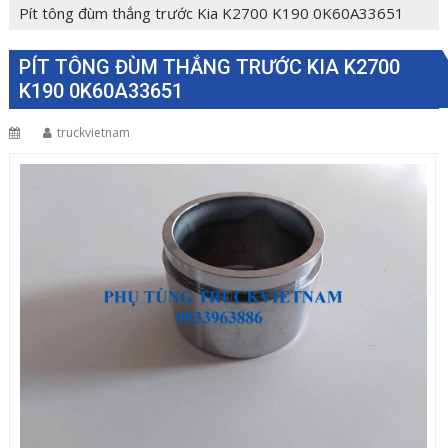
Pít tông đùm thắng trước Kia K2700 K190 0K60A33651
PÍT TÔNG ĐÙM THẮNG TRƯỚC KIA K2700
K190 0K60A33651
truckvietnam