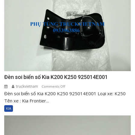
Đèn soi biển số Kia K200 K250 925014E001
truckvietnam
on
Comments Off
Đèn soi biển số Kia K200 K250 925014E001 Loại xe: K250
Đèn
soi
Tên xe : Kia Frontier...
biển
KIA
số
Kia
K200
K250