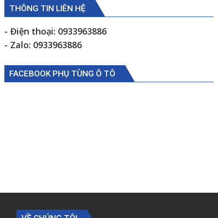
A
THÔNG TIN LIÊN HỆ
phải
Kia
- Điện thoại: 0933963886
K2700
- Zalo: 0933963886
K190
0S08334840
FACEBOOK PHỤ TÙNG Ô TÔ