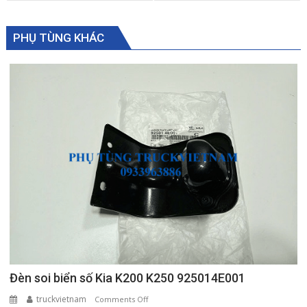
PHỤ TÙNG KHÁC
Đèn soi biển số Kia K200 K250 925014E001
truckvietnam
on
Comments Off