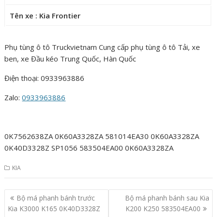
Tên xe : Kia Frontier
Phụ tùng ô tô Truckvietnam Cung cấp phụ tùng ô tô Tải, xe
ben, xe Đầu kéo Trung Quốc, Hàn Quốc
Điện thoại: 0933963886
Zalo:
0933963886
0K7562638ZA 0K60A3328ZA 581014EA30 0K60A3328ZA
0K40D3328Z SP1056 583504EA00 0K60A3328ZA
KIA
Post
Bộ má phanh bánh trước
Bộ má phanh bánh sau Kia
navigation
Kia K3000 K165 0K40D3328Z
K200 K250 583504EA00