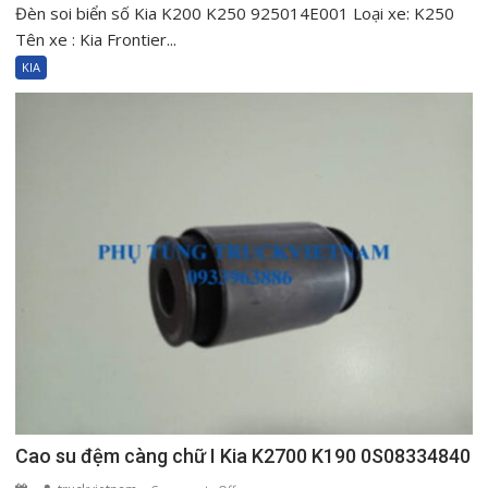
Đèn soi biển số Kia K200 K250 925014E001 Loại xe: K250
Đèn
soi
Tên xe : Kia Frontier...
biển
KIA
số
Kia
K200
K250
925014E001
Cao su đệm càng chữ I Kia K2700 K190 0S08334840