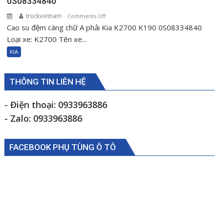
0S08334840
truckvietnam
on
Comments Off
Cao su đệm càng chữ A phải Kia K2700 K190 0S08334840
Cao
su
Loại xe: K2700 Tên xe...
đệm
KIA
càng
chữ
A
THÔNG TIN LIÊN HỆ
phải
Kia
- Điện thoại: 0933963886
K2700
- Zalo: 0933963886
K190
0S08334840
FACEBOOK PHỤ TÙNG Ô TÔ