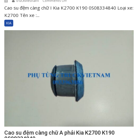
truckvietnam
on
Comments Off
Cao su đệm càng chữ I Kia K2700 K190 0S08334840 Loại xe:
Cao
su
K2700 Tên xe :...
đệm
KIA
càng
chữ
I
Kia
K2700
K190
0S08334840
Cao su đệm càng chữ A phải Kia K2700 K190