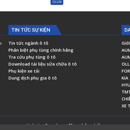
OLLIN
lái
Ollin500
Foton
Ollin720
Ollin500B
Ollin120
110593400000
1000604515
TIN TỨC SỰ KIỆN
D
e
Tin tức ngành ô tô
Giới
Phân biệt phụ tùng chính hãng
AU
Tra cứu phụ tùng ô tô
AU
Download tài liệu sửa chữa ô tô
OLL
Phụ kiện xe tải
FO
Dung dịch phụ gia ô tô
KIA
HYU
TM
CHI
XE 
Website đang hoạt động thử nghiệm