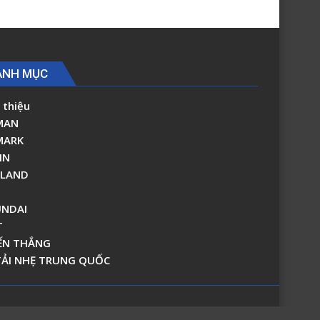
9
ANH MỤC
 thiệu
MAN
MARK
IN
RLAND
NDAI
T
ẾN THẮNG
TẢI NHẸ TRUNG QUỐC