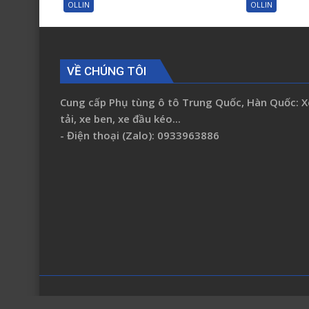
OLLIN
OLLIN
táp
lô
Foton
Ollin
VỀ CHÚNG TÔI
500
New
Cung cấp Phụ tùng ô tô Trung Quốc, Hàn Quốc: X
720
tải, xe ben, xe đầu kéo...
New
- Điện thoại (Zalo): 0933963886
Ollin120