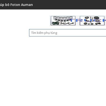
151001A0
ton Auman C2400A C1500 1112235684110
Ốp nhựa cản trước Foton A