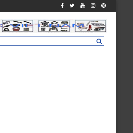
uman C160 New M4831011002A0
Nắp hộp cốp phụ táp lô Foton Ollin 500 N