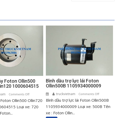
Bình dầu trợ lực lái Foton
áy Foton Ollin500
Ollin500B 1105934000009
llin120 1000604515
truckvietnam
on
tnam
on
Comments Off
Comments Off
Bình dầu trợ lực lái Foton Ollin500B
Bình
 Foton Ollin500 Ollin720
Puly
dầu
cốt
1105934000009 Loại xe: 500B Tên
0604515 Loại xe: 720
trợ
máy
xe : Foton Ollin...
Foton...
lực
Foton