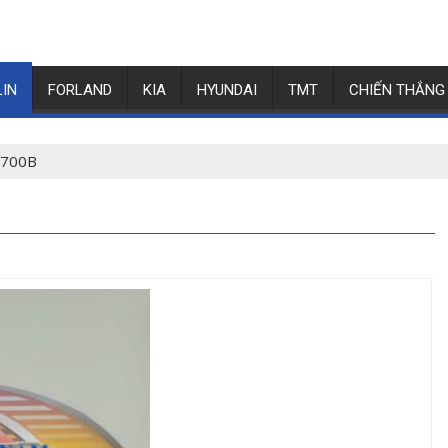
LIN
FORLAND
KIA
HYUNDAI
TMT
CHIẾN THẮNG
n700B