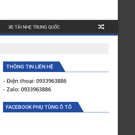
XE TẢI NHẸ TRUNG QUỐC
THÔNG TIN LIÊN HỆ
- Điện thoại: 0933963886
- Zalo: 0933963886
FACEBOOK PHỤ TÙNG Ô TÔ