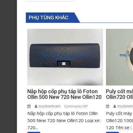
navigation
PHỤ TÙNG KHÁC
Puly cốt m
Nắp hộp cốp phụ táp lô Foton
Ollin720 O
Ollin 500 New 720 New Ollin120
truckvie
truckvietnam
on
Comments Off
Puly cốt máy
Nắp hộp cốp phụ táp lô Foton Ollin
Nắp
hộp
Ollin120 100
500 New 720 New Ollin120 Loại xe:
cốp
120 Tên xe : 
720...
phụ