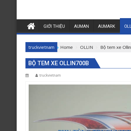
GIỚI THIỆU
AUMAN
AUMARK
OL
truckvietnam
Home
OLLIN
Bộ tem xe Olli
BỘ TEM XE OLLIN700B
truckvietnam