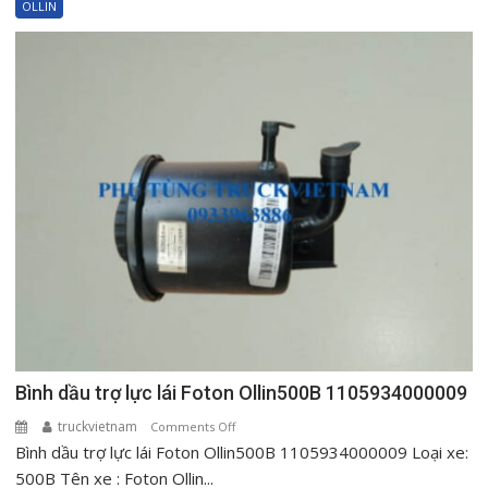
OLLIN
Foton
Ollin500
Ollin720
Ollin120
1000604515
Bình dầu trợ lực lái Foton Ollin500B 1105934000009
truckvietnam
on
Comments Off
Bình dầu trợ lực lái Foton Ollin500B 1105934000009 Loại xe:
Bình
dầu
500B Tên xe : Foton Ollin...