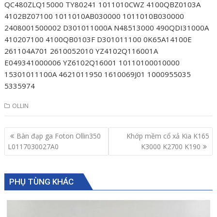
QC480ZLQ15000 TY80241 1011010CWZ 4100QBZ0103A
4102BZ07100 1011010AB030000 1011010B030000
2408001500002 D301011000A N48513000 490QDI31000A
410207100 4100QB0103F D301011100 0K65A14100E
261104A701 2610052010 YZ4102Q116001A
E049341000006 YZ6102Q16001 10110100010000
15301011100A 4621011950 1610069J01 1000955035
5335974
OLLIN
Post
Bàn đạp ga Foton Ollin350
Khớp mềm cổ xả Kia K165
navigation
L0117030027A0
K3000 K2700 K190
PHỤ TÙNG KHÁC