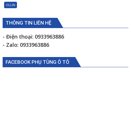
trợ
OLLIN
lực
lái
Foton
THÔNG TIN LIÊN HỆ
Ollin500B
1105934000009
- Điện thoại: 0933963886
- Zalo: 0933963886
FACEBOOK PHỤ TÙNG Ô TÔ