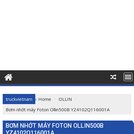
truckvietnam
Home
OLLIN
Bơm nhớt máy Foton Ollin500B YZ4102Q116001A
BƠM NHỚT MÁY FOTON OLLIN500B
YZ4102Q116001A