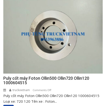
táp
lô
Foton
Ollin
500
New
720
New
Ollin120
Puly cốt máy Foton Ollin500 Ollin720 Ollin120
1000604515
truckvietnam
on
Comments Off
Puly cốt máy Foton Ollin500 Ollin720 Ollin120 1000604515
Puly
cốt
Loại xe: 720 120 Tên xe : Foton...
máy