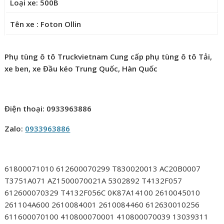
Loại xe: 500B
Tên xe : Foton Ollin
Phụ tùng ô tô Truckvietnam Cung cấp phụ tùng ô tô Tải,
xe ben, xe Đầu kéo Trung Quốc, Hàn Quốc
Điện thoại: 0933963886
Zalo:
0933963886
61800071010 612600070299 T830020013 AC20B0007
T3751A071 AZ1500070021A 5302892 T4132F057
612600070329 T4132F056C 0K87A14100 2610045010
261104A600 2610084001 2610084460 612630010256
611600070100 410800070001 410800070039 13039311