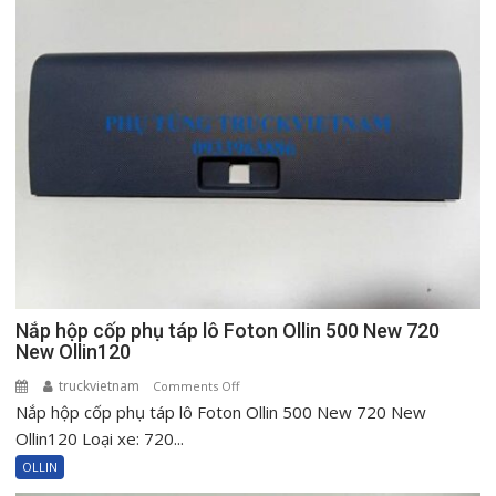
Nắp hộp cốp phụ táp lô Foton Ollin 500 New 720
New Ollin120
truckvietnam
on
Comments Off
Nắp hộp cốp phụ táp lô Foton Ollin 500 New 720 New
Nắp
hộp
Ollin120 Loại xe: 720...
cốp
OLLIN
phụ