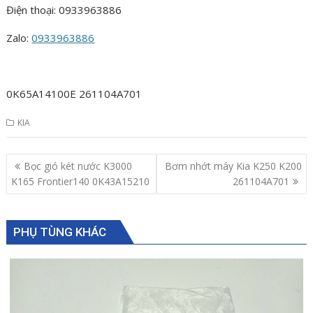
Điện thoại: 0933963886
Zalo:
0933963886
0K65A14100E 261104A701
KIA
Post
Bọc gió két nước K3000
Bơm nhớt máy Kia K250 K200
navigation
K165 Frontier140 0K43A15210
261104A701
PHỤ TÙNG KHÁC