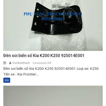
Đèn soi biển số Kia K200 K250 925014E001
truckvietnam
on
Comments Off
Đèn soi biển số Kia K200 K250 925014E001 Loại xe: K250
Đèn
soi
Tên xe : Kia Frontier...
biển
KIA
số
Kia
K200
K250
925014E001