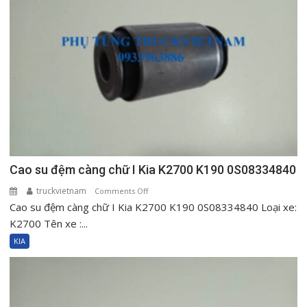
Cao su đệm càng chữ I Kia K2700 K190 0S08334840
truckvietnam
on
Comments Off
Cao su đệm càng chữ I Kia K2700 K190 0S08334840 Loại xe:
Cao
su
K2700 Tên xe :...
đệm
KIA
càng
chữ
I
Kia