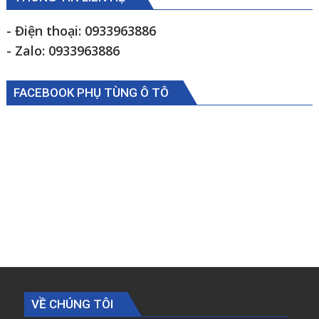
phải
Kia
- Điện thoại: 0933963886
K2700
- Zalo: 0933963886
K190
0S08334840
FACEBOOK PHỤ TÙNG Ô TÔ
VỀ CHÚNG TÔI