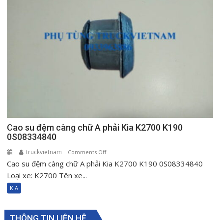
K2700
K190
0S08334840
Cao su đệm càng chữ A phải Kia K2700 K190
0S08334840
truckvietnam
on
Comments Off
Cao su đệm càng chữ A phải Kia K2700 K190 0S08334840
Cao
su
Loại xe: K2700 Tên xe...
đệm
KIA
càng
chữ
A
THÔNG TIN LIÊN HỆ