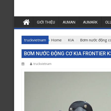
GIỚI THIỆU
AUMAN
AUMARK
OL
truckvietnam
Home
KIA
Bơm nước động c
BƠM NƯỚC ĐỘNG CƠ KIA FRONTIER K
truckvietnam