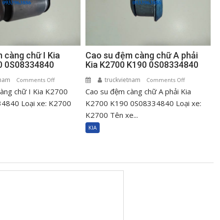
 càng chữ I Kia
Cao su đệm càng chữ A phải
0 0S08334840
Kia K2700 K190 0S08334840
tnam
on
truckvietnam
on
Comments Off
Comments Off
àng chữ I Kia K2700
Cao
Cao su đệm càng chữ A phải Kia
Cao
su
su
4840 Loại xe: K2700
K2700 K190 0S08334840 Loại xe:
đệm
đệm
K2700 Tên xe...
càng
càng
KIA
chữ
chữ
I
A
Kia
phải
K2700
Kia
K190
K2700
0S08334840
K190
0S08334840