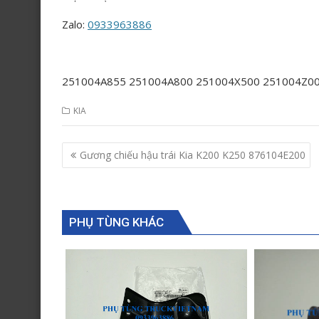
Zalo:
0933963886
251004A855 251004A800 251004X500 251004Z0
KIA
Post
Gương chiếu hậu trái Kia K200 K250 876104E200
navigation
PHỤ TÙNG KHÁC