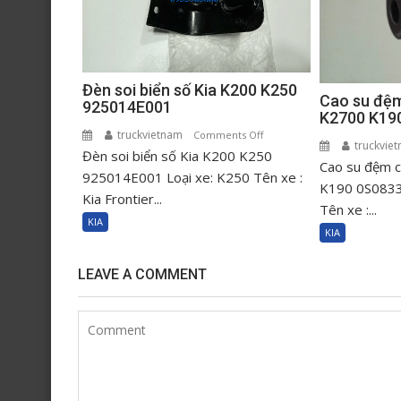
Đèn soi biển số Kia K200 K250
Cao su đệm
925014E001
K2700 K19
truckvietnam
on
Comments Off
truckvie
Đèn soi biển số Kia K200 K250
Đèn
Cao su đệm c
soi
925014E001 Loại xe: K250 Tên xe :
K190 0S0833
biển
Kia Frontier...
Tên xe :...
số
KIA
Kia
KIA
K200
K250
LEAVE A COMMENT
925014E001