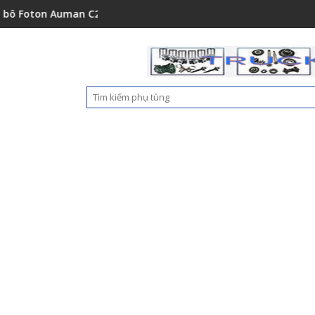
001A0
 Auman C2400A C1500 1112235684110
Ốp nhựa cản trước Foton Auma