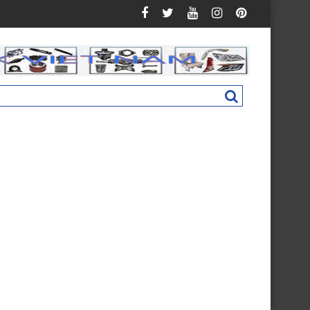
n C160 New M4831011002A0
Nắp hộp cốp phụ táp lô Foton Ollin 500 New 