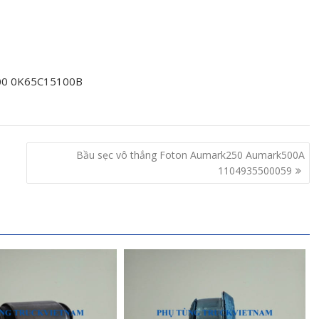
00 0K65C15100B
Bầu sẹc vô thắng Foton Aumark250 Aumark500A
1104935500059