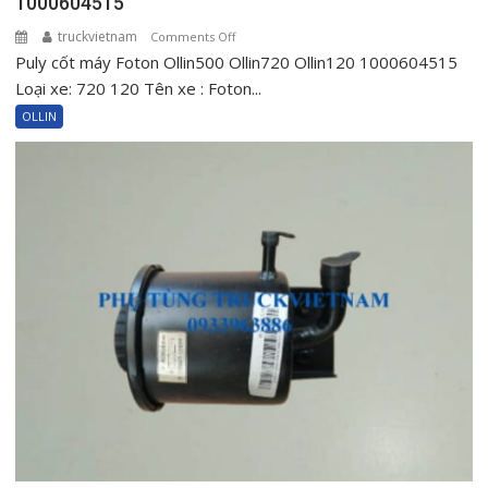
1000604515
truckvietnam
on
Comments Off
Puly cốt máy Foton Ollin500 Ollin720 Ollin120 1000604515
Puly
cốt
Loại xe: 720 120 Tên xe : Foton...
máy
OLLIN
Foton
Ollin500
Ollin720
Ollin120
1000604515