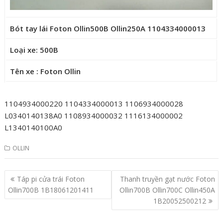
Bót tay lái Foton Ollin500B Ollin250A 1104334000013
Loại xe: 500B
Tên xe : Foton Ollin
1104934000220 1104334000013 1106934000028
L0340140138A0 1108934000032 1116134000002
L1340140100A0
OLLIN
Post
Táp pi cửa trái Foton
Thanh truyền gạt nước Foton
navigation
Ollin700B 1B18061201411
Ollin700B Ollin700C Ollin450A
1B20052500212