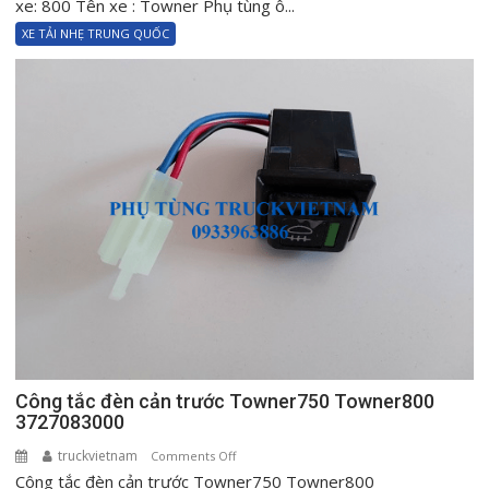
phanh
xe: 800 Tên xe : Towner Phụ tùng ô...
trước
XE TẢI NHẸ TRUNG QUỐC
Towner750A
Towner800
5531160B11
Công tắc đèn cản trước Towner750 Towner800
3727083000
truckvietnam
on
Comments Off
Công tắc đèn cản trước Towner750 Towner800
Công