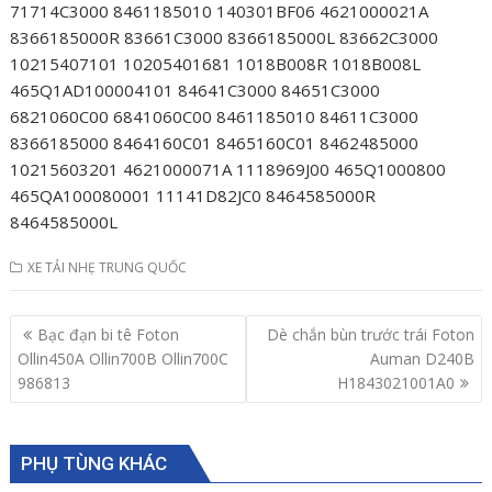
71714C3000 8461185010 140301BF06 4621000021A
8366185000R 83661C3000 8366185000L 83662C3000
10215407101 10205401681 1018B008R 1018B008L
465Q1AD100004101 84641C3000 84651C3000
6821060C00 6841060C00 8461185010 84611C3000
8366185000 8464160C01 8465160C01 8462485000
10215603201 4621000071A 1118969J00 465Q1000800
465QA100080001 11141D82JC0 8464585000R
8464585000L
XE TẢI NHẸ TRUNG QUỐC
Post
Bạc đạn bi tê Foton
Dè chắn bùn trước trái Foton
navigation
Ollin450A Ollin700B Ollin700C
Auman D240B
986813
H1843021001A0
PHỤ TÙNG KHÁC