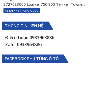
tắc
3727083000 Loại xe: 750 800 Tên xe : Towner...
đèn
XE TẢI NHẸ TRUNG QUỐC
cản
trước
Towner750
THÔNG TIN LIÊN HỆ
Towner800
3727083000
- Điện thoại: 0933963886
- Zalo: 0933963886
FACEBOOK PHỤ TÙNG Ô TÔ