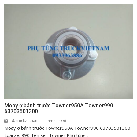
Moay ơ bánh trước Towner950A Towner990
63703501300
truckvietnam
on
Comments Off
Moay ơ bánh trước Towner950A Towner990 63703501300
Moay
ơ
Loại xe: 990 Tên xe : Towner Phụ tùng...