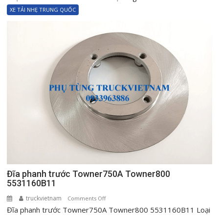
bánh
XE TẢI NHẸ TRUNG QUỐC
trước
Towner950A
Towner990
63703501300
Đĩa phanh trước Towner750A Towner800
5531160B11
truckvietnam
on
Comments Off
Đĩa phanh trước Towner750A Towner800 5531160B11 Loại
Đĩa