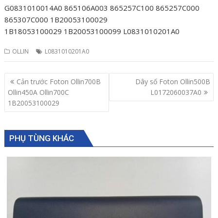
G0831010014A0 865106A003 865257C100 865257C000
865307C000 1B20053100029
1B18053100029 1B20053100099 L0831010201A0
OLLIN
L0831010201A0
Post
Cản trước Foton Ollin700B
Dây số Foton Ollin500B
navigation
Ollin450A Ollin700C
L0172060037A0
1B20053100029
PHỤ TÙNG KHÁC