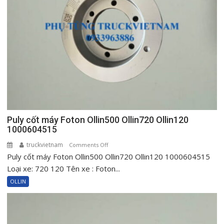
500
New
720
New
Ollin120
Puly cốt máy Foton Ollin500 Ollin720 Ollin120
1000604515
truckvietnam
on
Comments Off
Puly cốt máy Foton Ollin500 Ollin720 Ollin120 1000604515
Puly
cốt
Loại xe: 720 120 Tên xe : Foton...
máy
OLLIN
Foton
Ollin500
Ollin720
Ollin120