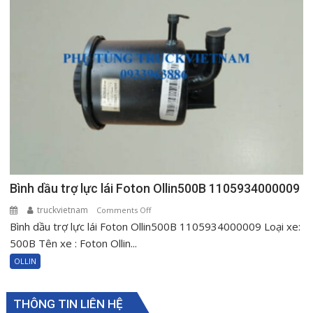
1000604515
Bình dầu trợ lực lái Foton Ollin500B 1105934000009
truckvietnam
on
Comments Off
Bình dầu trợ lực lái Foton Ollin500B 1105934000009 Loại xe:
Bình
dầu
500B Tên xe : Foton Ollin...
trợ
OLLIN
lực
lái
Foton
THÔNG TIN LIÊN HỆ