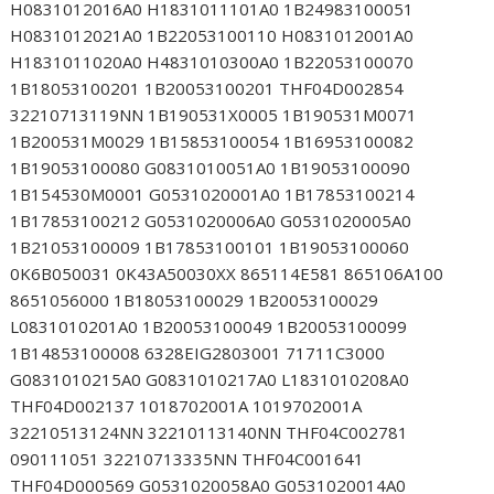
H0831012016A0 H1831011101A0 1B24983100051
H0831012021A0 1B22053100110 H0831012001A0
H1831011020A0 H4831010300A0 1B22053100070
1B18053100201 1B20053100201 THF04D002854
32210713119NN 1B190531X0005 1B190531M0071
1B200531M0029 1B15853100054 1B16953100082
1B19053100080 G0831010051A0 1B19053100090
1B154530M0001 G0531020001A0 1B17853100214
1B17853100212 G0531020006A0 G0531020005A0
1B21053100009 1B17853100101 1B19053100060
0K6B050031 0K43A50030XX 865114E581 865106A100
8651056000 1B18053100029 1B20053100029
L0831010201A0 1B20053100049 1B20053100099
1B14853100008 6328EIG2803001 71711C3000
G0831010215A0 G0831010217A0 L1831010208A0
THF04D002137 1018702001A 1019702001A
32210513124NN 32210113140NN THF04C002781
090111051 32210713335NN THF04C001641
THF04D000569 G0531020058A0 G0531020014A0