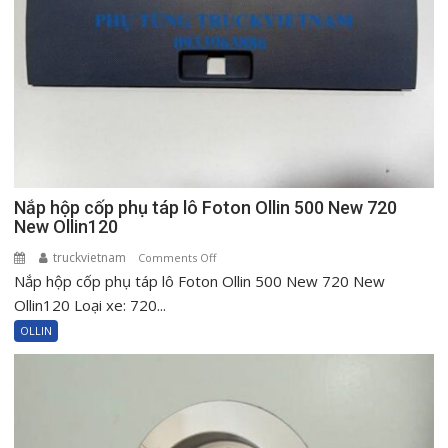
Nắp hộp cốp phụ táp lô Foton Ollin 500 New 720
New Ollin120
truckvietnam
on
Comments Off
Nắp hộp cốp phụ táp lô Foton Ollin 500 New 720 New
Nắp
hộp
Ollin120 Loại xe: 720...
cốp
OLLIN
phụ
táp
lô
Foton
Ollin