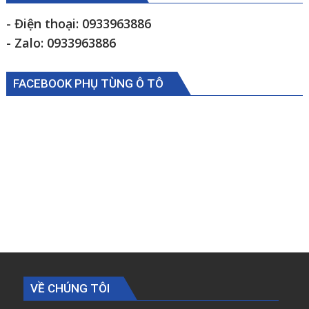
Ollin500B
1105934000009
- Điện thoại: 0933963886
- Zalo: 0933963886
FACEBOOK PHỤ TÙNG Ô TÔ
VỀ CHÚNG TÔI