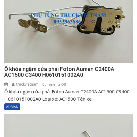
Ổ khóa ngậm cửa phải Foton Auman C2400A
AC1500 C3400 H0610151002A0
truckvietnam
on
Comments Off
Ổ khóa ngậm cửa phải Foton Auman C2400A AC1500 C3400
Ổ
khóa
H0610151002A0 Loại xe: AC1500 Tên xe...
ngậm
AUMAN
cửa
phải
Foton
Auman