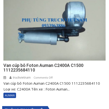
C2400A
AC1500
C3400
H0610151001A0
Van cúp bô Foton Auman C2400A C1500
1112235684110
truckvietnam
on
Comments Off
Van cúp bô Foton Auman C2400A C1500 1112235684110
Van
cúp
Loại xe: C2400A Tên xe : Foton Auman...
bô
AUMAN
Foton
Auman