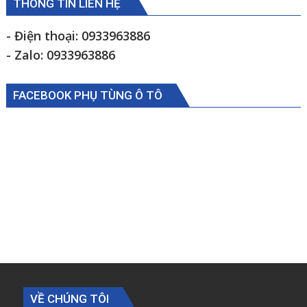
C2400A
THÔNG TIN LIÊN HỆ
C1500
1112235684110
- Điện thoại: 0933963886
- Zalo: 0933963886
FACEBOOK PHỤ TÙNG Ô TÔ
VỀ CHÚNG TÔI