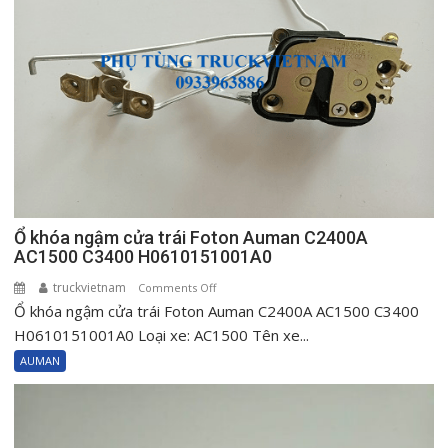
C2400A
AC1500
C3400
H0610151002A0
Ổ khóa ngậm cửa trái Foton Auman C2400A
AC1500 C3400 H0610151001A0
truckvietnam
on
Comments Off
Ổ khóa ngậm cửa trái Foton Auman C2400A AC1500 C3400
Ổ
khóa
H0610151001A0 Loại xe: AC1500 Tên xe...
ngậm
AUMAN
cửa
trái
Foton
Auman