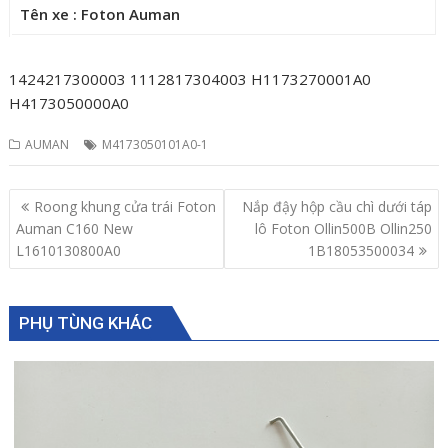
Tên xe : Foton Auman
1424217300003 1112817304003 H1173270001A0
H4173050000A0
AUMAN
M4173050101A0-1
Post
Roong khung cửa trái Foton
Nắp đậy hộp cầu chì dưới táp
navigation
Auman C160 New
lô Foton Ollin500B Ollin250
L1610130800A0
1B18053500034
PHỤ TÙNG KHÁC