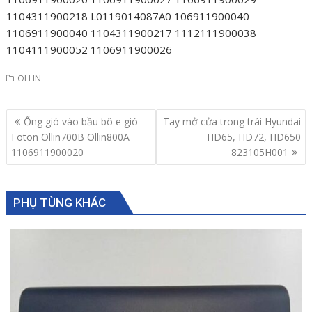
1104311900218 L0119014087A0 106911900040
1106911900040 1104311900217 1112111900038
1104111900052 1106911900026
OLLIN
Post
Ống gió vào bầu bô e gió
Tay mở cửa trong trái Hyundai
navigation
Foton Ollin700B Ollin800A
HD65, HD72, HD650
1106911900020
823105H001
PHỤ TÙNG KHÁC