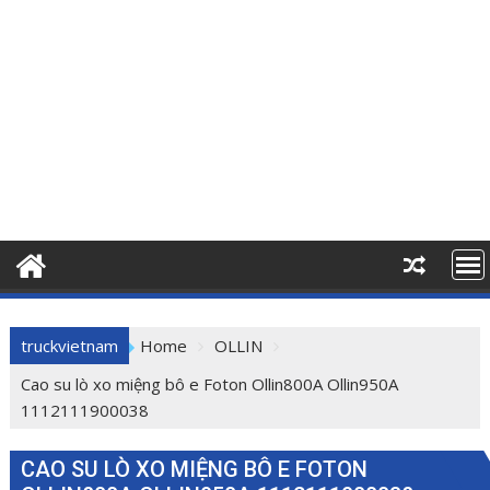
truckvietnam
Home
OLLIN
Cao su lò xo miệng bô e Foton Ollin800A Ollin950A
1112111900038
CAO SU LÒ XO MIỆNG BÔ E FOTON