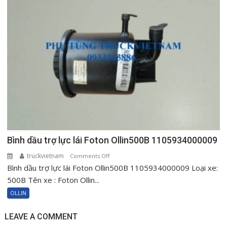
Ollin120
1000604515
Bình dầu trợ lực lái Foton Ollin500B 1105934000009
truckvietnam
on
Comments Off
Bình dầu trợ lực lái Foton Ollin500B 1105934000009 Loại xe:
Bình
dầu
500B Tên xe : Foton Ollin...
trợ
OLLIN
lực
lái
LEAVE A COMMENT
Foton