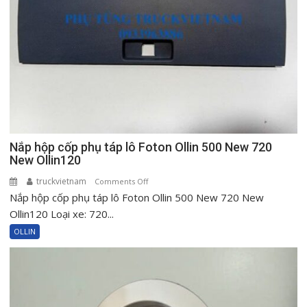
Nắp hộp cốp phụ táp lô Foton Ollin 500 New 720
New Ollin120
truckvietnam
on
Comments Off
Nắp hộp cốp phụ táp lô Foton Ollin 500 New 720 New
Nắp
hộp
Ollin120 Loại xe: 720...
cốp
OLLIN
phụ
táp
lô
Foton
Ollin