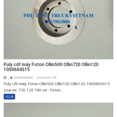
500
New
720
New
Ollin120
Puly cốt máy Foton Ollin500 Ollin720 Ollin120
1000604515
truckvietnam
on
Comments Off
Puly cốt máy Foton Ollin500 Ollin720 Ollin120 1000604515
Puly
cốt
Loại xe: 720 120 Tên xe : Foton...
máy
OLLIN
Foton
Ollin500
Ollin720