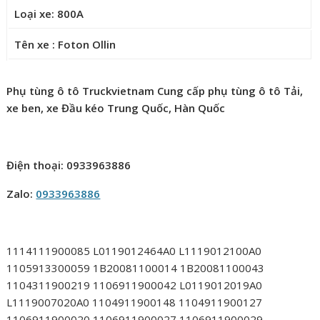
Loại xe: 800A
Tên xe : Foton Ollin
Phụ tùng ô tô Truckvietnam Cung cấp phụ tùng ô tô Tải,
xe ben, xe Đầu kéo Trung Quốc, Hàn Quốc
Điện thoại: 0933963886
Zalo:
0933963886
1114111900085 L0119012464A0 L1119012100A0
1105913300059 1B20081100014 1B20081100043
1104311900219 1106911900042 L0119012019A0
L1119007020A0 1104911900148 1104911900127
1106911900020 1106911900027 1106911900029