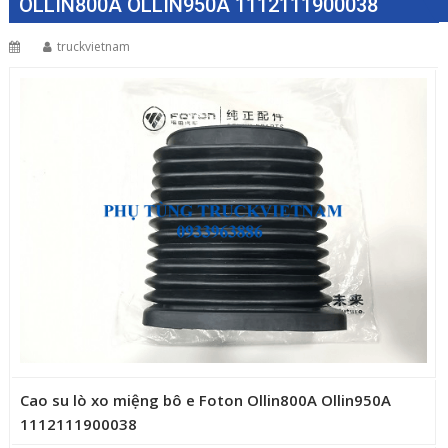
OLLIN800A OLLIN950A 1112111900038
truckvietnam
Cao su lò xo miệng bô e Foton Ollin800A Ollin950A
1112111900038