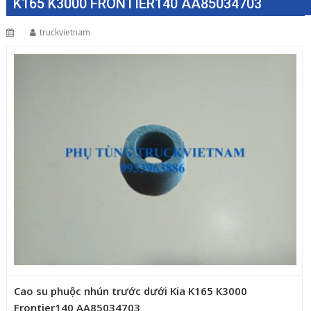
K165 K3000 FRONTIER140 AA85034703
truckvietnam
Cao su phuộc nhún trước dưới Kia K165 K3000
Frontier140 AA85034703