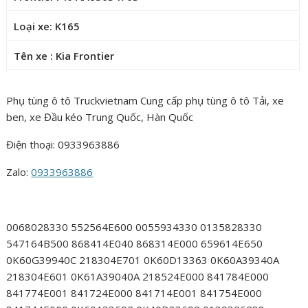
Loại xe: K165
Tên xe : Kia Frontier
Phụ tùng ô tô Truckvietnam Cung cấp phụ tùng ô tô Tải, xe
ben, xe Đầu kéo Trung Quốc, Hàn Quốc
Điện thoại: 0933963886
Zalo:
0933963886
0068028330 552564E600 0055934330 0135828330
547164B500 868414E040 868314E000 659614E650
0K60G39940C 218304E701 0K60D13363 0K60A39340A
218304E601 0K61A39040A 218524E000 841784E000
841774E001 841724E000 841714E001 841754E000