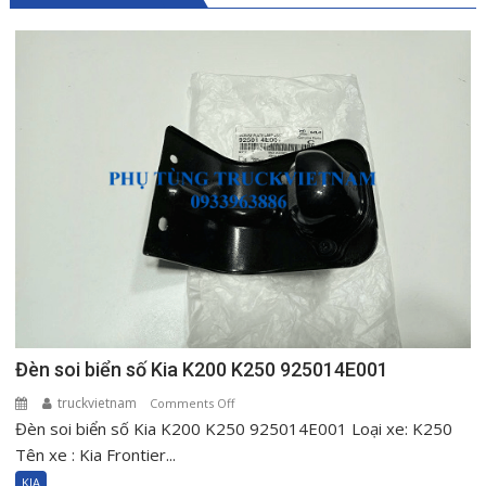
Đèn soi biển số Kia K200 K250 925014E001
truckvietnam
on
Comments Off
Đèn soi biển số Kia K200 K250 925014E001 Loại xe: K250
Đèn
soi
Tên xe : Kia Frontier...
biển
KIA