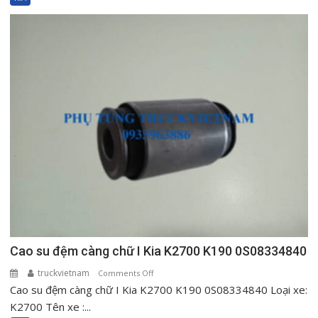
số
Kia
K200
K250
925014E001
Cao su đệm càng chữ I Kia K2700 K190 0S08334840
truckvietnam
on
Comments Off
Cao su đệm càng chữ I Kia K2700 K190 0S08334840 Loại xe:
Cao
su
K2700 Tên xe :...