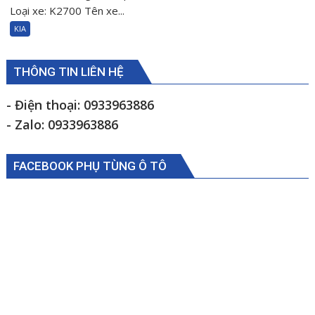
su
Loại xe: K2700 Tên xe...
đệm
KIA
càng
chữ
A
THÔNG TIN LIÊN HỆ
phải
Kia
- Điện thoại: 0933963886
K2700
- Zalo: 0933963886
K190
0S08334840
FACEBOOK PHỤ TÙNG Ô TÔ