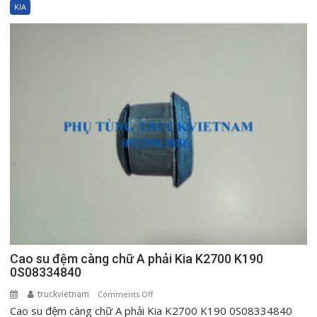
đệm
KIA
càng
chữ
I
Kia
K2700
K190
0S08334840
Cao su đệm càng chữ A phải Kia K2700 K190
0S08334840
truckvietnam
on
Comments Off
Cao su đệm càng chữ A phải Kia K2700 K190 0S08334840
Cao