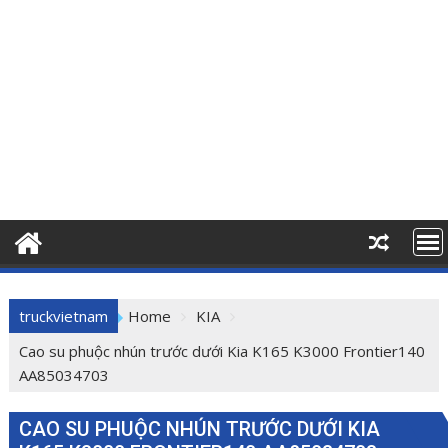
truckvietnam
Home
KIA
Cao su phuộc nhún trước dưới Kia K165 K3000 Frontier140
AA85034703
CAO SU PHUỘC NHÚN TRƯỚC DƯỚI KIA