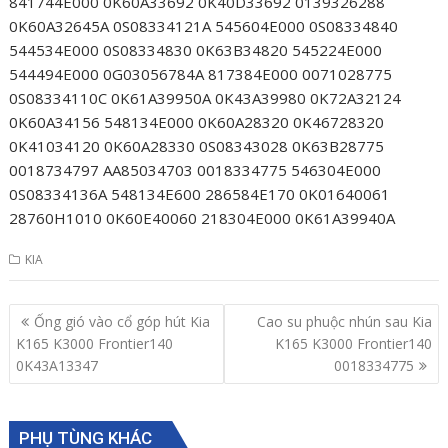
841744E000 0K60A33692 0K40D33692 0139326288
0K60A32645A 0S08334121A 545604E000 0S08334840
544534E000 0S08334830 0K63B34820 545224E000
544494E000 0G03056784A 817384E000 0071028775
0S08334110C 0K61A39950A 0K43A39980 0K72A32124
0K60A34156 548134E000 0K60A28320 0K46728320
0K41034120 0K60A28330 0S08343028 0K63B28775
0018734797 AA85034703 0018334775 546304E000
0S08334136A 548134E600 286584E170 0K01640061
28760H1010 0K60E40060 218304E000 0K61A39940A
KIA
Post
Ống gió vào cổ góp hút Kia
Cao su phuộc nhún sau Kia
navigation
K165 K3000 Frontier140
K165 K3000 Frontier140
0K43A13347
0018334775
PHỤ TÙNG KHÁC