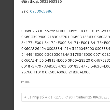
Điện thoại: 0933963886
Zalo:
0933963886
0068028330 552564E600 0055934330 01358283
0K60G39940C 218304E701 0K60D13363 0K60A39
841774E001 841724E000 841714E001 841754E0
0K60A32645A 0S08334121A 545604E000 0S0833
544494E000 0G03056784A 817384E000 0071028
0K60A34156 548134E000 0K60A28320 0K467283
0018734797 AA85034703 0018334775 546304E0
28760H1010 0K60E40060 218304E000
KIA
Post
Lá nhíp số 4 Kia K2700 K190 Frontier125 0K63B280
navigation