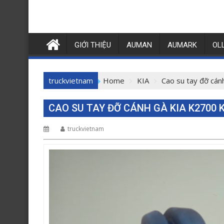
GIỚI THIỆU
AUMAN
AUMARK
OL
truckvietnam
Home
KIA
Cao su tay đỡ cá
CAO SU TAY ĐỠ CÁNH GÀ KIA K2700 
truckvietnam