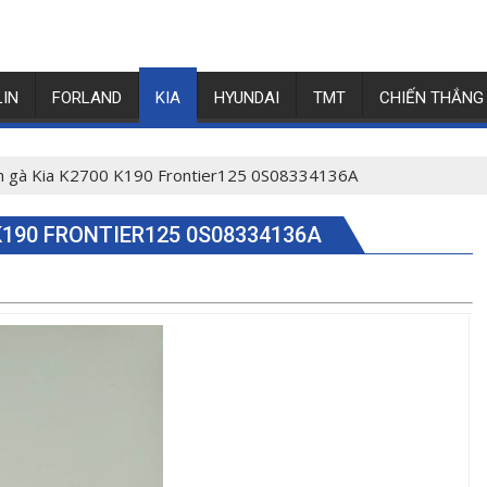
LIN
FORLAND
KIA
HYUNDAI
TMT
CHIẾN THẮNG
nh gà Kia K2700 K190 Frontier125 0S08334136A
K190 FRONTIER125 0S08334136A