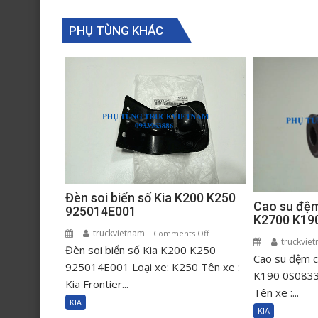
PHỤ TÙNG KHÁC
Đèn soi biển số Kia K200 K250
Cao su đệm
925014E001
K2700 K19
truckvietnam
on
Comments Off
truckvie
Đèn soi biển số Kia K200 K250
Đèn
Cao su đệm c
soi
925014E001 Loại xe: K250 Tên xe :
K190 0S0833
biển
Kia Frontier...
Tên xe :...
số
KIA
Kia
KIA