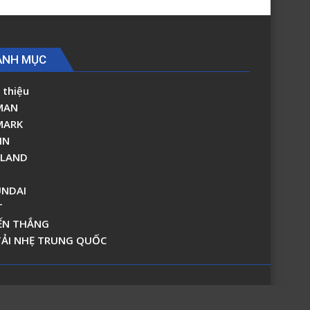
ANH MỤC
 thiệu
MAN
MARK
IN
RLAND
NDAI
T
ẾN THẮNG
TẢI NHẸ TRUNG QUỐC