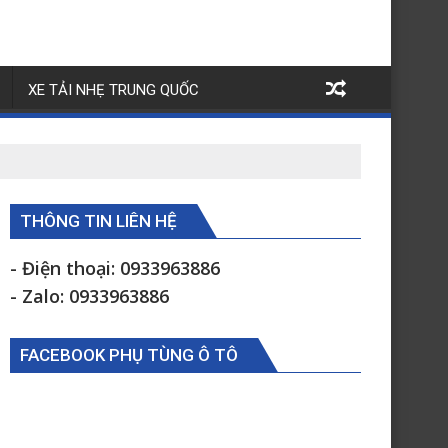
XE TẢI NHẸ TRUNG QUỐC
THÔNG TIN LIÊN HỆ
- Điện thoại: 0933963886
- Zalo: 0933963886
FACEBOOK PHỤ TÙNG Ô TÔ