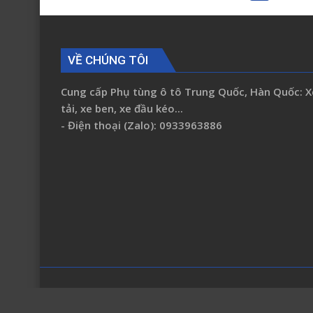
K200
K250
925014E001
VỀ CHÚNG TÔI
Cung cấp Phụ tùng ô tô Trung Quốc, Hàn Quốc: X
tải, xe ben, xe đầu kéo...
- Điện thoại (Zalo): 0933963886