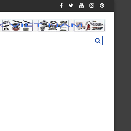
uman C160 New M4831011002A0
Nắp hộp cốp phụ táp lô Foton Ollin 500 N