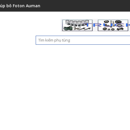
151001A0
ton Auman C2400A C1500 1112235684110
Ốp nhựa cản trước Foton A