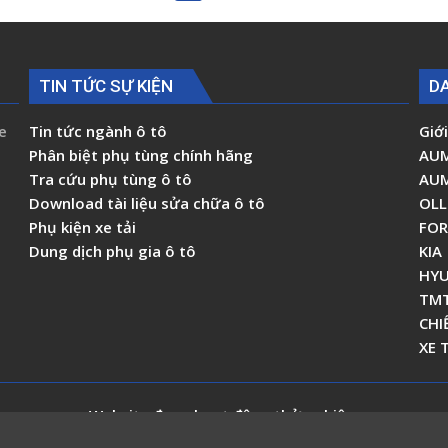
chữ
chữ
I
A
Kia
phải
K2700
Kia
TIN TỨC SỰ KIỆN
D
K190
K2700
0S08334840
K190
e
Tin tức ngành ô tô
Giới
0S08334840
Phân biệt phụ tùng chính hãng
AU
Tra cứu phụ tùng ô tô
AU
Download tài liệu sửa chữa ô tô
OLL
Phụ kiện xe tải
FO
Dung dịch phụ gia ô tô
KIA
HYU
TM
CHI
XE 
Website đang hoạt động thử nghiệm