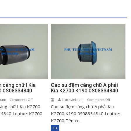
 càng chữ I Kia
Cao su đệm càng chữ A phải
0 0S08334840
Kia K2700 K190 0S08334840
tnam
on
truckvietnam
on
Comments Off
Comments Off
àng chữ I Kia K2700
Cao
Cao su đệm càng chữ A phải Kia
Cao
su
su
4840 Loại xe: K2700
K2700 K190 0S08334840 Loại xe:
đệm
đệm
K2700 Tên xe...
càng
càng
KIA