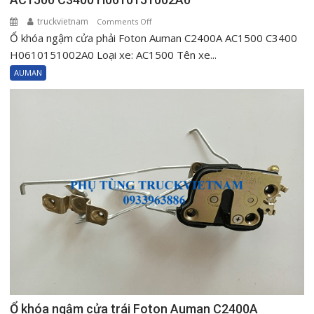
truckvietnam
on
Comments Off
Ổ khóa ngậm cửa phải Foton Auman C2400A AC1500 C3400
Ổ
khóa
H0610151002A0 Loại xe: AC1500 Tên xe...
ngậm
AUMAN
cửa
phải
Foton
Auman
C2400A
AC1500
C3400
H0610151002A0
Ổ khóa ngậm cửa trái Foton Auman C2400A