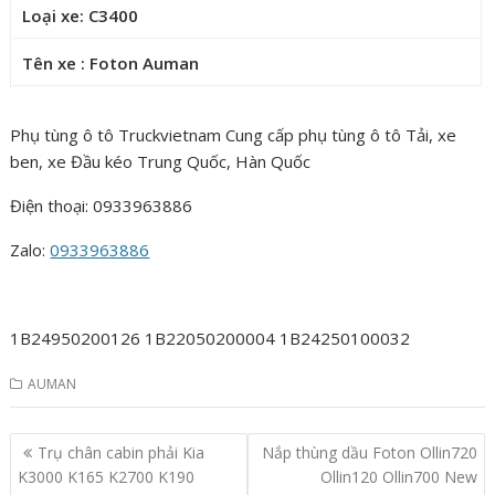
Loại xe: C3400
Tên xe : Foton Auman
Phụ tùng ô tô Truckvietnam Cung cấp phụ tùng ô tô Tải, xe
ben, xe Đầu kéo Trung Quốc, Hàn Quốc
Điện thoại: 0933963886
Zalo:
0933963886
1B24950200126 1B22050200004 1B24250100032
AUMAN
Post
Trụ chân cabin phải Kia
Nắp thùng dầu Foton Ollin720
navigation
K3000 K165 K2700 K190
Ollin120 Ollin700 New