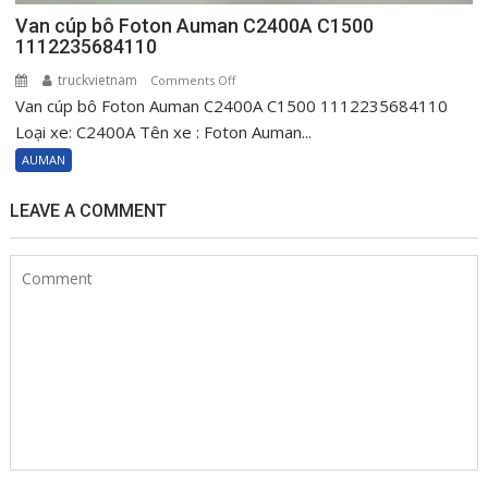
Van cúp bô Foton Auman C2400A C1500
1112235684110
truckvietnam
on
Comments Off
Van cúp bô Foton Auman C2400A C1500 1112235684110
Van
cúp
Loại xe: C2400A Tên xe : Foton Auman...
bô
AUMAN
Foton
Auman
LEAVE A COMMENT
C2400A
C1500
1112235684110