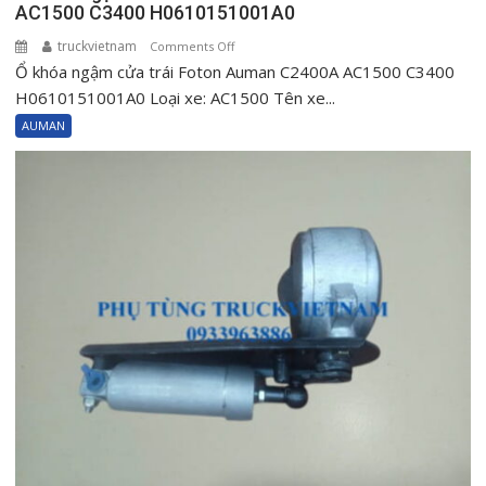
AC1500 C3400 H0610151001A0
truckvietnam
on
Comments Off
Ổ khóa ngậm cửa trái Foton Auman C2400A AC1500 C3400
Ổ
khóa
H0610151001A0 Loại xe: AC1500 Tên xe...
ngậm
AUMAN
cửa
trái
Foton
Auman
C2400A
AC1500
C3400
H0610151001A0