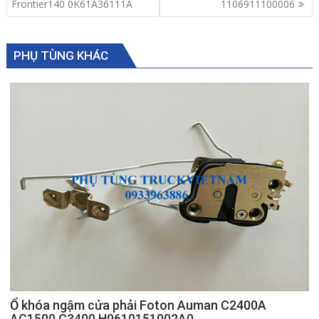
Frontier140 0K61A36111A
1106911100006
PHỤ TÙNG KHÁC
Ổ khóa ngậm cửa phải Foton Auman C2400A
AC1500 C3400 H0610151002A0