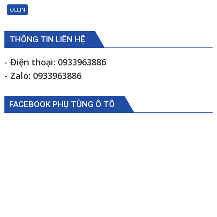
trợ
OLLIN
lực
lái
Foton
THÔNG TIN LIÊN HỆ
Ollin500B
1105934000009
- Điện thoại: 0933963886
- Zalo: 0933963886
FACEBOOK PHỤ TÙNG Ô TÔ