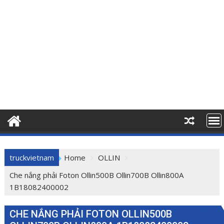
truckvietnam
Home
OLLIN
Che nắng phải Foton Ollin500B Ollin700B Ollin800A
1B18082400002
CHE NẮNG PHẢI FOTON OLLIN500B