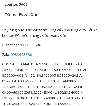
Loại xe: 500B
Tên xe : Foton Ollin
Phụ tùng ô tô Truckvietnam Cung cấp phụ tùng ô tô Tải, xe
ben, xe Đầu kéo Trung Quốc, Hàn Quốc
Điện thoại: 0933963886
Zalo:
0933963886
G0572030004A0 8542155006 H4573030002A0
L0572030902A0 L0572030901A0 H4573030001A0
852206A002IN 1B24982400005 852205A202IA
852208D100 852208D000 1B202824M0004
1B186824M0001 1B190824M0001 1B17882430008
0K60A69320C06 852024E000KL 852205H000IA
L0572030206A0 1B18082400002 10188204120
10218204200 852024E050KL 1B155824J1001