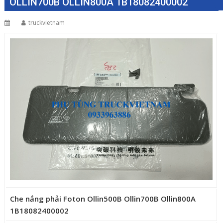
OLLIN700B OLLIN800A 1B18082400002
truckvietnam
Che nắng phải Foton Ollin500B Ollin700B Ollin800A
1B18082400002