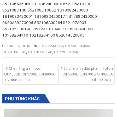
852106A050IN 1B24982400004 852105A101IA
852108D100 852108D10082 1B19082430000
1B19082430001 1B16982420017 1B17882430000
0K60A69270C06 852106A002IN 852107A003
852105H001IA L0572030104A0 1B18082400001
10188204110 10218204100 852014E200KL
,
,
,
AUMARK
OLLIN
1B18082400002
L0572030104A0
,
,
L0572030206A0
L0572030901A0
L0572030902A0
Post
Che nắng trái Foton
Nắp che bình dầu phanh Foton
navigation
Ollin500B Ollin700B Ollin800A
Ollin500B Ollin700B Ollin800A
1B18082400001
Ollin450A
PHỤ TÙNG KHÁC