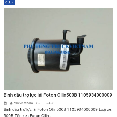
máy
OLLIN
Foton
Ollin500
Ollin720
Ollin120
1000604515
Bình dầu trợ lực lái Foton Ollin500B 1105934000009
truckvietnam
on
Comments Off
Bình dầu trợ lực lái Foton Ollin500B 1105934000009 Loại xe:
Bình
dầu
500B Tên xe : Foton Ollin...