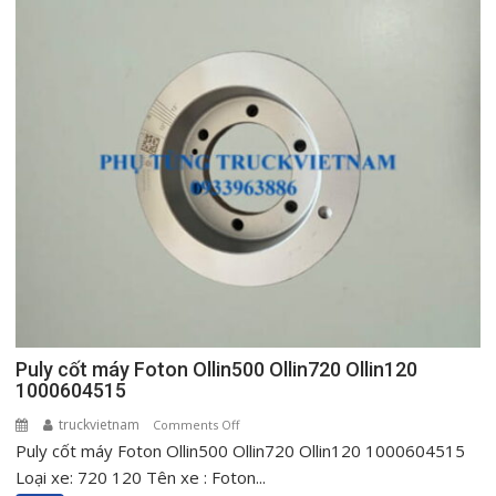
táp
lô
Foton
Ollin
500
New
720
New
Ollin120
Puly cốt máy Foton Ollin500 Ollin720 Ollin120
1000604515
truckvietnam
on
Comments Off
Puly cốt máy Foton Ollin500 Ollin720 Ollin120 1000604515
Puly
cốt
Loại xe: 720 120 Tên xe : Foton...