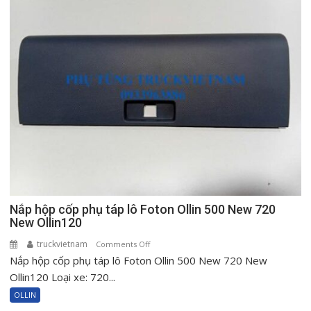
Nắp hộp cốp phụ táp lô Foton Ollin 500 New 720
New Ollin120
truckvietnam
on
Comments Off
Nắp hộp cốp phụ táp lô Foton Ollin 500 New 720 New
Nắp
hộp
Ollin120 Loại xe: 720...
cốp
OLLIN
phụ