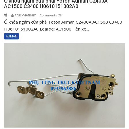
Ổ khóa ngậm cửa phải Foton Auman C2400A
AC1500 C3400 H0610151002A0
truckvietnam
on
Comments Off
Ổ khóa ngậm cửa phải Foton Auman C2400A AC1500 C3400
Ổ
khóa
H0610151002A0 Loại xe: AC1500 Tên xe...
ngậm
AUMAN
cửa
phải
Foton
Auman
C2400A
AC1500
C3400
H0610151002A0