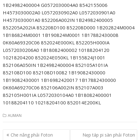
1B24982400004 G0572030004A0 8542155006
H4573030002A0 L0572030902A0 L0572030901A0
H4573030001A0 852206A002IN 1B24982400005
852205A202IA 852208D100 852208D000 1B202824M0004
1B186824M0001 1B190824M0001 1B17882430008
0K60A69320C06 852024E000KL 852205H000IA
L0572030206A0 1B18082400002 10188204120
10218204200 852024E050KL 1B155824J1001
852106A050IN 1B24982400004 852105A101IA
852108D100 852108D10082 1B19082430000
1B19082430001 1B16982420017 1B17882430000
0K60A69270C06 852106A002IN 852107A003
852105H001IA L0572030104A0 1B18082400001
10188204110 10218204100 852014E200KL
AUMAN
Post
Che nắng phải Foton
Nẹp táp pi sàn phải Foton