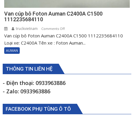
Van cúp bô Foton Auman C2400A C1500
1112235684110
truckvietnam
on
Comments Off
Van cúp bô Foton Auman C2400A C1500 1112235684110
Van
cúp
Loại xe: C2400A Tên xe : Foton Auman...
bô
AUMAN
Foton
Auman
C2400A
THÔNG TIN LIÊN HỆ
C1500
1112235684110
- Điện thoại: 0933963886
- Zalo: 0933963886
FACEBOOK PHỤ TÙNG Ô TÔ