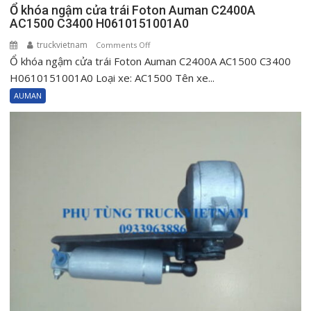
Ổ khóa ngậm cửa trái Foton Auman C2400A
AC1500 C3400 H0610151001A0
truckvietnam
on
Comments Off
Ổ khóa ngậm cửa trái Foton Auman C2400A AC1500 C3400
Ổ
khóa
H0610151001A0 Loại xe: AC1500 Tên xe...
ngậm
AUMAN
cửa
trái
Foton
Auman
C2400A
AC1500
C3400
H0610151001A0