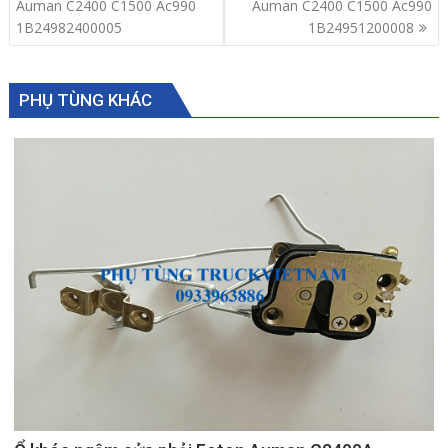
navigation
Auman C2400 C1500 Ac990
Auman C2400 C1500 Ac990
1B24982400005
1B24951200008
PHỤ TÙNG KHÁC