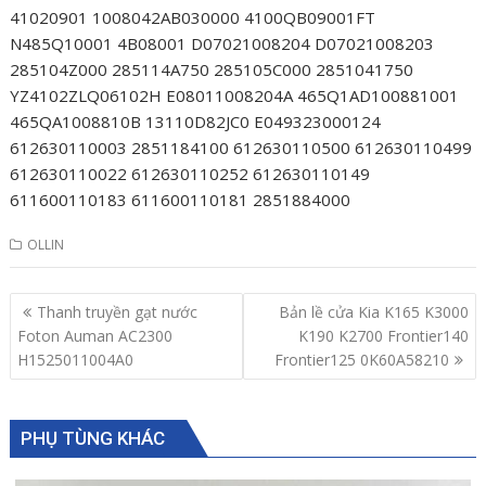
41020901 1008042AB030000 4100QB09001FT
N485Q10001 4B08001 D07021008204 D07021008203
285104Z000 285114A750 285105C000 2851041750
YZ4102ZLQ06102H E08011008204A 465Q1AD100881001
465QA1008810B 13110D82JC0 E049323000124
612630110003 2851184100 612630110500 612630110499
612630110022 612630110252 612630110149
611600110183 611600110181 2851884000
OLLIN
Post
Thanh truyền gạt nước
Bản lề cửa Kia K165 K3000
navigation
Foton Auman AC2300
K190 K2700 Frontier140
H1525011004A0
Frontier125 0K60A58210
PHỤ TÙNG KHÁC