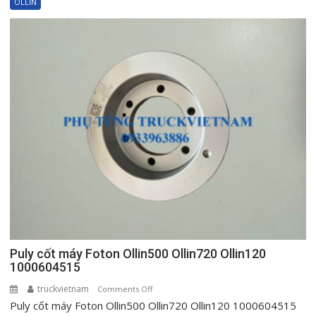
OLLIN
phụ
táp
lô
Foton
Ollin
500
New
720
New
Ollin120
Puly cốt máy Foton Ollin500 Ollin720 Ollin120
1000604515
truckvietnam
on
Comments Off
Puly cốt máy Foton Ollin500 Ollin720 Ollin120 1000604515
Puly