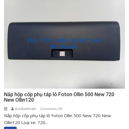
Nắp hộp cốp phụ táp lô Foton Ollin 500 New 720
New Ollin120
truckvietnam
on
Comments Off
Nắp hộp cốp phụ táp lô Foton Ollin 500 New 720 New
Nắp
hộp
Ollin120 Loại xe: 720...
cốp