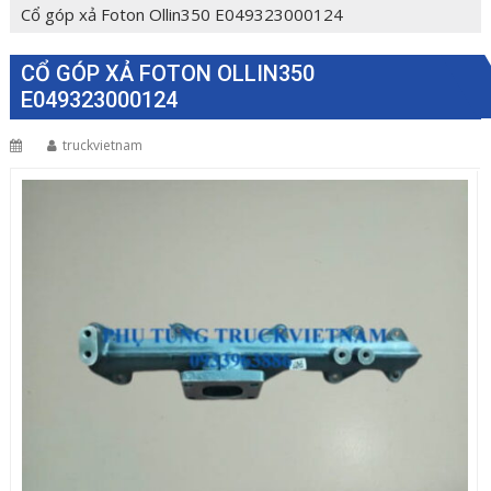
Cổ góp xả Foton Ollin350 E049323000124
CỔ GÓP XẢ FOTON OLLIN350
E049323000124
truckvietnam