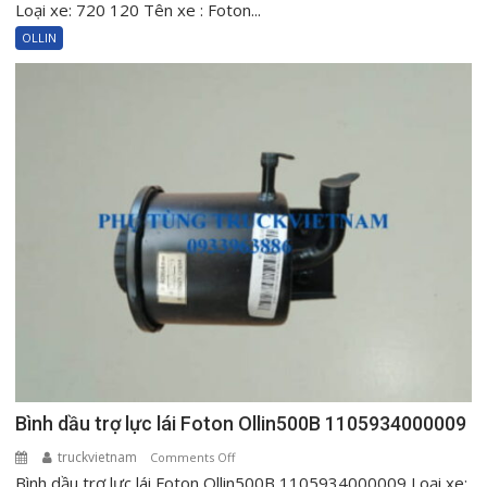
cốt
Loại xe: 720 120 Tên xe : Foton...
máy
OLLIN
Foton
Ollin500
Ollin720
Ollin120
1000604515
Bình dầu trợ lực lái Foton Ollin500B 1105934000009
truckvietnam
on
Comments Off
Bình dầu trợ lực lái Foton Ollin500B 1105934000009 Loại xe:
Bình