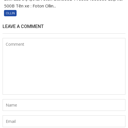
dầu
500B Tên xe : Foton Ollin...
trợ
OLLIN
lực
lái
LEAVE A COMMENT
Foton
Ollin500B
1105934000009