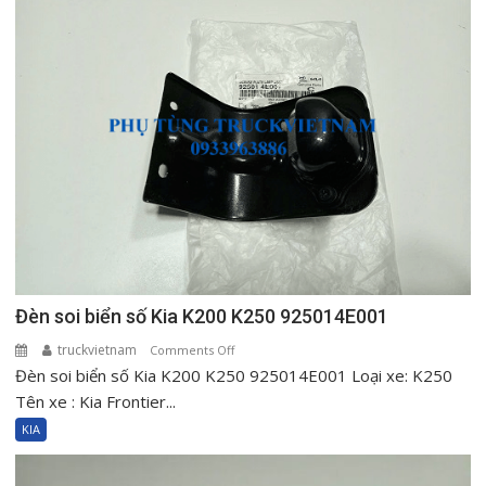
Đèn soi biển số Kia K200 K250 925014E001
truckvietnam
on
Comments Off
Đèn soi biển số Kia K200 K250 925014E001 Loại xe: K250
Đèn
soi
Tên xe : Kia Frontier...
biển
KIA
số
Kia