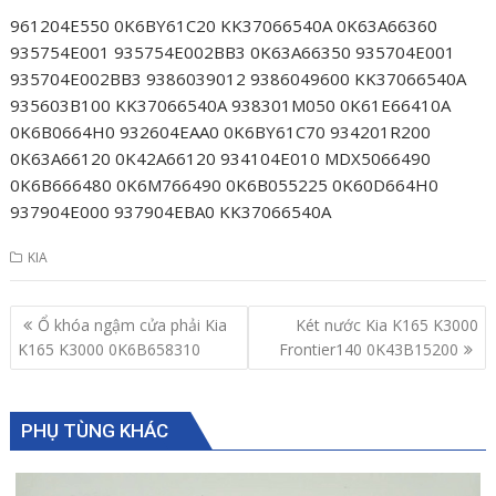
961204E550 0K6BY61C20 KK37066540A 0K63A66360
935754E001 935754E002BB3 0K63A66350 935704E001
935704E002BB3 9386039012 9386049600 KK37066540A
935603B100 KK37066540A 938301M050 0K61E66410A
0K6B0664H0 932604EAA0 0K6BY61C70 934201R200
0K63A66120 0K42A66120 934104E010 MDX5066490
0K6B666480 0K6M766490 0K6B055225 0K60D664H0
937904E000 937904EBA0 KK37066540A
KIA
Post
Ổ khóa ngậm cửa phải Kia
Két nước Kia K165 K3000
navigation
K165 K3000 0K6B658310
Frontier140 0K43B15200
PHỤ TÙNG KHÁC