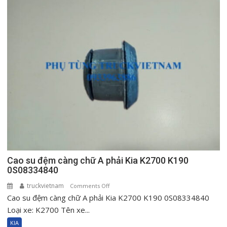
I
Kia
K2700
K190
0S08334840
Cao su đệm càng chữ A phải Kia K2700 K190
0S08334840
truckvietnam
on
Comments Off
Cao su đệm càng chữ A phải Kia K2700 K190 0S08334840
Cao
su
Loại xe: K2700 Tên xe...
đệm
KIA