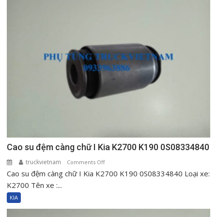
K200
K250
925014E001
Cao su đệm càng chữ I Kia K2700 K190 0S08334840
truckvietnam
on
Comments Off
Cao su đệm càng chữ I Kia K2700 K190 0S08334840 Loại xe:
Cao
su
K2700 Tên xe :...
đệm
KIA
càng
chữ