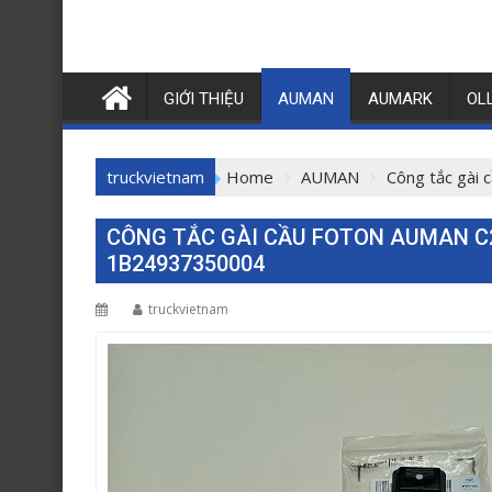
GIỚI THIỆU
AUMAN
AUMARK
OL
truckvietnam
Home
AUMAN
Công tắc gà
CÔNG TẮC GÀI CẦU FOTON AUMAN C2
1B24937350004
truckvietnam