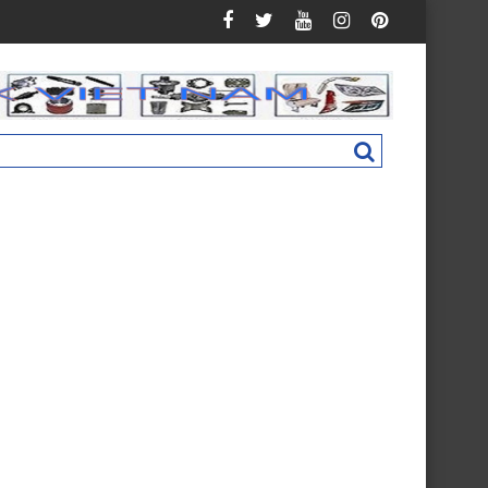
an C160 New M4831011002A0
Nắp hộp cốp phụ táp lô Foton Ollin 500 New 