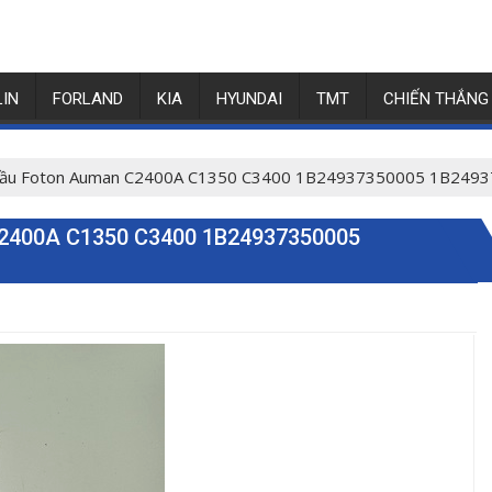
LIN
FORLAND
KIA
HYUNDAI
TMT
CHIẾN THẮNG
i cầu Foton Auman C2400A C1350 C3400 1B24937350005 1B249
400A C1350 C3400 1B24937350005