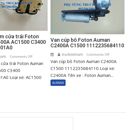
m cửa trái Foton
Van cúp bô Foton Auman
00A AC1500 C3400
C2400A C1500 1112235684110
001A0
truckvietnam
on
Comments Off
tnam
on
Comments Off
Van cúp bô Foton Auman C2400A
Van
cửa trái Foton Auman
Ổ
cúp
C1500 1112235684110 Loại xe:
khóa
500 C3400
bô
C2400A Tên xe : Foton Auman...
ngậm
A0 Loại xe: AC1500
Foton
cửa
AUMAN
Auman
trái
C2400A
Foton
C1500
Auman
111223568411
C2400A
AC1500
C3400
H0610151001A0