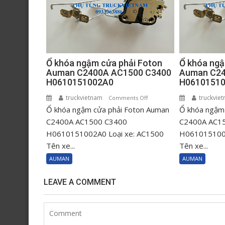
Ổ khóa ngậm cửa phải Foton
Ổ khóa ngậ
Auman C2400A AC1500 C3400
Auman C24
H0610151002A0
H0610151
truckvietnam
on
truckvie
Comments Off
Ổ khóa ngậm cửa phải Foton Auman
Ổ
Ổ khóa ngậm 
khóa
C2400A AC1500 C3400
C2400A AC1
ngậm
H0610151002A0 Loại xe: AC1500
H0610151001
cửa
Tên xe...
Tên xe...
phải
AUMAN
AUMAN
Foton
Auman
LEAVE A COMMENT
C2400A
AC1500
C3400
H0610151002A0