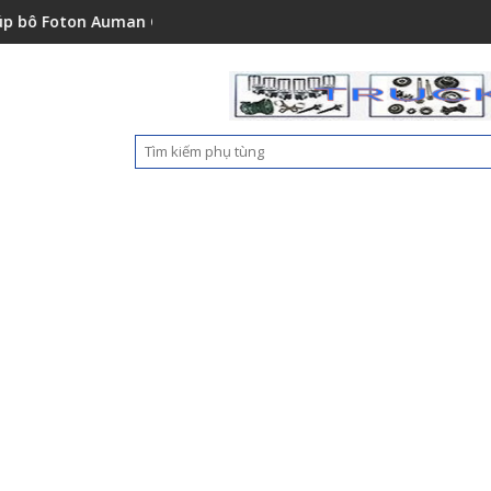
1001A0
n Auman C2400A C1500 1112235684110
Ốp nhựa cản trước Foton Aum