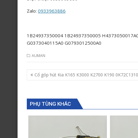
Zalo:
0933963886
1B24937350004 1B24937350005 H4373050017A
G0373040115A0 G0793012500A0
AUMAN
Post
Cổ góp hút Kia K165 K3000 K2700 K190 0K72C131
navigation
PHỤ TÙNG KHÁC