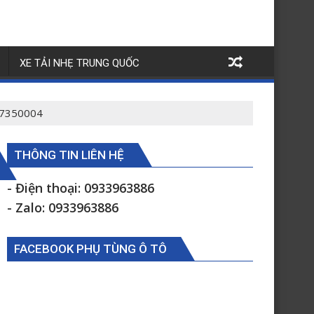
XE TẢI NHẸ TRUNG QUỐC
37350004
THÔNG TIN LIÊN HỆ
- Điện thoại: 0933963886
- Zalo: 0933963886
FACEBOOK PHỤ TÙNG Ô TÔ