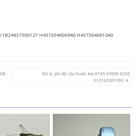
0 1B24937300127 H4373040009A0 H4373040010A0
00B
Bộ ắc phi dê cầu trước Kia K165 K3000 K250
0131633051BO