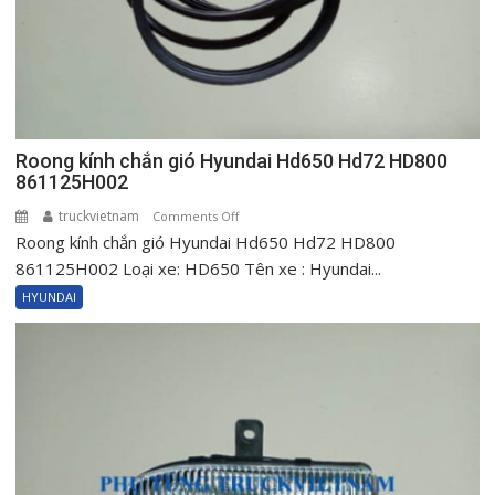
Roong kính chắn gió Hyundai Hd650 Hd72 HD800
861125H002
truckvietnam
on
Comments Off
Roong kính chắn gió Hyundai Hd650 Hd72 HD800
Roong
kính
861125H002 Loại xe: HD650 Tên xe : Hyundai...
chắn
HYUNDAI
gió
Hyundai
Hd650
Hd72
HD800
861125H002