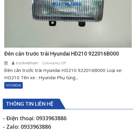
Đèn cản trước trái Hyundai HD210 922016B000
truckvietnam
on
Comments Off
Đèn cản trước trái Hyundai HD210 922016B000 Loại xe:
Đèn
cản
HD210 Tên xe : Hyundai Phụ tùng...
trước
HYUNDAI
trái
Hyundai
HD210
THÔNG TIN LIÊN HỆ
922016B000
- Điện thoại: 0933963886
- Zalo: 0933963886