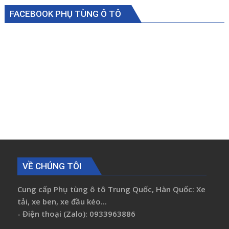
FACEBOOK PHỤ TÙNG Ô TÔ
VỀ CHÚNG TÔI
Cung cấp Phụ tùng ô tô Trung Quốc, Hàn Quốc: Xe
tải, xe ben, xe đầu kéo...
- Điện thoại (Zalo): 0933963886