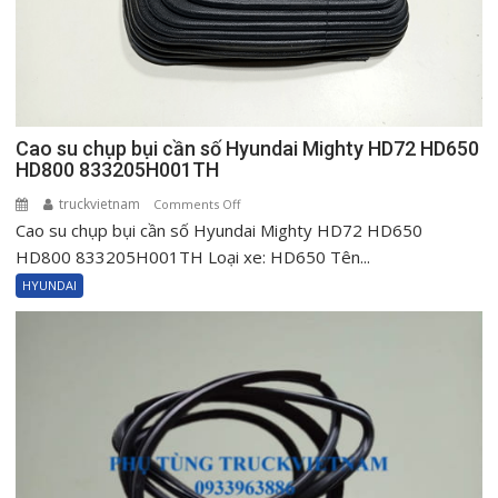
Cao su chụp bụi cần số Hyundai Mighty HD72 HD650
HD800 833205H001TH
truckvietnam
on
Comments Off
Cao su chụp bụi cần số Hyundai Mighty HD72 HD650
Cao
su
HD800 833205H001TH Loại xe: HD650 Tên...
chụp
HYUNDAI
bụi
cần
số
Hyundai
Mighty
HD72
HD650
HD800
833205H001TH