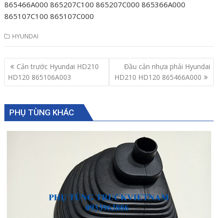
865466A000 865207C100 865207C000 865366A000
865107C100 865107C000
HYUNDAI
Post
Cản trước Hyundai HD210
Đầu cản nhựa phải Hyundai
navigation
HD120 865106A003
HD210 HD120 865466A000
PHỤ TÙNG KHÁC