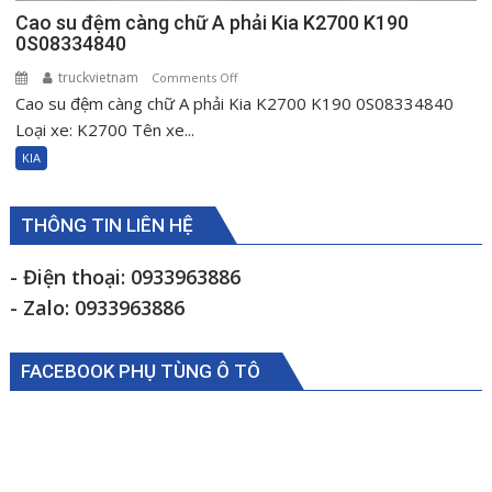
Cao su đệm càng chữ A phải Kia K2700 K190
0S08334840
truckvietnam
on
Comments Off
Cao su đệm càng chữ A phải Kia K2700 K190 0S08334840
Cao
su
Loại xe: K2700 Tên xe...
đệm
KIA
càng
chữ
A
THÔNG TIN LIÊN HỆ
phải
Kia
- Điện thoại: 0933963886
K2700
- Zalo: 0933963886
K190
0S08334840
FACEBOOK PHỤ TÙNG Ô TÔ