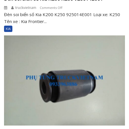
truckvietnam
on
Comments Off
Đèn soi biển số Kia K200 K250 925014E001 Loại xe: K250
Đèn
soi
Tên xe : Kia Frontier...
biển
KIA
số
Kia
K200
K250
925014E001