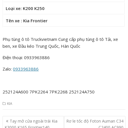
Loại xe: K200 K250
Tên xe : Kia Frontier
Phụ tùng ô tô Truckvietnam Cung cấp phụ tùng ô tô Tải, xe
ben, xe Đầu kéo Trung Quốc, Hàn Quốc
Điện thoại: 0933963886
Zalo:
0933963886
252124A600 7PK2264 7PK2268 252124A750
KIA
Post
Tay mở cửa ngoài trái Kia
Rơ le tốc độ Foton Auman C34
navigation
K3000 K165 Frontier140
C2400 AC990