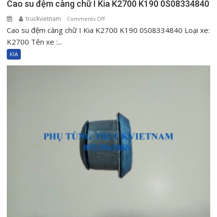
Cao su đệm càng chữ I Kia K2700 K190 0S08334840
truckvietnam
on
Comments Off
Cao su đệm càng chữ I Kia K2700 K190 0S08334840 Loại xe:
Cao
su
K2700 Tên xe :...
đệm
KIA
càng
chữ
I
Kia
K2700
K190
0S08334840