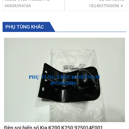
0K60A59410A
1B24937500096
PHỤ TÙNG KHÁC
Đèn soi biển số Kia K200 K250 925014E001