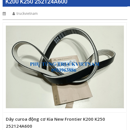
K200 K250 252124A600
truckvietnam
Dây curoa động cơ Kia New Frontier K200 K250
252124A600