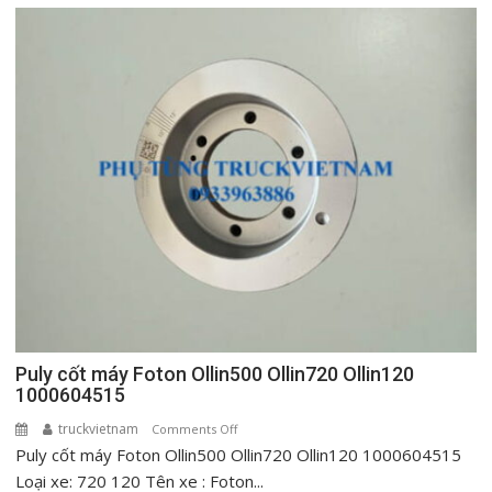
táp
lô
Foton
Ollin
500
New
720
New
Ollin120
Puly cốt máy Foton Ollin500 Ollin720 Ollin120
1000604515
truckvietnam
on
Comments Off
Puly cốt máy Foton Ollin500 Ollin720 Ollin120 1000604515
Puly
cốt
Loại xe: 720 120 Tên xe : Foton...