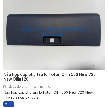
Nắp hộp cốp phụ táp lô Foton Ollin 500 New 720
New Ollin120
truckvietnam
on
Comments Off
Nắp hộp cốp phụ táp lô Foton Ollin 500 New 720 New
Nắp
hộp
Ollin120 Loại xe: 720...
cốp
OLLIN
phụ