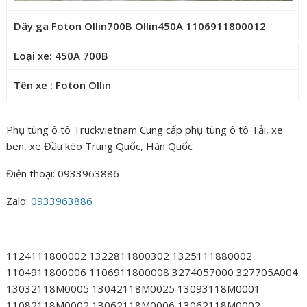
Dây ga Foton Ollin700B Ollin450A 1106911800012
Loại xe: 450A 700B
Tên xe : Foton Ollin
Phụ tùng ô tô Truckvietnam Cung cấp phụ tùng ô tô Tải, xe
ben, xe Đầu kéo Trung Quốc, Hàn Quốc
Điện thoại: 0933963886
Zalo:
0933963886
1124111800002 1322811800302 1325111880002
1104911800006 1106911800008 3274057000 327705A004
13032118M0005 13042118M0025 13093118M0001
11082118M0002 13062118M0006 13062118M0002