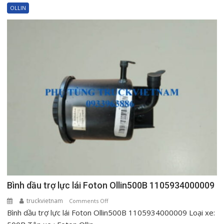
máy
OLLIN
Foton
Ollin500
Ollin720
Ollin120
1000604515
Bình dầu trợ lực lái Foton Ollin500B 1105934000009
truckvietnam
on
Comments Off
Bình dầu trợ lực lái Foton Ollin500B 1105934000009 Loại xe:
Bình
dầu