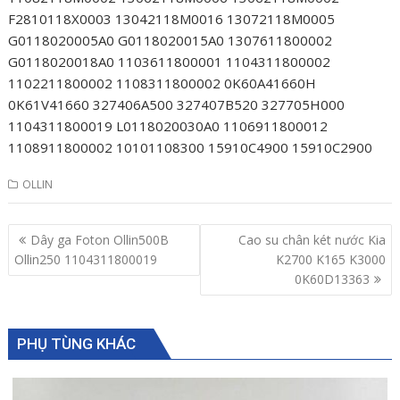
F2810118X0003 13042118M0016 13072118M0005
G0118020005A0 G0118020015A0 1307611800002
G0118020018A0 1103611800001 1104311800002
1102211800002 1108311800002 0K60A41660H
0K61V41660 327406A500 327407B520 327705H000
1104311800019 L0118020030A0 1106911800012
1108911800002 10101108300 15910C4900 15910C2900
OLLIN
Post
Dây ga Foton Ollin500B
Cao su chân két nước Kia
navigation
Ollin250 1104311800019
K2700 K165 K3000
0K60D13363
PHỤ TÙNG KHÁC