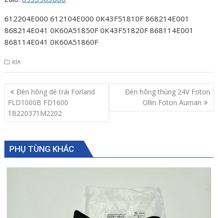
612204E000 612104E000 0K43F51810F 868214E001
868214E041 0K60A51850F 0K43F51820F 868114E001
868114E041 0K60A51860F
KIA
Post
Đèn hông dè trái Forland
Đèn hông thùng 24V Foton
navigation
FLD1000B FD1600
Ollin Foton Auman
1B220371M2202
PHỤ TÙNG KHÁC