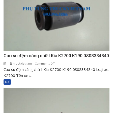
Cao su đệm càng chữ I Kia K2700 K190 0S08334840
truckvietnam
on
Comments Off
Cao su đệm càng chữ I Kia K2700 K190 0S08334840 Loại xe:
Cao
su
K2700 Tên xe :...
đệm
KIA
càng
chữ
I
Kia
K2700