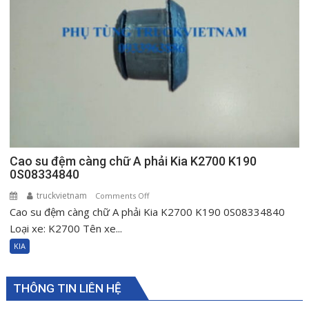
K190
0S08334840
Cao su đệm càng chữ A phải Kia K2700 K190
0S08334840
truckvietnam
on
Comments Off
Cao su đệm càng chữ A phải Kia K2700 K190 0S08334840
Cao
su
Loại xe: K2700 Tên xe...
đệm
KIA
càng
chữ
A
THÔNG TIN LIÊN HỆ
phải