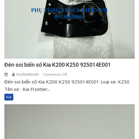
Đèn soi biển số Kia K200 K250 925014E001
truckvietnam
on
Comments Off
Đèn soi biển số Kia K200 K250 925014E001 Loại xe: K250
Đèn
soi
Tên xe : Kia Frontier...
biển
KIA
số
Kia
K200
K250
925014E001