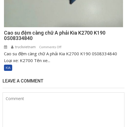
Cao su đệm càng chữ A phải Kia K2700 K190
0S08334840
truckvietnam
on
Comments Off
Cao su đệm càng chữ A phải Kia K2700 K190 0S08334840
Cao
su
Loại xe: K2700 Tên xe...
đệm
KIA
càng
chữ
LEAVE A COMMENT
A
phải
Kia
K2700
K190
0S08334840