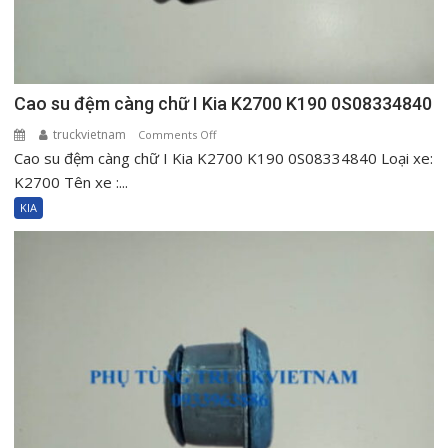
Cao su đệm càng chữ I Kia K2700 K190 0S08334840
truckvietnam
on
Comments Off
Cao su đệm càng chữ I Kia K2700 K190 0S08334840 Loại xe:
Cao
su
K2700 Tên xe :...
đệm
KIA
càng
chữ
I
Kia
K2700
K190
0S08334840