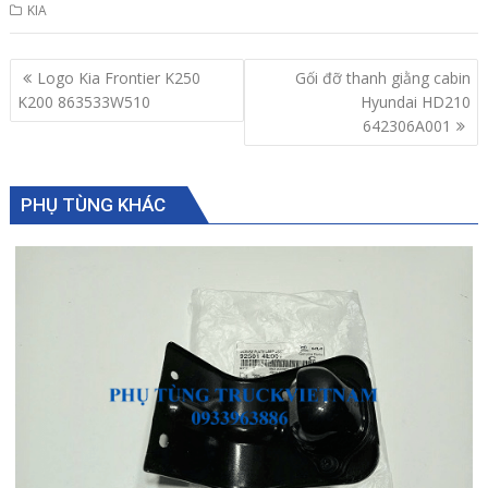
KIA
Post
Logo Kia Frontier K250
Gối đỡ thanh giằng cabin
navigation
K200 863533W510
Hyundai HD210
642306A001
PHỤ TÙNG KHÁC