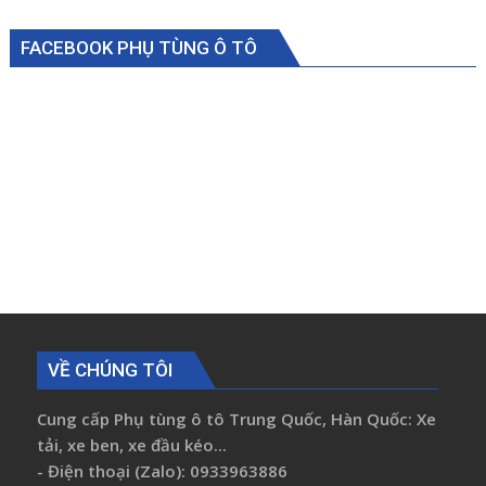
FACEBOOK PHỤ TÙNG Ô TÔ
VỀ CHÚNG TÔI
Cung cấp Phụ tùng ô tô Trung Quốc, Hàn Quốc: Xe
tải, xe ben, xe đầu kéo...
- Điện thoại (Zalo): 0933963886