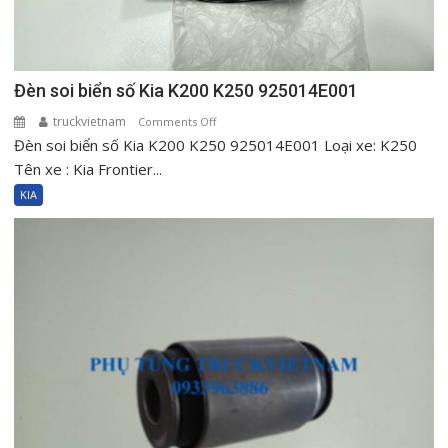
Đèn soi biển số Kia K200 K250 925014E001
truckvietnam
on
Comments Off
Đèn soi biển số Kia K200 K250 925014E001 Loại xe: K250
Đèn
soi
Tên xe : Kia Frontier...
biển
KIA
số
Kia
K200
K250
925014E001