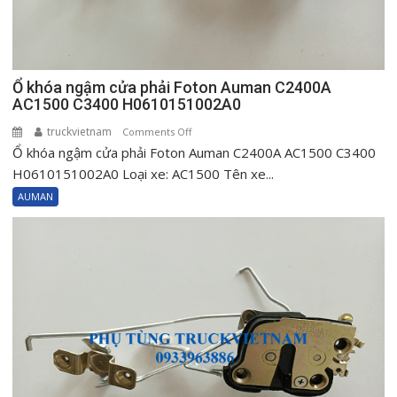
Ổ khóa ngậm cửa phải Foton Auman C2400A
AC1500 C3400 H0610151002A0
truckvietnam
on
Comments Off
Ổ khóa ngậm cửa phải Foton Auman C2400A AC1500 C3400
Ổ
khóa
H0610151002A0 Loại xe: AC1500 Tên xe...
ngậm
AUMAN
cửa
phải
Foton
Auman
C2400A
AC1500
C3400
H0610151002A0