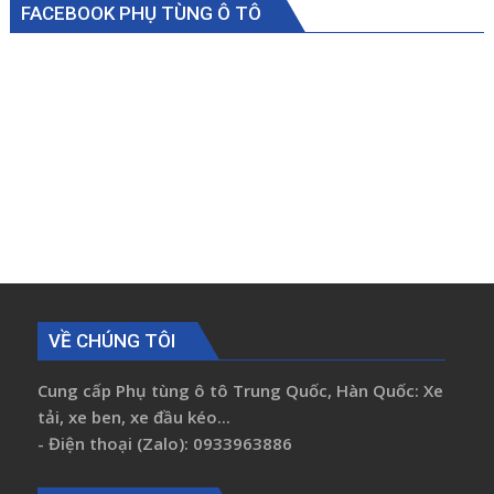
FACEBOOK PHỤ TÙNG Ô TÔ
VỀ CHÚNG TÔI
Cung cấp Phụ tùng ô tô Trung Quốc, Hàn Quốc: Xe
tải, xe ben, xe đầu kéo...
- Điện thoại (Zalo): 0933963886