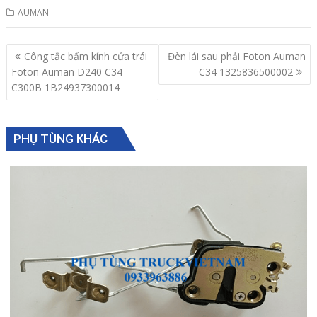
AUMAN
Post
Công tắc bấm kính cửa trái
Đèn lái sau phải Foton Auman
navigation
Foton Auman D240 C34
C34 1325836500002
C300B 1B24937300014
PHỤ TÙNG KHÁC