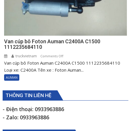
Van cúp bô Foton Auman C2400A C1500
1112235684110
truckvietnam
on
Comments Off
Van cúp bô Foton Auman C2400A C1500 1112235684110
Van
cúp
Loại xe: C2400A Tên xe : Foton Auman...
bô
AUMAN
Foton
Auman
C2400A
THÔNG TIN LIÊN HỆ
C1500
1112235684110
- Điện thoại: 0933963886
- Zalo: 0933963886