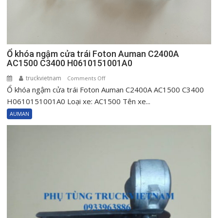
Ổ khóa ngậm cửa trái Foton Auman C2400A
AC1500 C3400 H0610151001A0
truckvietnam
on
Comments Off
Ổ khóa ngậm cửa trái Foton Auman C2400A AC1500 C3400
Ổ
khóa
H0610151001A0 Loại xe: AC1500 Tên xe...
ngậm
AUMAN
cửa
trái
Foton
Auman
C2400A
AC1500
C3400
H0610151001A0