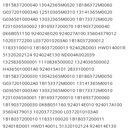
1B15837200040 13042365M0020 1B186372M0060
G0372010003A0 12510365M0310 13141365M0020
G0365010004A0 13032365M0020 1B173372M0020
F2310365X0002 1B16937200070 1B19037200040
0K6B051150 924024E020 924027A100 35604379012
10203772200 L0372010203A0 1B18037200012
11833100010 1B18037200013 924028D001 HWD14001R
51320202124 924024E130 ND004K002039
1325836500001 1110836500002 1324036500002
H4365010001A0 924015A101 2833100010
1B15837200030 13042365M0010 1B186372M0050
G0372010002A0 1B153372M0001 13141365M0010
G0365010003A0 13032365M0010 1B173372M0010
F2310365X0001 1B16937200010 1B16937200060
1B19037200030 0K6B051160 924014E010 924017A100
35604379013 10203772300 L0372010103A0
1B18037200010 11833100020 1B18037200011
924018D001 HWD14001L 51320102124 924014E130