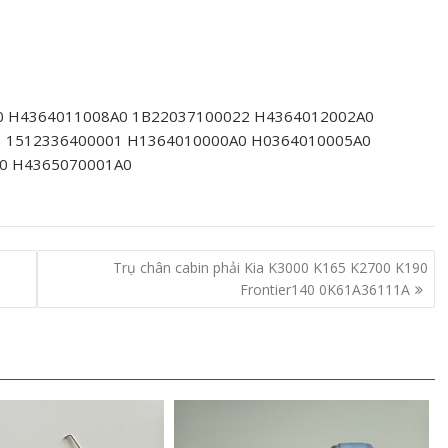
0 H4364011008A0 1B22037100022 H4364012002A0
1 1512336400001 H1364010000A0 H0364010005A0
0 H4365070001A0
Trụ chân cabin phải Kia K3000 K165 K2700 K190
Frontier140 0K61A36111A