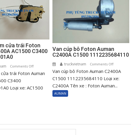
m cửa trái Foton
Van cúp bô Foton Auman
00A AC1500 C3400
C2400A C1500 1112235684110
001A0
truckvietnam
on
Comments Off
tnam
on
Comments Off
Van cúp bô Foton Auman C2400A
Van
cửa trái Foton Auman
Ổ
cúp
C1500 1112235684110 Loại xe:
khóa
500 C3400
bô
C2400A Tên xe : Foton Auman...
ngậm
A0 Loại xe: AC1500
Foton
cửa
AUMAN
Auman
trái
C2400A
Foton
C1500
Auman
111223568411
C2400A
AC1500
C3400