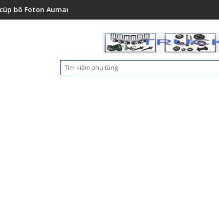
151001A0
ton Auman C2400A C1500 1112235684110
Ốp nhựa cản trước Foton A