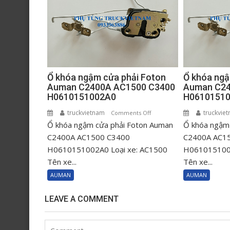
Ổ khóa ngậm cửa phải Foton
Ổ khóa ngậ
Auman C2400A AC1500 C3400
Auman C24
H0610151002A0
H0610151
truckvietnam
on
truckvie
Comments Off
Ổ khóa ngậm cửa phải Foton Auman
Ổ
Ổ khóa ngậm 
khóa
C2400A AC1500 C3400
C2400A AC1
ngậm
H0610151002A0 Loại xe: AC1500
H0610151001
cửa
Tên xe...
Tên xe...
phải
AUMAN
AUMAN
Foton
Auman
LEAVE A COMMENT
C2400A
AC1500
C3400