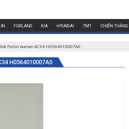
LIN
FORLAND
KIA
HYUNDAI
TMT
CHIẾN THẮNG
phải Foton Auman AC34 H0364010007A0
C34 H0364010007A0