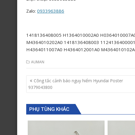
Zalo:
0933963886
1418136408005 H1364010002A0 H0364010007A
M4364010202A0 1418136408003 112413640000
H4364011007A0 H4364012001A0 M4364010102A
AUMAN
Post
Công tắc cảnh báo nguy hiểm Hyundai Poster
navigation
9379043800
PHỤ TÙNG KHÁC