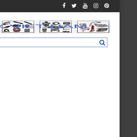
uman C160 New M4831011002A0
Nắp hộp cốp phụ táp lô Foton Ollin 500 N