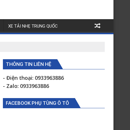
XE TẢI NHẸ TRUNG QUỐC
THÔNG TIN LIÊN HỆ
- Điện thoại: 0933963886
- Zalo: 0933963886
FACEBOOK PHỤ TÙNG Ô TÔ