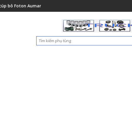
0151001A0
oton Auman C2400A C1500 1112235684110
Ốp nhựa cản trước Foton 