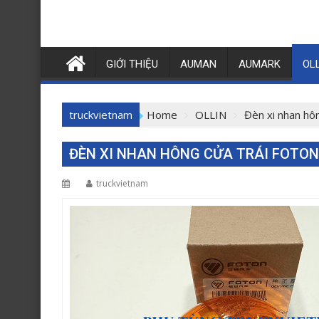
GIỚI THIỆU
AUMAN
AUMARK
OL
truckvietnam
Home
OLLIN
Đèn xi nhan hô
ĐÈN XI NHAN HÔNG CỬA TRÁI FOTON 
truckvietnam