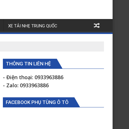
XE TẢI NHẸ TRUNG QUỐC
THÔNG TIN LIÊN HỆ
- Điện thoại: 0933963886
- Zalo: 0933963886
FACEBOOK PHỤ TÙNG Ô TÔ