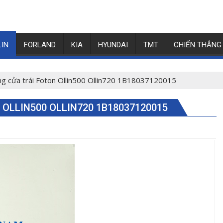
LIN
FORLAND
KIA
HYUNDAI
TMT
CHIẾN THẮNG
ng cửa trái Foton Ollin500 Ollin720 1B18037120015
OLLIN500 OLLIN720 1B18037120015