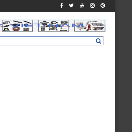
Auman C160 New M4831011002A0
Nắp hộp cốp phụ táp lô Foton Ollin 500 