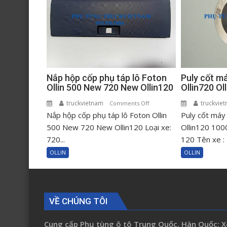
Puly cốt m
Nắp hộp cốp phụ táp lô Foton
Ollin720 O
Ollin 500 New 720 New Ollin120
truckvie
truckvietnam
on
Comments Off
Puly cốt máy
Nắp hộp cốp phụ táp lô Foton Ollin
Nắp
hộp
Ollin120 100
500 New 720 New Ollin120 Loại xe:
cốp
120 Tên xe : 
720...
phụ
OLLIN
OLLIN
táp
lô
Foton
Ollin
VỀ CHÚNG TÔI
500
New
Cung cấp Phụ tùng ô tô Trung Quốc, Hàn Quốc: X
720