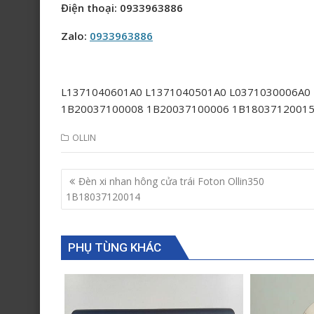
Điện thoại: 0933963886
Zalo:
0933963886
L1371040601A0 L1371040501A0 L0371030006A0
1B20037100008 1B20037100006 1B18037120015
OLLIN
Post
Đèn xi nhan hông cửa trái Foton Ollin350
navigation
1B18037120014
PHỤ TÙNG KHÁC