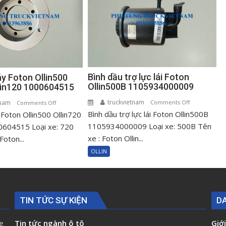
Bình dầu trợ lực lái Foton
áy Foton Ollin500
Ollin500B 1105934000009
llin120 1000604515
truckvietnam
on
tnam
on
Comments Off
Comments Off
Bình dầu trợ lực lái Foton Ollin500B
Bình
 Foton Ollin500 Ollin720
Puly
dầu
cốt
1105934000009 Loại xe: 500B Tên
0604515 Loại xe: 720
trợ
máy
xe : Foton Ollin...
Foton...
lực
Foton
OLLIN
lái
Ollin500
Foton
Ollin720
Ollin500B
Ollin120
110593400000
1000604515
TIN TỨC SỰ KIỆN
D
e
Tin tức ngành ô tô
Giới