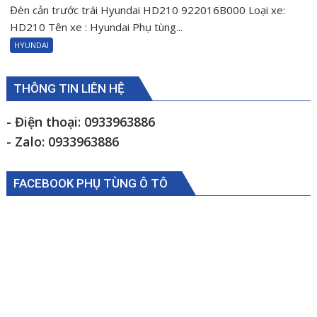
Đèn cản trước trái Hyundai HD210 922016B000 Loại xe:
Đèn
cản
HD210 Tên xe : Hyundai Phụ tùng...
trước
HYUNDAI
trái
Hyundai
HD210
THÔNG TIN LIÊN HỆ
922016B000
- Điện thoại: 0933963886
- Zalo: 0933963886
FACEBOOK PHỤ TÙNG Ô TÔ