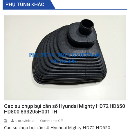
PHỤ TÙNG KHÁC
Cao su chụp bụi cần số Hyundai Mighty HD72 HD650
HD800 833205H001TH
truckvietnam
on
Comments Off
Cao su chụp bụi cần số Hyundai Mighty HD72 HD650
Cao