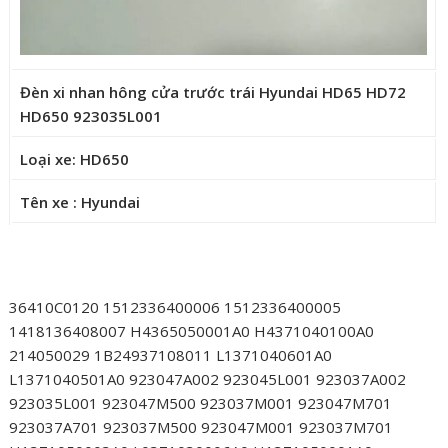
Đèn xi nhan hông cửa trước trái Hyundai HD65 HD72
HD650 923035L001
Loại xe: HD650
Tên xe : Hyundai
36410C0120 1512336400006 1512336400005
1418136408007 H4365050001A0 H4371040100A0
214050029 1B24937108011 L1371040601A0
L1371040501A0 923047A002 923045L001 923037A002
923035L001 923047M500 923037M001 923047M701
923037A701 923037M500 923047M001 923037M701