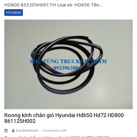
su
HD800 833205H001TH Loại xe: HD650 Tên...
chụp
HYUNDAI
bụi
cần
số
Hyundai
Mighty
HD72
HD650
HD800
833205H001TH
Roong kính chắn gió Hyundai Hd650 Hd72 HD800
861125H002
truckvietnam
on
Comments Off
Roong