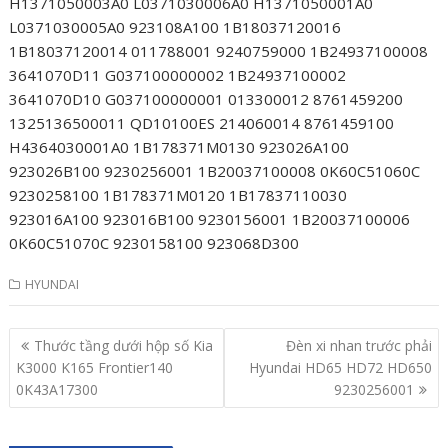
H1371050003A0 L0371030006A0 H1371050001A0
L0371030005A0 923108A100 1B18037120016
1B18037120014 011788001 9240759000 1B24937100008
3641070D11 G037100000002 1B24937100002
3641070D10 G037100000001 013300012 8761459200
1325136500011 QD10100ES 214060014 8761459100
H4364030001A0 1B178371M0130 923026A100
923026B100 9230256001 1B20037100008 0K60C51060C
9230258100 1B178371M0120 1B17837110030
923016A100 923016B100 9230156001 1B20037100006
0K60C51070C 9230158100 923068D300
HYUNDAI
Post
Thước tầng dưới hộp số Kia
Đèn xi nhan trước phải
navigation
K3000 K165 Frontier140
Hyundai HD65 HD72 HD650
0K43A17300
9230256001