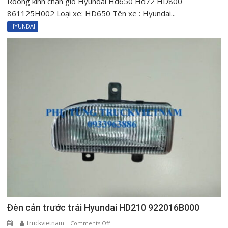
Roong kính chắn gió Hyundai Hd650 Hd72 HD800
kính
861125H002 Loại xe: HD650 Tên xe : Hyundai...
chắn
HYUNDAI
gió
Hyundai
Hd650
Hd72
HD800
861125H002
Đèn cản trước trái Hyundai HD210 922016B000
truckvietnam
on
Comments Off