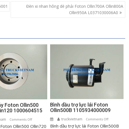
6001
Đèn xi nhan hông dè phải Foton Ollin700A Ollin800A
Ollin950A L0371030006A0
Bình dầu trợ lực lái Foton
áy Foton Ollin500
Ollin500B 1105934000009
llin120 1000604515
truckvietnam
on
tnam
on
Comments Off
Comments Off
Bình dầu trợ lực lái Foton Ollin500B
Bình
 Foton Ollin500 Ollin720
Puly