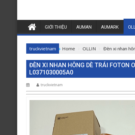
GIỚI THIỆU
AUMAN
AUMARK
OL
truckvietnam
Home
OLLIN
Đèn xi nhan hô
ĐÈN XI NHAN HÔNG DÈ TRÁI FOTON O
L0371030005A0
truckvietnam