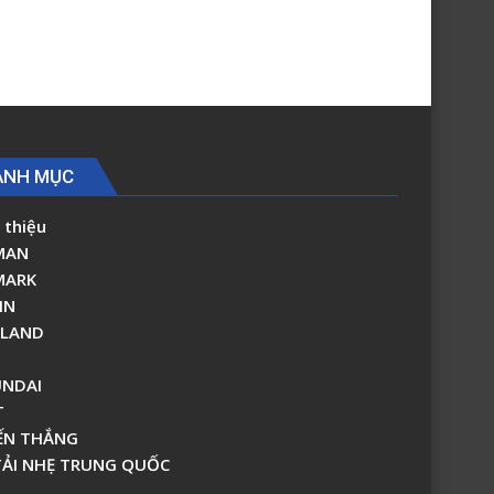
9
ANH MỤC
 thiệu
MAN
MARK
IN
RLAND
NDAI
T
ẾN THẮNG
TẢI NHẸ TRUNG QUỐC