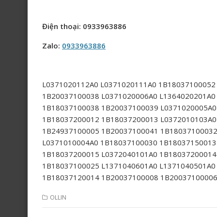
Điện thoại: 0933963886
Zalo:
0933963886
L0371020112A0 L0371020111A0 1B18037100052
1B20037100038 L0371020006A0 L1364020201A0
1B18037100038 1B20037100039 L0371020005A0
1B18037200012 1B18037200013 L0372010103A0
1B24937100005 1B20037100041 1B18037100032
L0371010004A0 1B18037100030 1B18037150013
1B18037200015 L0372040101A0 1B18037200014
1B18037100025 L1371040601A0 L1371040501A0
1B18037120014 1B20037100008 1B2003710000
OLLIN