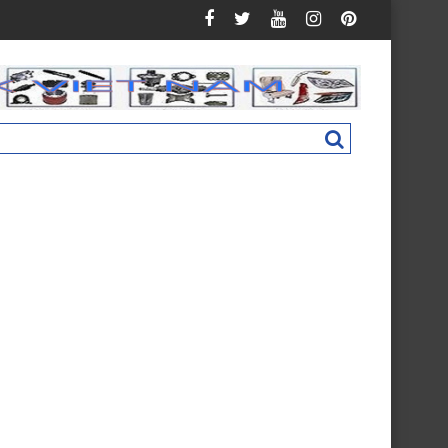
an C160 New M4831011002A0
Nắp hộp cốp phụ táp lô Foton Ollin 500 New 