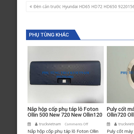
Post
Đèn cản trước Hyundai HD65 HD72 HD650 922015
navigation
PHỤ TÙNG KHÁC
Puly cốt m
Nắp hộp cốp phụ táp lô Foton
Ollin720 O
Ollin 500 New 720 New Ollin120
truckvie
truckvietnam
on
Comments Off
Puly cốt máy
Nắp hộp cốp phụ táp lô Foton Ollin
Nắp