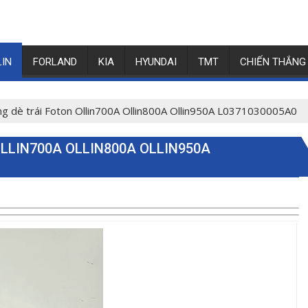
LIN
FORLAND
KIA
HYUNDAI
TMT
CHIẾN THẮNG
ng dè trái Foton Ollin700A Ollin800A Ollin950A L0371030005A0
LLIN700A OLLIN800A OLLIN950A