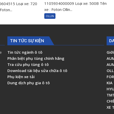
dầu
cốt
1105934000009 Loại xe: 500B Tên
0604515 Loại xe: 720
trợ
máy
xe : Foton Ollin...
Foton...
lực
Foton
OLLIN
lái
Ollin500
Foton
Ollin720
Ollin500B
Ollin120
110593400000
1000604515
TIN TỨC SỰ KIỆN
D
e
Tin tức ngành ô tô
Giới
Phân biệt phụ tùng chính hãng
AU
Tra cứu phụ tùng ô tô
AU
Download tài liệu sửa chữa ô tô
OLL
Phụ kiện xe tải
FO
Dung dịch phụ gia ô tô
KIA
HYU
TM
CHI
XE 