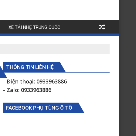
XE TẢI NHẸ TRUNG QUỐC
THÔNG TIN LIÊN HỆ
- Điện thoại: 0933963886
- Zalo: 0933963886
FACEBOOK PHỤ TÙNG Ô TÔ