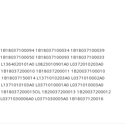
 1B18037100094 1B18037100034 1B18037100039
 1B18037100050 1B18037100093 1B18037100033
 L1364020101A0 L0823010901A0 L0372010203A0
 1B18037200010 1B18037200011 1B20037100010
 1B18037150014 L1371010203A0 L0371010002A0
 L1371010103A0 L0371010001A0 L0371010003A0
 1B18037200015OL 1B20037200013 1B20037200012
 L0371030006A0 L0371030005A0 1B18037120016
6