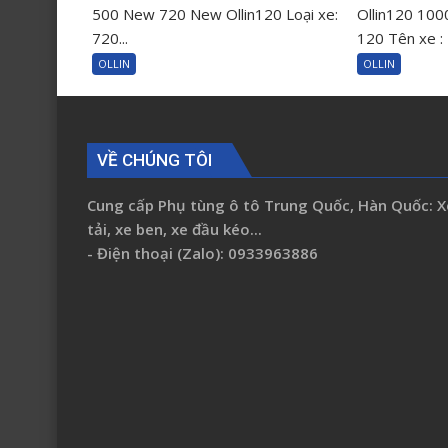
hộp
Ollin120 100
500 New 720 New Ollin120 Loại xe:
cốp
120 Tên xe : 
720...
phụ
OLLIN
OLLIN
táp
lô
Foton
Ollin
VỀ CHÚNG TÔI
500
New
Cung cấp Phụ tùng ô tô Trung Quốc, Hàn Quốc: X
720
tải, xe ben, xe đầu kéo...
New
- Điện thoại (Zalo): 0933963886
Ollin120