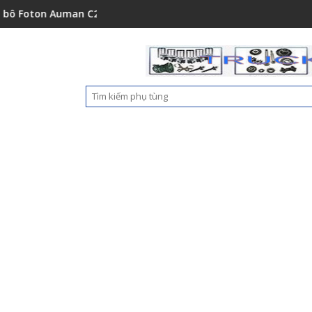
001A0
 Auman C2400A C1500 1112235684110
Ốp nhựa cản trước Foton Aum