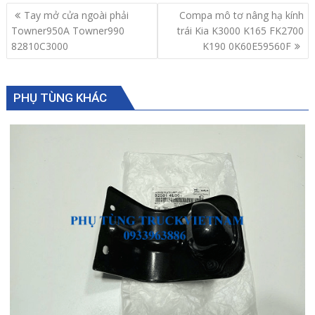
Post
Tay mở cửa ngoài phải
Compa mô tơ nâng hạ kính
navigation
Towner950A Towner990
trái Kia K3000 K165 FK2700
82810C3000
K190 0K60E59560F
PHỤ TÙNG KHÁC