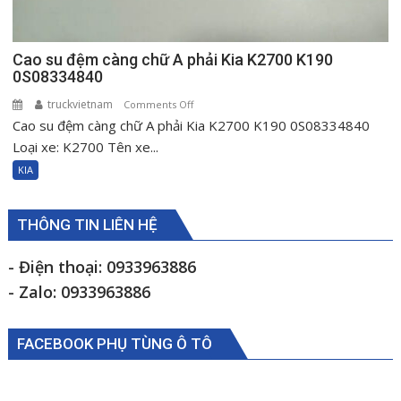
Cao su đệm càng chữ A phải Kia K2700 K190
0S08334840
truckvietnam
on
Comments Off
Cao su đệm càng chữ A phải Kia K2700 K190 0S08334840
Cao
su
Loại xe: K2700 Tên xe...
đệm
KIA
càng
chữ
A
THÔNG TIN LIÊN HỆ
phải
Kia
- Điện thoại: 0933963886
K2700
- Zalo: 0933963886
K190
0S08334840
FACEBOOK PHỤ TÙNG Ô TÔ