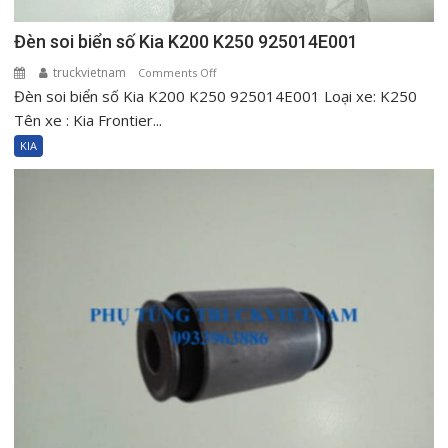
Đèn soi biển số Kia K200 K250 925014E001
truckvietnam
on
Comments Off
Đèn soi biển số Kia K200 K250 925014E001 Loại xe: K250
Đèn
soi
Tên xe : Kia Frontier...
biển
KIA
số
Kia
K200
K250
925014E001