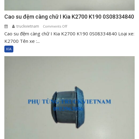
Cao su đệm càng chữ I Kia K2700 K190 0S08334840
truckvietnam
on
Comments Off
Cao su đệm càng chữ I Kia K2700 K190 0S08334840 Loại xe:
Cao
su
K2700 Tên xe :...
đệm
KIA
càng
chữ
I
Kia
K2700
K190
0S08334840