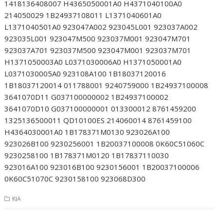
1418136408007 H4365050001A0 H4371040100A0
214050029 1B24937108011 L1371040601A0
L1371040501A0 923047A002 923045L001 923037A002
923035L001 923047M500 923037M001 923047M701
923037A701 923037M500 923047M001 923037M701
H1371050003A0 L0371030006A0 H1371050001A0
L0371030005A0 923108A100 1B18037120016
1B18037120014 011788001 9240759000 1B24937100008
3641070D11 G037100000002 1B24937100002
3641070D10 G037100000001 013300012 8761459200
1325136500011 QD10100ES 214060014 8761459100
H4364030001A0 1B178371M0130 923026A100
923026B100 9230256001 1B20037100008 0K60C51060C
9230258100 1B178371M0120 1B17837110030
923016A100 923016B100 9230156001 1B20037100006
0K60C51070C 9230158100 923068D300
KIA