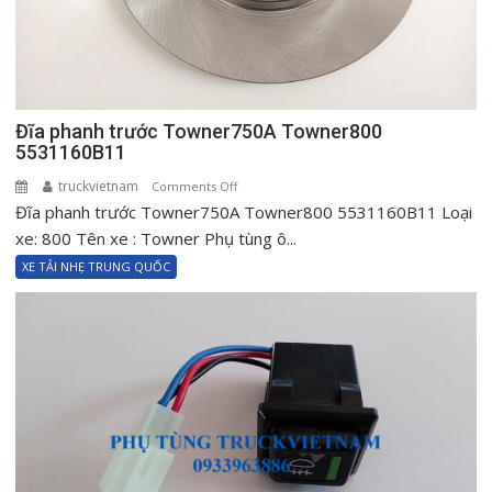
Đĩa phanh trước Towner750A Towner800
5531160B11
truckvietnam
on
Comments Off
Đĩa phanh trước Towner750A Towner800 5531160B11 Loại
Đĩa
phanh
xe: 800 Tên xe : Towner Phụ tùng ô...
trước
XE TẢI NHẸ TRUNG QUỐC
Towner750A
Towner800
5531160B11