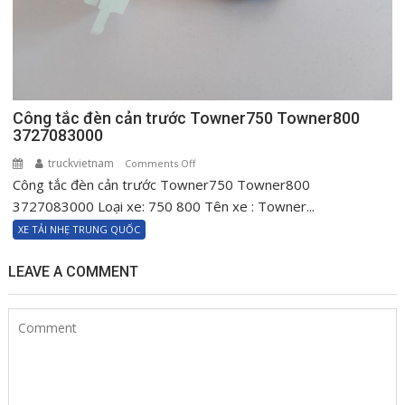
Công tắc đèn cản trước Towner750 Towner800
3727083000
truckvietnam
on
Comments Off
Công tắc đèn cản trước Towner750 Towner800
Công
tắc
3727083000 Loại xe: 750 800 Tên xe : Towner...
đèn
XE TẢI NHẸ TRUNG QUỐC
cản
trước
LEAVE A COMMENT
Towner750
Towner800
3727083000