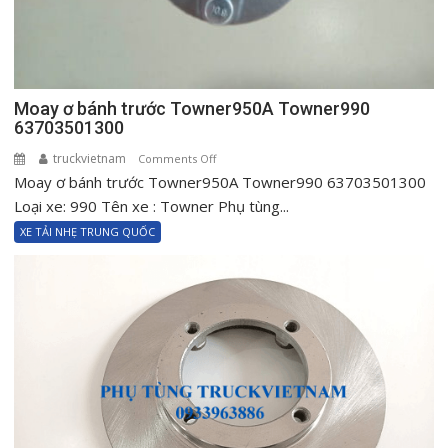
Moay ơ bánh trước Towner950A Towner990
63703501300
truckvietnam
on
Comments Off
Moay ơ bánh trước Towner950A Towner990 63703501300
Moay
ơ
Loại xe: 990 Tên xe : Towner Phụ tùng...
bánh
XE TẢI NHẸ TRUNG QUỐC
trước
Towner950A
Towner990
63703501300