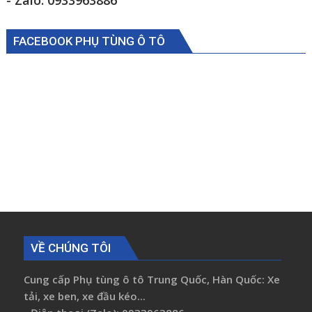
- Zalo: 0933963886
FACEBOOK PHỤ TÙNG Ô TÔ
VỀ CHÚNG TÔI
Cung cấp Phụ tùng ô tô Trung Quốc, Hàn Quốc: Xe
tải, xe ben, xe đầu kéo...