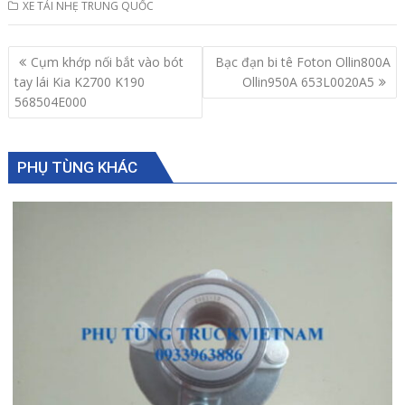
XE TẢI NHẸ TRUNG QUỐC
Post
Cụm khớp nối bắt vào bót
Bạc đạn bi tê Foton Ollin800A
navigation
tay lái Kia K2700 K190
Ollin950A 653L0020A5
568504E000
PHỤ TÙNG KHÁC