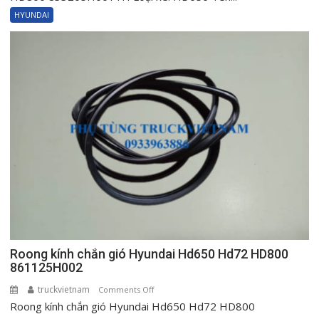
chụp
HYUNDAI
bụi
cần
số
Hyundai
Mighty
HD72
HD650
HD800
833205H001TH
Roong kính chắn gió Hyundai Hd650 Hd72 HD800
861125H002
truckvietnam
on
Comments Off
Roong kính chắn gió Hyundai Hd650 Hd72 HD800
Roong