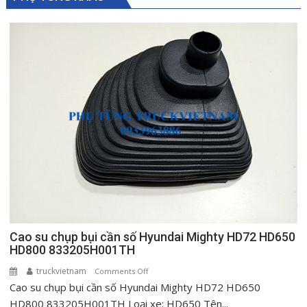
Cao su chụp bụi cần số Hyundai Mighty HD72 HD650
HD800 833205H001TH
truckvietnam
on
Comments Off
Cao su chụp bụi cần số Hyundai Mighty HD72 HD650
Cao
su
HD800 833205H001TH Loại xe: HD650 Tên...