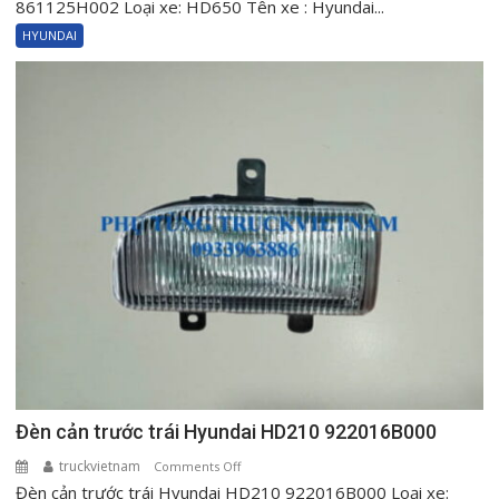
kính
861125H002 Loại xe: HD650 Tên xe : Hyundai...
chắn
HYUNDAI
gió
Hyundai
Hd650
Hd72
HD800
861125H002
Đèn cản trước trái Hyundai HD210 922016B000
truckvietnam
on
Comments Off
Đèn cản trước trái Hyundai HD210 922016B000 Loại xe:
Đèn