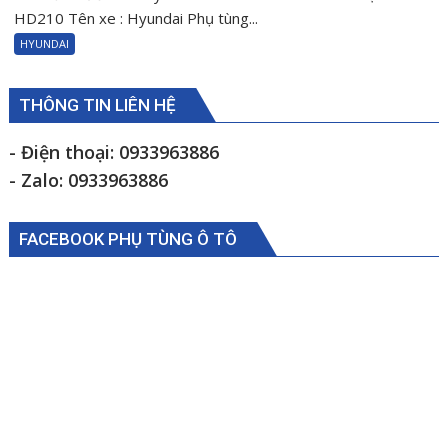
cản
HD210 Tên xe : Hyundai Phụ tùng...
trước
HYUNDAI
trái
Hyundai
HD210
THÔNG TIN LIÊN HỆ
922016B000
- Điện thoại: 0933963886
- Zalo: 0933963886
FACEBOOK PHỤ TÙNG Ô TÔ