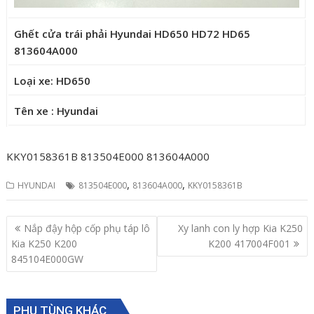
Ghết cửa trái phải Hyundai HD650 HD72 HD65
813604A000
Loại xe: HD650
Tên xe : Hyundai
KKY0158361B 813504E000 813604A000
,
,
HYUNDAI
813504E000
813604A000
KKY0158361B
Post
Nắp đậy hộp cốp phụ táp lô
Xy lanh con ly hợp Kia K250
navigation
Kia K250 K200
K200 417004F001
845104E000GW
PHỤ TÙNG KHÁC