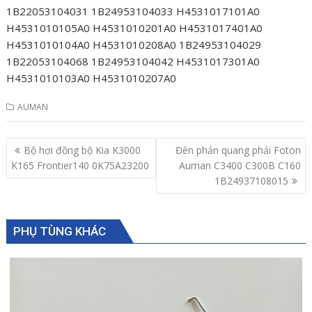
1B22053104031 1B24953104033 H4531017101A0
H4531010105A0 H4531010201A0 H4531017401A0
H4531010104A0 H4531010208A0 1B24953104029
1B22053104068 1B24953104042 H4531017301A0
H4531010103A0 H4531010207A0
AUMAN
Post
Bộ hơi đồng bộ Kia K3000
Đèn phản quang phải Foton
navigation
K165 Frontier140 0K75A23200
Auman C3400 C300B C160
1B24937108015
PHỤ TÙNG KHÁC