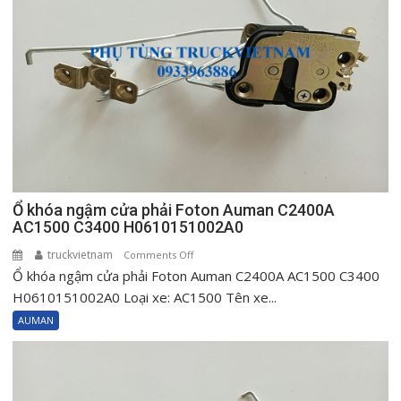
Ổ khóa ngậm cửa phải Foton Auman C2400A
AC1500 C3400 H0610151002A0
truckvietnam
on
Comments Off
Ổ khóa ngậm cửa phải Foton Auman C2400A AC1500 C3400
Ổ
khóa
H0610151002A0 Loại xe: AC1500 Tên xe...
ngậm
AUMAN
cửa
phải
Foton
Auman