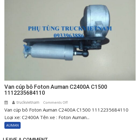
Auman
C2400A
AC1500
C3400
H0610151001A0
Van cúp bô Foton Auman C2400A C1500
1112235684110
truckvietnam
on
Comments Off
Van cúp bô Foton Auman C2400A C1500 1112235684110
Van
cúp
Loại xe: C2400A Tên xe : Foton Auman...
bô
AUMAN
Foton
Auman
LEAVE A COMMENT