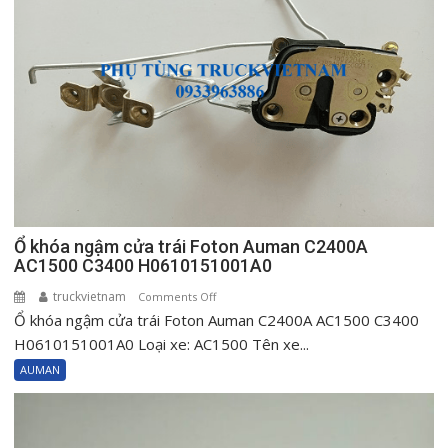
C2400A
AC1500
C3400
H0610151002A0
Ổ khóa ngậm cửa trái Foton Auman C2400A
AC1500 C3400 H0610151001A0
truckvietnam
on
Comments Off
Ổ khóa ngậm cửa trái Foton Auman C2400A AC1500 C3400
Ổ
khóa
H0610151001A0 Loại xe: AC1500 Tên xe...
ngậm
AUMAN
cửa
trái
Foton