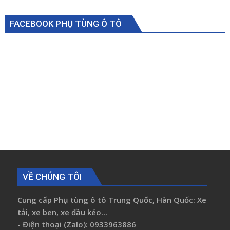
0S08334840
FACEBOOK PHỤ TÙNG Ô TÔ
VỀ CHÚNG TÔI
Cung cấp Phụ tùng ô tô Trung Quốc, Hàn Quốc: Xe
tải, xe ben, xe đầu kéo...
- Điện thoại (Zalo): 0933963886