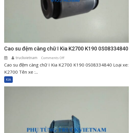
Cao su đệm càng chữ I Kia K2700 K190 0S08334840
truckvietnam
on
Comments Off
Cao su đệm càng chữ I Kia K2700 K190 0S08334840 Loại xe:
Cao
su
K2700 Tên xe :...
đệm
KIA
càng
chữ
I
Kia
K2700
K190
0S08334840