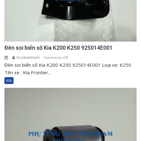
Đèn soi biển số Kia K200 K250 925014E001
truckvietnam
on
Comments Off
Đèn soi biển số Kia K200 K250 925014E001 Loại xe: K250
Đèn
soi
Tên xe : Kia Frontier...
biển
KIA
số
Kia
K200
K250
925014E001