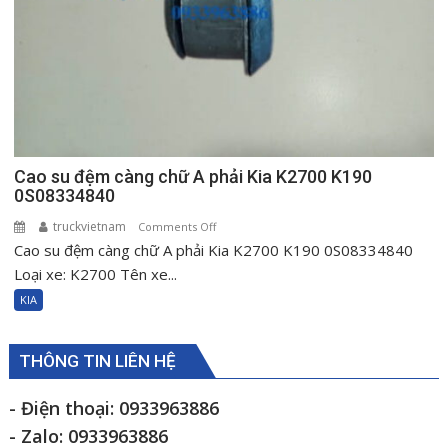
Cao su đệm càng chữ A phải Kia K2700 K190
0S08334840
truckvietnam
on
Comments Off
Cao su đệm càng chữ A phải Kia K2700 K190 0S08334840
Cao
su
Loại xe: K2700 Tên xe...
đệm
KIA
càng
chữ
A
THÔNG TIN LIÊN HỆ
phải
Kia
- Điện thoại: 0933963886
K2700
- Zalo: 0933963886
K190