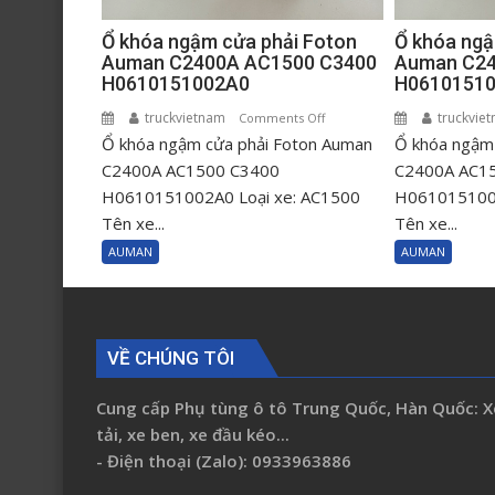
Ổ khóa ngậm cửa phải Foton
Ổ khóa ngậ
Auman C2400A AC1500 C3400
Auman C24
H0610151002A0
H0610151
truckvietnam
on
truckvie
Comments Off
Ổ khóa ngậm cửa phải Foton Auman
Ổ
Ổ khóa ngậm 
khóa
C2400A AC1500 C3400
C2400A AC1
ngậm
H0610151002A0 Loại xe: AC1500
H0610151001
cửa
Tên xe...
Tên xe...
phải
AUMAN
AUMAN
Foton
Auman
C2400A
AC1500
VỀ CHÚNG TÔI
C3400
H0610151002A0
Cung cấp Phụ tùng ô tô Trung Quốc, Hàn Quốc: X
tải, xe ben, xe đầu kéo...
- Điện thoại (Zalo): 0933963886