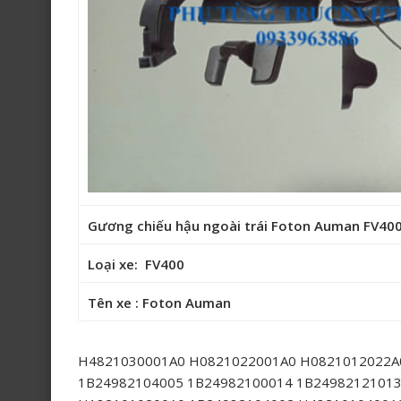
Gương chiếu hậu ngoài trái Foton Auman FV4
Loại xe: FV400
Tên xe : Foton Auman
H4821030001A0 H0821022001A0 H0821012022A
1B24982104005 1B24982100014 1B24982121013