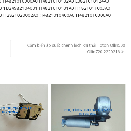
0 H4821010300A0 H4821010102A0 L0821010124A0
0 1B24982104001 H4821010101A0 H1821011003A0
0 H2821020002A0 H4821010400A0 H4821010300A0
Cảm biến áp suất chênh lệch khí thải Foton Ollin500
Ollin720 2220216