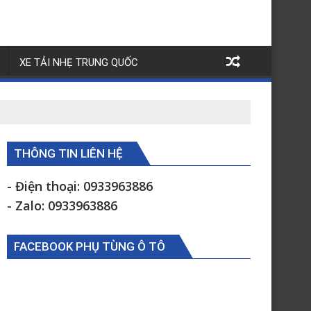
XE TẢI NHẸ TRUNG QUỐC
THÔNG TIN LIÊN HỆ
- Điện thoại: 0933963886
- Zalo: 0933963886
FACEBOOK PHỤ TÙNG Ô TÔ