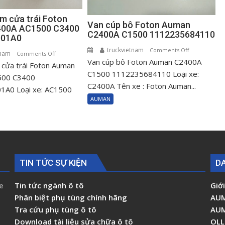
m cửa trái Foton
Van cúp bô Foton Auman
00A AC1500 C3400
C2400A C1500 1112235684110
001A0
truckvietnam
on
Comments Off
tnam
on
Comments Off
Van cúp bô Foton Auman C2400A
Van
cửa trái Foton Auman
Ổ
cúp
C1500 1112235684110 Loại xe:
khóa
500 C3400
bô
C2400A Tên xe : Foton Auman...
ngậm
A0 Loại xe: AC1500
Foton
cửa
AUMAN
Auman
trái
C2400A
Foton
C1500
Auman
111223568411
C2400A
AC1500
TIN TỨC SỰ KIỆN
D
C3400
H0610151001A0
e
Tin tức ngành ô tô
Giới
Phân biệt phụ tùng chính hãng
AU
Tra cứu phụ tùng ô tô
AU
Download tài liệu sửa chữa ô tô
OLL