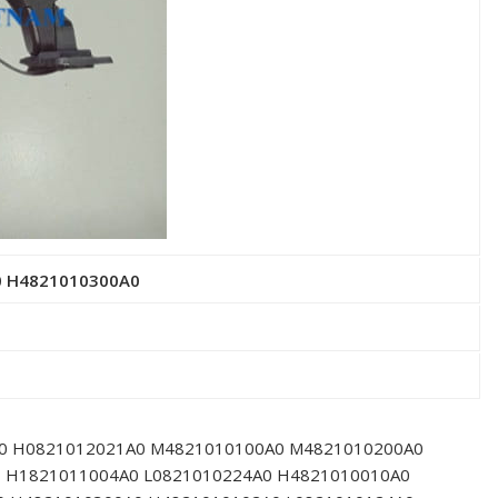
00 H4821010300A0
0 H0821012021A0 M4821010100A0 M4821010200A0
 H1821011004A0 L0821010224A0 H4821010010A0