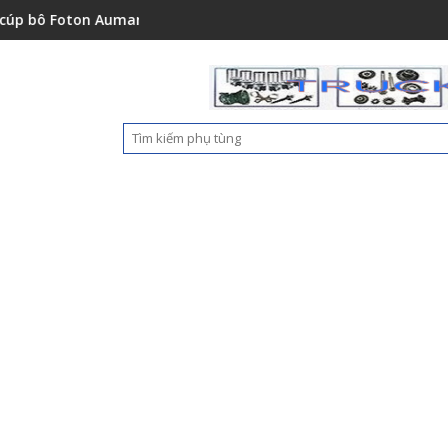
0151001A0
oton Auman C2400A C1500 1112235684110
Ốp nhựa cản trước Foton