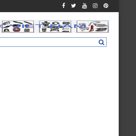
 Auman C160 New M4831011002A0
Nắp hộp cốp phụ táp lô Foton Ollin 500 