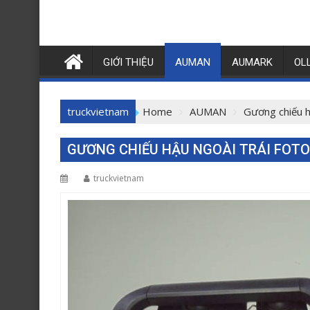
GIỚI THIỆU
AUMAN
AUMARK
OL
truckvietnam
Home
AUMAN
Gương chiếu 
GƯƠNG CHIẾU HẬU NGOÀI TRÁI FOT
truckvietnam