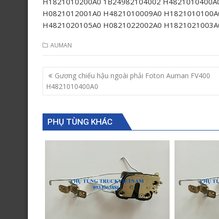
H1821010200A0 1B24982104002 H4821010400A
H0821012001A0 H4821010009A0 H1821010100A
H4821020105A0 H0821022002A0 H1821021003A
AUMAN
Post
Gương chiếu hậu ngoài phải Foton Auman FV400
navigation
H4821010400A0
PHỤ TÙNG KHÁC