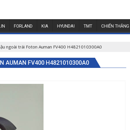
LIN
FORLAND
KIA
HYUNDAI
TMT
CHIẾN THẮNG
hậu ngoài trái Foton Auman FV400 H4821010300A0
ON AUMAN FV400 H4821010300A0