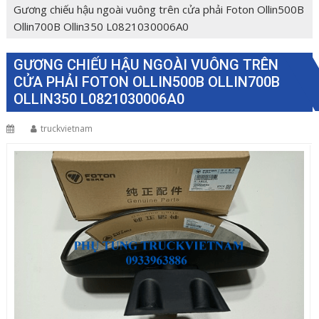
Gương chiếu hậu ngoài vuông trên cửa phải Foton Ollin500B
Ollin700B Ollin350 L0821030006A0
GƯƠNG CHIẾU HẬU NGOÀI VUÔNG TRÊN
CỬA PHẢI FOTON OLLIN500B OLLIN700B
OLLIN350 L0821030006A0
truckvietnam