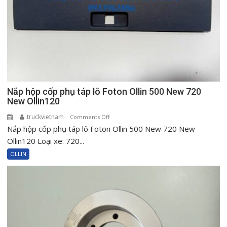
Nắp hộp cốp phụ táp lô Foton Ollin 500 New 720
New Ollin120
truckvietnam
on
Comments Off
Nắp hộp cốp phụ táp lô Foton Ollin 500 New 720 New
Nắp
hộp
Ollin120 Loại xe: 720...
cốp
OLLIN
phụ
táp
lô
Foton
Ollin
500