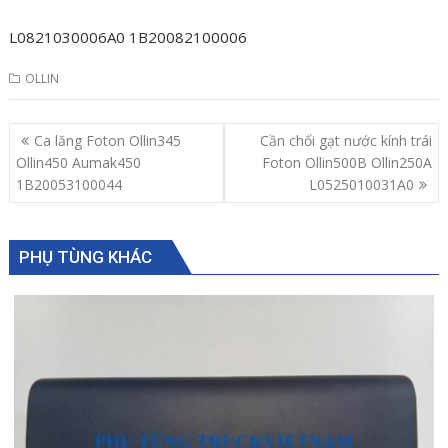
L0821030006A0 1B20082100006
OLLIN
Post
Ca lăng Foton Ollin345
Cần chổi gạt nước kính trái
navigation
Ollin450 Aumak450
Foton Ollin500B Ollin250A
1B20053100044
L0525010031A0
PHỤ TÙNG KHÁC