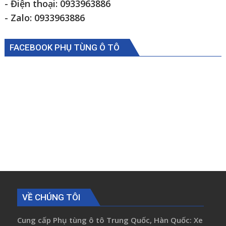
1105934000009
- Điện thoại: 0933963886
- Zalo: 0933963886
FACEBOOK PHỤ TÙNG Ô TÔ
VỀ CHÚNG TÔI
Cung cấp Phụ tùng ô tô Trung Quốc, Hàn Quốc: Xe