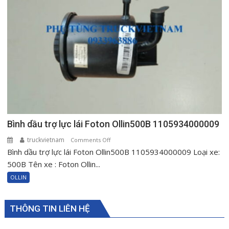
Bình dầu trợ lực lái Foton Ollin500B 1105934000009
truckvietnam
on
Comments Off
Bình dầu trợ lực lái Foton Ollin500B 1105934000009 Loại xe:
Bình
dầu
500B Tên xe : Foton Ollin...
trợ
OLLIN
lực
lái
Foton
THÔNG TIN LIÊN HỆ
Ollin500B