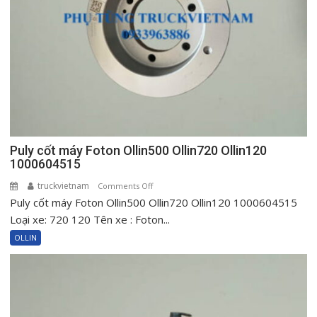
New
720
New
Ollin120
Puly cốt máy Foton Ollin500 Ollin720 Ollin120
1000604515
truckvietnam
on
Comments Off
Puly cốt máy Foton Ollin500 Ollin720 Ollin120 1000604515
Puly
cốt
Loại xe: 720 120 Tên xe : Foton...
máy
OLLIN
Foton
Ollin500
Ollin720
Ollin120
1000604515