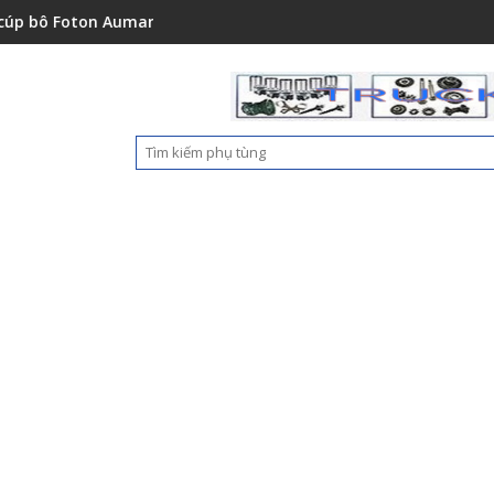
51001A0
on Auman C2400A C1500 1112235684110
Ốp nhựa cản trước Foton A