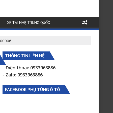
XE TẢI NHẸ TRUNG QUỐC
2100006
THÔNG TIN LIÊN HỆ
- Điện thoại: 0933963886
- Zalo: 0933963886
FACEBOOK PHỤ TÙNG Ô TÔ