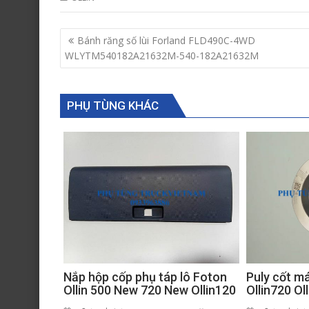
Post
Bánh răng số lùi Forland FLD490C-4WD
navigation
WLYTM540182A21632M-540-182A21632M
PHỤ TÙNG KHÁC
Puly cốt m
Nắp hộp cốp phụ táp lô Foton
Ollin720 O
Ollin 500 New 720 New Ollin120