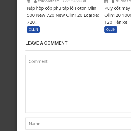
truckvie
truckvietnam
on
Comments Off
Puly cốt máy
Nắp hộp cốp phụ táp lô Foton Ollin
Nắp
hộp
Ollin120 100
500 New 720 New Ollin120 Loại xe:
cốp
120 Tên xe : 
720...
phụ
OLLIN
OLLIN
táp
lô
LEAVE A COMMENT
Foton
Ollin
500
New
720
New
Ollin120