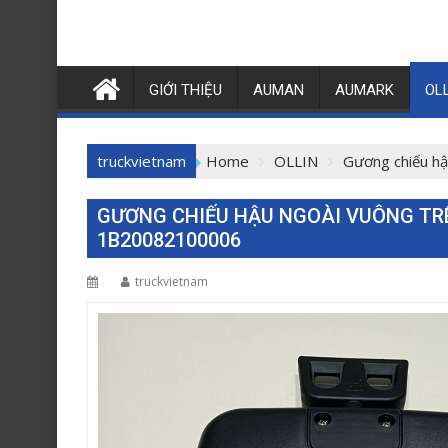
GIỚI THIỆU
AUMAN
AUMARK
OL
truckvietnam
Home
OLLIN
Gương chiếu hậ
GƯƠNG CHIẾU HẬU NGOÀI VUÔNG TRÊ
1B20082100006
truckvietnam