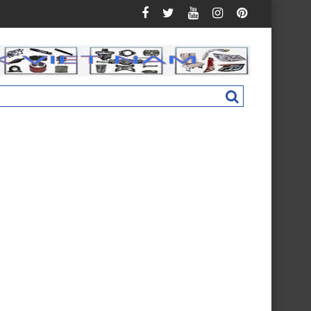
uman C160 New M4831011002A0
Nắp hộp cốp phụ táp lô Foton Ollin 500 Ne