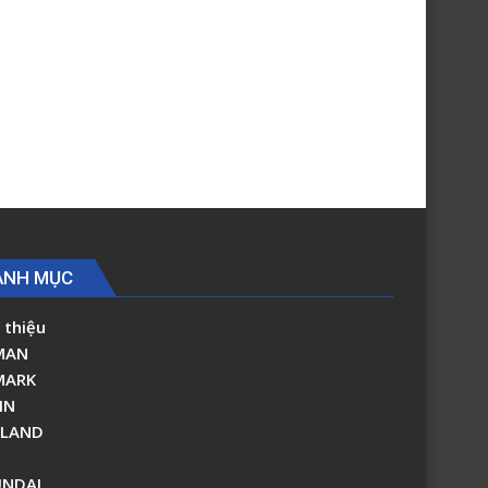
ANH MỤC
 thiệu
MAN
MARK
IN
RLAND
NDAI