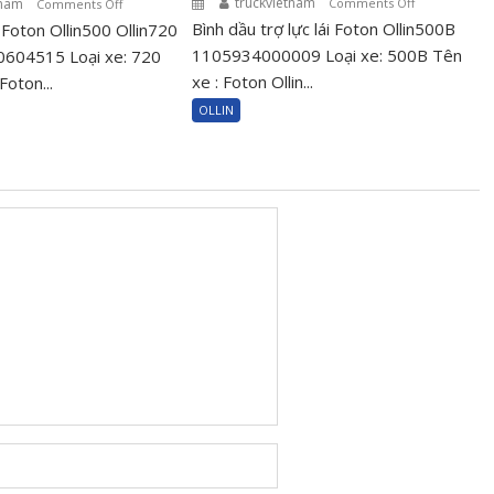
truckvietnam
on
tnam
on
Comments Off
Comments Off
Bình dầu trợ lực lái Foton Ollin500B
Bình
 Foton Ollin500 Ollin720
Puly
dầu
cốt
1105934000009 Loại xe: 500B Tên
0604515 Loại xe: 720
trợ
máy
xe : Foton Ollin...
Foton...
lực
Foton
OLLIN
lái
Ollin500
Foton
Ollin720
Ollin500B
Ollin120
110593400000
1000604515