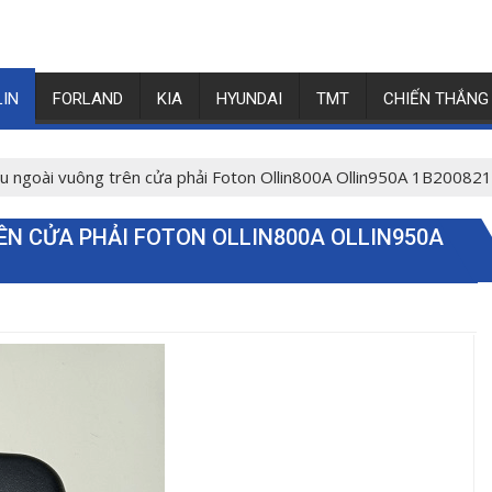
LIN
FORLAND
KIA
HYUNDAI
TMT
CHIẾN THẮNG
u ngoài vuông trên cửa phải Foton Ollin800A Ollin950A 1B2008
N CỬA PHẢI FOTON OLLIN800A OLLIN950A