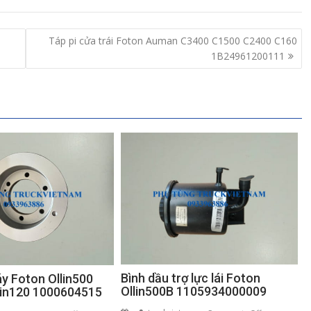
Táp pi cửa trái Foton Auman C3400 C1500 C2400 C160
1B24961200111
Bình dầu trợ lực lái Foton
áy Foton Ollin500
Ollin500B 1105934000009
llin120 1000604515