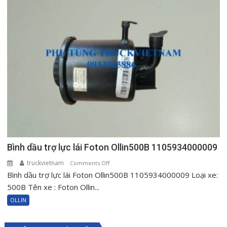
Ollin120
1000604515
Bình dầu trợ lực lái Foton Ollin500B 1105934000009
truckvietnam
on
Comments Off
Bình dầu trợ lực lái Foton Ollin500B 1105934000009 Loại xe:
Bình
dầu
500B Tên xe : Foton Ollin...
trợ
OLLIN
lực
lái