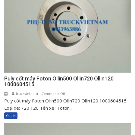
Ollin
500
New
720
New
Ollin120
Puly cốt máy Foton Ollin500 Ollin720 Ollin120
1000604515
truckvietnam
on
Comments Off
Puly cốt máy Foton Ollin500 Ollin720 Ollin120 1000604515
Puly
cốt
Loại xe: 720 120 Tên xe : Foton...
máy
OLLIN
Foton
Ollin500
Ollin720