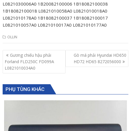
L0821030006A0 1B20082100006 1B18082100038
1B18082100018 L0821010058A0 L0821010018A0
L0821010178A0 1B18082100037 1B18082100017
L0821010057A0 L0821010017A0 L0821010177A0
OLLIN
Post
Gương chiếu hậu phải
Gò má phải Hyundai HD650
navigation
Forland FLD250C FD099A
HD72 HD65 8272056000
L0821010034A0
PHỤ TÙNG KHÁC