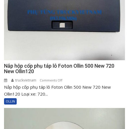
Nắp hộp cốp phụ táp lô Foton Ollin 500 New 720
New Ollin120
truckvietnam
on
Comments Off
Nắp hộp cốp phụ táp lô Foton Ollin 500 New 720 New
Nắp
hộp
Ollin120 Loại xe: 720...
cốp
OLLIN
phụ
táp
lô
Foton