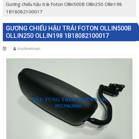
Gương chiếu hậu trái Foton Ollin500B Ollin250 Ollin198
1B18082100017
GƯƠNG CHIẾU HẬU TRÁI FOTON OLLIN500B
OLLIN250 OLLIN198 1B18082100017
truckvietnam