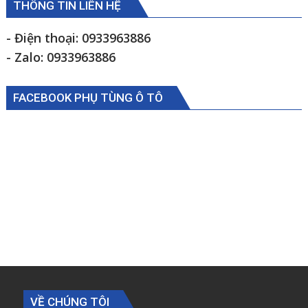
Foton
THÔNG TIN LIÊN HỆ
Ollin500B
1105934000009
- Điện thoại: 0933963886
- Zalo: 0933963886
FACEBOOK PHỤ TÙNG Ô TÔ
VỀ CHÚNG TÔI