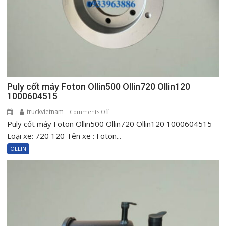
New
Ollin120
Puly cốt máy Foton Ollin500 Ollin720 Ollin120
1000604515
truckvietnam
on
Comments Off
Puly cốt máy Foton Ollin500 Ollin720 Ollin120 1000604515
Puly
cốt
Loại xe: 720 120 Tên xe : Foton...
máy
OLLIN
Foton
Ollin500
Ollin720
Ollin120
1000604515