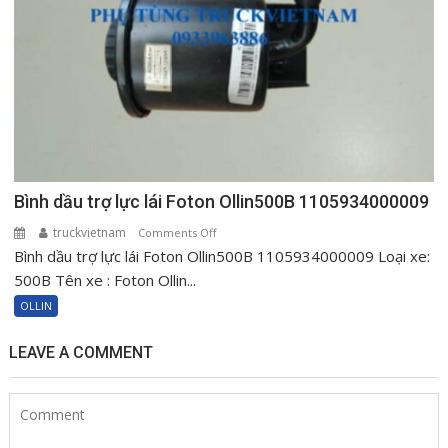
Bình dầu trợ lực lái Foton Ollin500B 1105934000009
truckvietnam
on
Comments Off
Bình dầu trợ lực lái Foton Ollin500B 1105934000009 Loại xe:
Bình
dầu
500B Tên xe : Foton Ollin...
trợ
OLLIN
lực
lái
LEAVE A COMMENT
Foton
Ollin500B
1105934000009