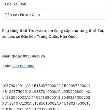
Loại xe: 350
Tên xe : Foton Ollin
Phụ tùng ô tô Truckvietnam Cung cấp phụ tùng ô tô Tải,
xe ben, xe Đầu kéo Trung Quốc, Hàn Quốc
Điện thoại: 0933963886
Zalo:
0933963886
L0379010011A0 1B18037500020 1B20037500017
1B18037500012 L0387010000A0 L0535028004A0
L1382010005A0 1102736800019 E049331000252
XD138107A200A L1385010002A0 1B18037500013
1B18037500015 E12233900300