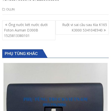
OLLIN
Post
Ống nước két nước dưới
Ruột vi sai cầu sau Kia K165
navigation
Foton Auman D300B
K3000 534104E940
1525813380101
PHỤ TÙNG KHÁC