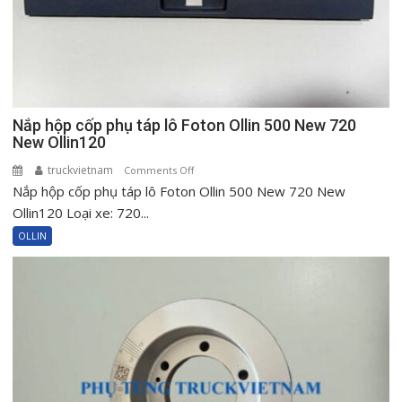
Nắp hộp cốp phụ táp lô Foton Ollin 500 New 720
New Ollin120
truckvietnam
on
Comments Off
Nắp hộp cốp phụ táp lô Foton Ollin 500 New 720 New
Nắp
hộp
Ollin120 Loại xe: 720...
cốp
OLLIN
phụ
táp
lô
Foton
Ollin
500
New
720