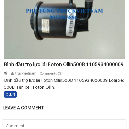
Bình dầu trợ lực lái Foton Ollin500B 1105934000009
truckvietnam
on
Comments Off
Bình dầu trợ lực lái Foton Ollin500B 1105934000009 Loại xe:
Bình
dầu
500B Tên xe : Foton Ollin...
trợ
OLLIN
lực
lái
LEAVE A COMMENT
Foton
Ollin500B
1105934000009