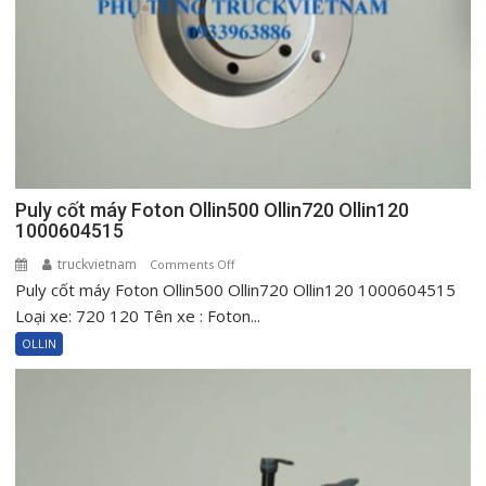
720
New
Ollin120
Puly cốt máy Foton Ollin500 Ollin720 Ollin120
1000604515
truckvietnam
on
Comments Off
Puly cốt máy Foton Ollin500 Ollin720 Ollin120 1000604515
Puly
cốt
Loại xe: 720 120 Tên xe : Foton...
máy
OLLIN
Foton
Ollin500
Ollin720
Ollin120
1000604515