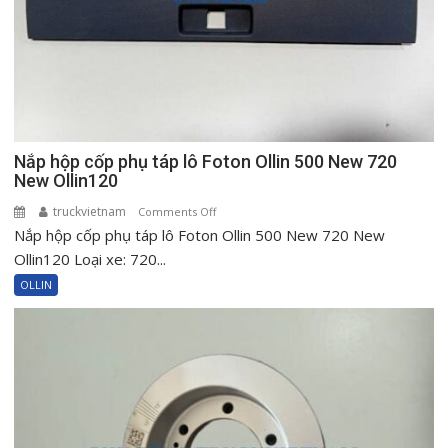
Nắp hộp cốp phụ táp lô Foton Ollin 500 New 720
New Ollin120
truckvietnam
on
Comments Off
Nắp hộp cốp phụ táp lô Foton Ollin 500 New 720 New
Nắp
hộp
Ollin120 Loại xe: 720...
cốp
OLLIN
phụ
táp
lô
Foton
Ollin
500
New