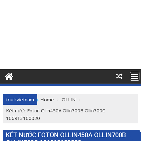
truckvietnam
Home
OLLIN
Két nước Foton Ollin450A Ollin700B Ollin700C
106913100020
KÉT NƯỚC FOTON OLLIN450A OLLIN700B