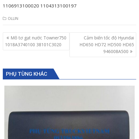
1106913100020 1104313100197
OLLIN
Post
Mô tơ gạt nước Towner750
Cảm biến tốc độ Hyundai
navigation
1018A3740100 38101C3020
HD650 HD72 HD500 HD65
946008A500
PHỤ TÙNG KHÁC