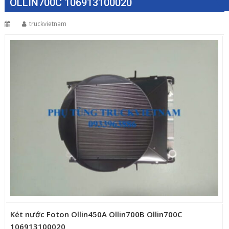
OLLIN700C 106913100020
truckvietnam
Két nước Foton Ollin450A Ollin700B Ollin700C
106913100020