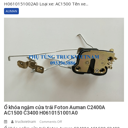
khóa
H0610151002A0 Loại xe: AC1500 Tên xe...
ngậm
AUMAN
cửa
phải
Foton
Auman
C2400A
AC1500
C3400
H0610151002A0
Ổ khóa ngậm cửa trái Foton Auman C2400A
AC1500 C3400 H0610151001A0
truckvietnam
on
Comments Off
Ổ