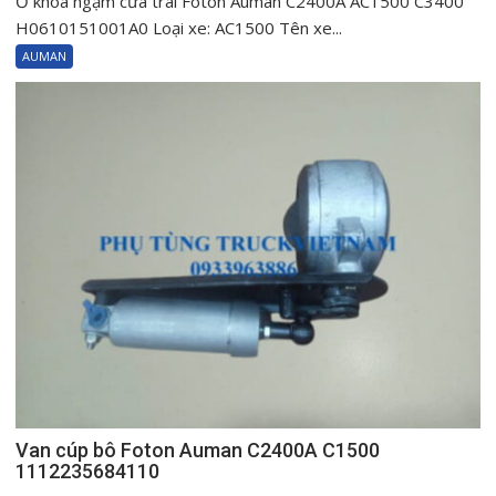
Ổ khóa ngậm cửa trái Foton Auman C2400A AC1500 C3400
khóa
H0610151001A0 Loại xe: AC1500 Tên xe...
ngậm
AUMAN
cửa
trái
Foton
Auman
C2400A
AC1500
C3400
H0610151001A0
Van cúp bô Foton Auman C2400A C1500
1112235684110