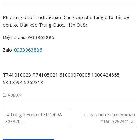
Phụ tùng ô tô Truckvietnam Cung cấp phụ tùng ô tô Tải, xe
ben, xe Đầu kéo Trung Quốc, Hàn Quốc
Điện thoại: 0933963886
Zalo:
0933963886
T741010023 T74105021 61000070005 1000424655
5399594 5262313
AUMAN
Post
Lọc gió Forland FLD900A
Lọc dầu tinh Foton Auman
navigation
K2337PU
C160 5262311