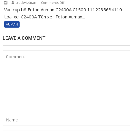
truckvietnam
on
Comments Off
Van cúp bô Foton Auman C2400A C1500 1112235684110
Van
cúp
Loại xe: C2400A Tên xe : Foton Auman...
bô
AUMAN
Foton
Auman
LEAVE A COMMENT
C2400A
C1500
1112235684110