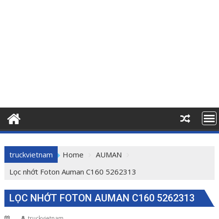
truckvietnam
Home
AUMAN
Lọc nhớt Foton Auman C160 5262313
LỌC NHỚT FOTON AUMAN C160 5262313
truckvietnam