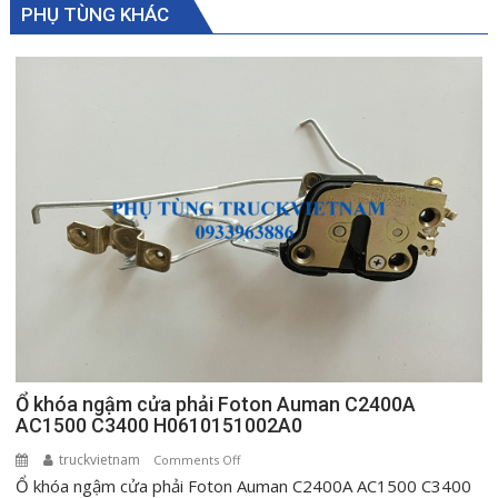
PHỤ TÙNG KHÁC
Ổ khóa ngậm cửa phải Foton Auman C2400A
AC1500 C3400 H0610151002A0
truckvietnam
on
Comments Off
Ổ khóa ngậm cửa phải Foton Auman C2400A AC1500 C3400
Ổ