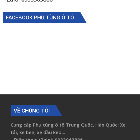
FACEBOOK PHỤ TÙNG Ô TÔ
VỀ CHÚNG TÔI
Cung cấp Phụ tùng ô tô Trung Quốc, Hàn Quốc: Xe
tải, xe ben, xe đầu kéo...
- Điện thoại (Zalo): 0933963886