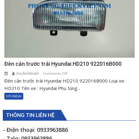
Đèn cản trước trái Hyundai HD210 922016B000
truckvietnam
on
Comments Off
Đèn cản trước trái Hyundai HD210 922016B000 Loại xe:
Đèn
cản
HD210 Tên xe : Hyundai Phụ tùng...
trước
HYUNDAI
trái
Hyundai
HD210
THÔNG TIN LIÊN HỆ
922016B000
- Điện thoại: 0933963886
- Zalo: 0933963886