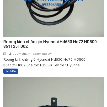
HD800
833205H001TH
Roong kính chắn gió Hyundai Hd650 Hd72 HD800
861125H002
truckvietnam
on
Comments Off
Roong kính chắn gió Hyundai Hd650 Hd72 HD800
Roong
kính
861125H002 Loại xe: HD650 Tên xe : Hyundai...
chắn
HYUNDAI
gió
Hyundai
Hd650
Hd72
HD800
861125H002