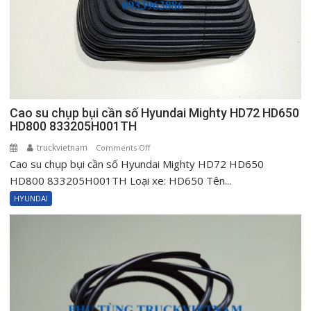
Cao su chụp bụi cần số Hyundai Mighty HD72 HD650
HD800 833205H001TH
truckvietnam
on
Comments Off
Cao su chụp bụi cần số Hyundai Mighty HD72 HD650
Cao
su
HD800 833205H001TH Loại xe: HD650 Tên...
chụp
HYUNDAI
bụi
cần
số
Hyundai
Mighty
HD72
HD650