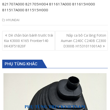
821707A000 821705H004 811617A000 811615H000
811517A000 811515H000
HYUNDAI
Post
Dè chắn bùn bánh trước trái
Nắp ca bô Ca lăng Foton
navigation
Kia K3000 K165 Frontier140
Auman C240C C240B C2300
0K43F51820F
D300B H1531011001A0
PHỤ TÙNG KHÁC