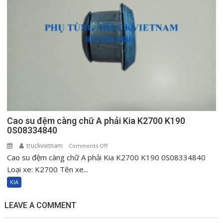
K190
0S08334840
Cao su đệm càng chữ A phải Kia K2700 K190
0S08334840
truckvietnam
on
Comments Off
Cao su đệm càng chữ A phải Kia K2700 K190 0S08334840
Cao
su
Loại xe: K2700 Tên xe...
đệm
KIA
càng
chữ
LEAVE A COMMENT
A
phải