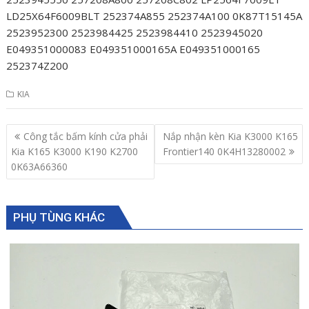
LD25X64F6009BLT 252374A855 252374A100 0K87T15145A
2523952300 2523984425 2523984410 2523945020
E049351000083 E049351000165A E049351000165
252374Z200
KIA
Post
Công tắc bấm kính cửa phải
Nắp nhận kèn Kia K3000 K165
navigation
Kia K165 K3000 K190 K2700
Frontier140 0K4H13280002
0K63A66360
PHỤ TÙNG KHÁC