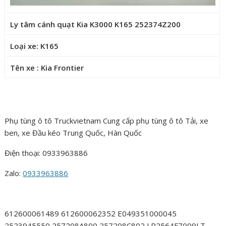
Ly tâm cánh quạt Kia K3000 K165 252374Z200
Loại xe: K165
Tên xe : Kia Frontier
Phụ tùng ô tô Truckvietnam Cung cấp phụ tùng ô tô Tải, xe
ben, xe Đầu kéo Trung Quốc, Hàn Quốc
Điện thoại: 0933963886
Zalo:
0933963886
612600061489 612600062352 E049351000045
2523945550 257208A800 257208C802 LP2564F7009LT