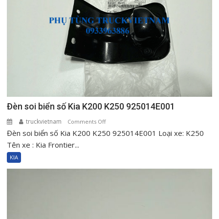
Đèn soi biển số Kia K200 K250 925014E001
truckvietnam
on
Comments Off
Đèn soi biển số Kia K200 K250 925014E001 Loại xe: K250
Đèn
soi
Tên xe : Kia Frontier...
biển
KIA
số
Kia
K200
K250
925014E001