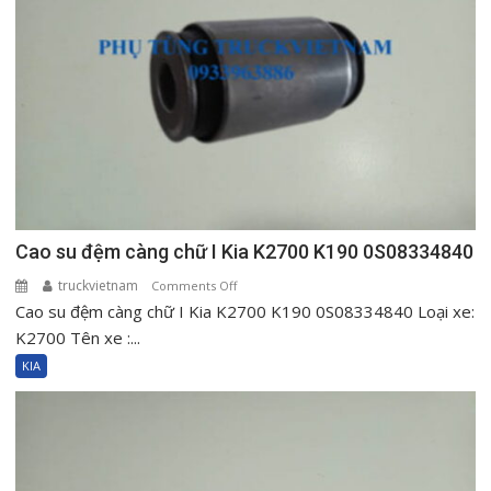
Cao su đệm càng chữ I Kia K2700 K190 0S08334840
truckvietnam
on
Comments Off
Cao su đệm càng chữ I Kia K2700 K190 0S08334840 Loại xe:
Cao
su
K2700 Tên xe :...
đệm
KIA
càng
chữ
I
Kia
K2700